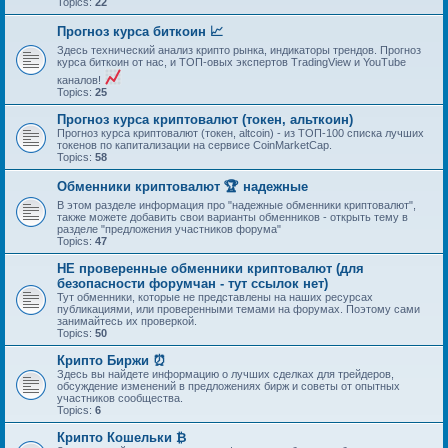
Topics:
22
Прогноз курса биткоин 📈
Здесь технический анализ крипто рынка, индикаторы трендов. Прогноз
курса биткоин от нас, и ТОП-овых экспертов TradingView и YouTube
каналов!
Topics:
25
Прогноз курса криптовалют (токен, альткоин)
Прогноз курса криптовалют (токен, altcoin) - из ТОП-100 списка лучших
токенов по капитализации на сервисе CoinMarketCap.
Topics:
58
Обменники криптовалют 🏆 надежные
В этом разделе информация про "надежные обменники криптовалют",
также можете добавить свои варианты обменников - открыть тему в
разделе "предложения участников форума"
Topics:
47
НЕ проверенные обменники криптовалют (для
безопасности форумчан - тут ссылок нет)
Тут обменники, которые не представлены на наших ресурсах
публикациями, или проверенными темами на форумах. Поэтому сами
занимайтесь их проверкой.
Topics:
50
Крипто Биржи ⏰
Здесь вы найдете информацию о лучших сделках для трейдеров,
обсуждение изменений в предложениях бирж и советы от опытных
участников сообщества.
Topics:
6
Крипто Кошельки ₿