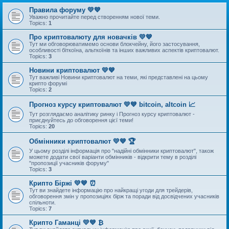
Правила форуму 💛💙
Уважно прочитайте перед створенням нової теми.
Topics:
1
Про криптовалюту для новачків 💛💙
Тут ми обговорюватимемо основи блокчейну, його застосування,
особливості біткоїна, альткоїнів та інших важливих аспектів криптовалют.
Topics:
3
Новини криптовалют 💛💙
Тут важливі Новини криптовалют на теми, які представлені на цьому
крипто форумі
Topics:
2
Прогноз курсу криптовалют 💛💙 bitcoin, altcoin 📈
Тут розглядаємо аналітику ринку і Прогноз курсу криптовалют -
приєднуйтесь до обговорення цієї теми!
Topics:
20
Обмінники криптовалют 💛💙 🏆
У цьому розділі інформація про "надійні обмінники криптовалют", також
можете додати свої варіанти обмінників - відкрити тему в розділі
"пропозиції учасників форуму"
Topics:
3
Крипто Біржі 💛💙 ⏰
Тут ви знайдете інформацію про найкращі угоди для трейдерів,
обговорення змін у пропозиціях бірж та поради від досвідчених учасників
спільноти.
Topics:
7
Крипто Гаманці 💛💙 ₿