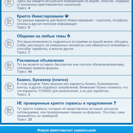
Здесь вы найдете актуальную информацию об акциях, бонусах, подарках
от различных криптовалютных кошельков.
Topics:
4
Крипто Инвестирование 💎
Тут разные варианты для Крипто Инвестирования - стратегии, потрфели,
сезоны и другая полезная информация
Topics:
5
Общение на любые темы ☕
Это ваша возможность поделиться историями из вашей жизни, обсудить
хобби, рассказать об уникальных интересах или обменяться мнениями о
способах заработка, и многое другое.
Topics:
7
Рекламные объявления
Тут вы можете оставить бесплатное или платное объявление\рекламу,
соблюдая правила форума.
Topics:
44
Казино, Букмекер (платно)
В этом разделе Темы форума про варианты Казино, Букмекерских
контор, и других подобных направлений. Внимание! Нужно понимать что
эти варианты ТОЛЬКО для развлечения, а не для заработка.
Topics:
3
НЕ проверенные крипто сервисы и предложения ❓
Тут крипто сервисы, которые не представлены на наших ресурсах
публикациями, или проверенными темами на форумах. Поэтому сами
занимайтесь их проверкой.
Topics:
23
Форум криптовалют українською