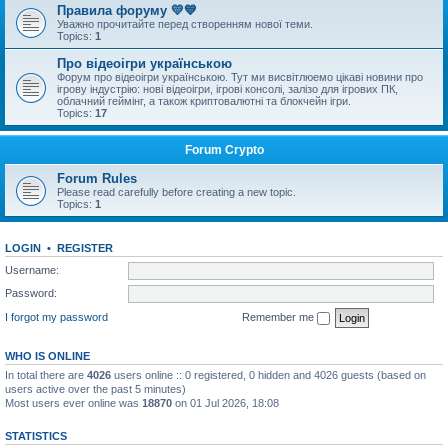
Правила форуму 💛💙
Уважно прочитайте перед створенням нової теми.
Topics:
1
Про відеоігри українською
Форум про відеоігри українською. Тут ми висвітлюемо цікаві новини про
ігрову індустрію: нові відеоігри, ігрові консолі, залізо для ігрових ПК,
облачний геймінг, а також криптовалютні та блокчейн ігри.
Topics:
17
Forum Crypto
Forum Rules
Please read carefully before creating a new topic.
Topics:
1
LOGIN
•
REGISTER
Username:
Password:
I forgot my password
Remember me
WHO IS ONLINE
In total there are
4026
users online :: 0 registered, 0 hidden and 4026 guests (based on
users active over the past 5 minutes)
Most users ever online was
18870
on 01 Jul 2026, 18:08
STATISTICS