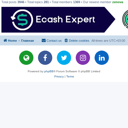
Total posts
3946
• Total topics
281
• Total members
1369
• Our newest member
zenova
Home
Главная
Contact us
Delete cookies
All times are
UTC+03:00
Powered by
phpBB
® Forum Software © phpBB Limited
Privacy
|
Terms