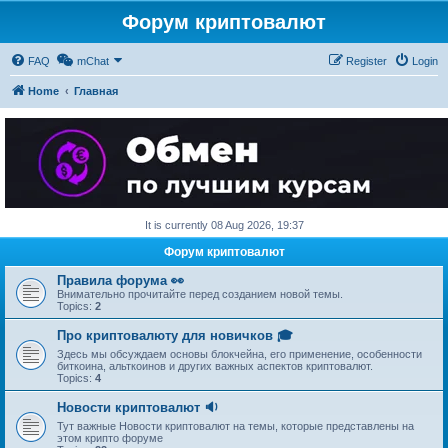
Форум криптовалют
FAQ
mChat
Register
Login
Home
Главная
It is currently 08 Aug 2026, 19:37
Форум криптовалют
Правила форума 👀
Внимательно прочитайте перед созданием новой темы.
Topics:
2
Про криптовалюту для новичков 🎓
Здесь мы обсуждаем основы блокчейна, его применение, особенности
биткоина, альткоинов и других важных аспектов криптовалют.
Topics:
4
Новости криптовалют 🔉
Тут важные Новости криптовалют на темы, которые представлены на
этом крипто форуме