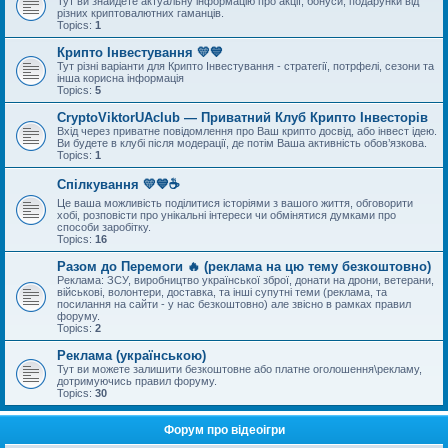
Тут ви знайдете актуальну інформацію про акції, бонуси, подарунки від
різних криптовалютних гаманців.
Topics:
1
Крипто Інвестування 💛💙
Тут різні варіанти для Крипто Інвестування - стратегії, потрфелі, сезони та
інша корисна інформація
Topics:
5
CryptoViktorUAclub — Приватний Клуб Крипто Інвесторів
Вхід через приватне повідомлення про Ваш крипто досвід, або інвест ідею.
Ви будете в клубі після модерації, де потім Ваша активність обов’язкова.
Topics:
1
Спілкування 💛💙☕
Це ваша можливість поділитися історіями з вашого життя, обговорити
хобі, розповісти про унікальні інтереси чи обмінятися думками про
способи заробітку.
Topics:
16
Разом до Перемоги 🔥 (реклама на цю тему безкоштовно)
Реклама: ЗСУ, виробництво української зброї, донати на дрони, ветерани,
військові, волонтери, доставка, та інші супутні теми (реклама, та
посилання на сайти - у нас безкоштовно) але звісно в рамках правил
форуму.
Topics:
2
Реклама (українською)
Тут ви можете залишити безкоштовне або платне оголошення\рекламу,
дотримуючись правил форуму.
Topics:
30
Форум про відеоігри