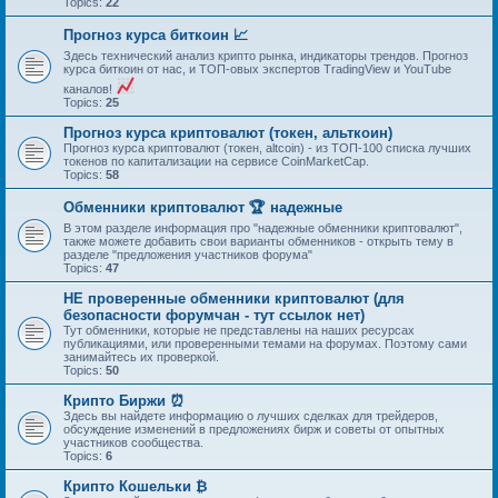
Topics:
22
Прогноз курса биткоин 📈
Здесь технический анализ крипто рынка, индикаторы трендов. Прогноз
курса биткоин от нас, и ТОП-овых экспертов TradingView и YouTube
каналов!
Topics:
25
Прогноз курса криптовалют (токен, альткоин)
Прогноз курса криптовалют (токен, altcoin) - из ТОП-100 списка лучших
токенов по капитализации на сервисе CoinMarketCap.
Topics:
58
Обменники криптовалют 🏆 надежные
В этом разделе информация про "надежные обменники криптовалют",
также можете добавить свои варианты обменников - открыть тему в
разделе "предложения участников форума"
Topics:
47
НЕ проверенные обменники криптовалют (для
безопасности форумчан - тут ссылок нет)
Тут обменники, которые не представлены на наших ресурсах
публикациями, или проверенными темами на форумах. Поэтому сами
занимайтесь их проверкой.
Topics:
50
Крипто Биржи ⏰
Здесь вы найдете информацию о лучших сделках для трейдеров,
обсуждение изменений в предложениях бирж и советы от опытных
участников сообщества.
Topics:
6
Крипто Кошельки ₿