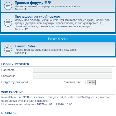
Правила форуму 💛💙
Уважно прочитайте перед створенням нової теми.
Topics:
1
Про відеоігри українською
Форум про відеоігри українською. Тут ми висвітлюемо цікаві новини про
ігрову індустрію: нові відеоігри, ігрові консолі, залізо для ігрових ПК,
облачний геймінг, а також криптовалютні та блокчейн ігри.
Topics:
17
Forum Crypto
Forum Rules
Please read carefully before creating a new topic.
Topics:
1
LOGIN
•
REGISTER
Username:
Password:
I forgot my password
Remember me
WHO IS ONLINE
In total there are
3268
users online :: 0 registered, 0 hidden and 3268 guests (based on
users active over the past 5 minutes)
Most users ever online was
18870
on 01 Jul 2026, 18:08
STATISTICS