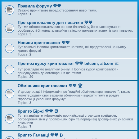
Правила форуму 💛💙
Уважно прочитайте перед створенням нової теми.
Topics:
1
Про криптовалюту для новачків 💛💙
Тут ми обговорюватимемо основи блокчейну, його застосування,
особливості біткоїна, альткоїнів та інших важливих аспектів криптовалют.
Topics:
3
Новини криптовалют 💛💙
Тут важливі Новини криптовалют на теми, які представлені на цьому
крипто форумі
Topics:
2
Прогноз курсу криптовалют 💛💙 bitcoin, altcoin 📈
Тут розглядаємо аналітику ринку і Прогноз курсу криптовалют -
приєднуйтесь до обговорення цієї теми!
Topics:
20
Обмінники криптовалют 💛💙 🏆
У цьому розділі інформація про "надійні обмінники криптовалют", також
можете додати свої варіанти обмінників - відкрити тему в розділі
"пропозиції учасників форуму"
Topics:
3
Крипто Біржі 💛💙 ⏰
Тут ви знайдете інформацію про найкращі угоди для трейдерів,
обговорення змін у пропозиціях бірж та поради від досвідчених учасників
спільноти.
Topics:
7
Крипто Гаманці 💛💙 ₿