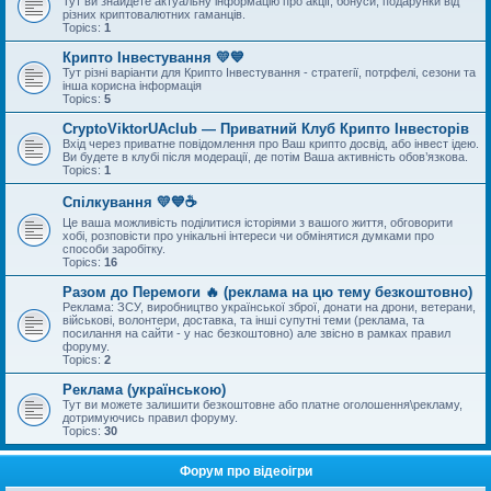
Тут ви знайдете актуальну інформацію про акції, бонуси, подарунки від
різних криптовалютних гаманців.
Topics:
1
Крипто Інвестування 💛💙
Тут різні варіанти для Крипто Інвестування - стратегії, потрфелі, сезони та
інша корисна інформація
Topics:
5
CryptoViktorUAclub — Приватний Клуб Крипто Інвесторів
Вхід через приватне повідомлення про Ваш крипто досвід, або інвест ідею.
Ви будете в клубі після модерації, де потім Ваша активність обов’язкова.
Topics:
1
Спілкування 💛💙☕
Це ваша можливість поділитися історіями з вашого життя, обговорити
хобі, розповісти про унікальні інтереси чи обмінятися думками про
способи заробітку.
Topics:
16
Разом до Перемоги 🔥 (реклама на цю тему безкоштовно)
Реклама: ЗСУ, виробництво української зброї, донати на дрони, ветерани,
військові, волонтери, доставка, та інші супутні теми (реклама, та
посилання на сайти - у нас безкоштовно) але звісно в рамках правил
форуму.
Topics:
2
Реклама (українською)
Тут ви можете залишити безкоштовне або платне оголошення\рекламу,
дотримуючись правил форуму.
Topics:
30
Форум про відеоігри