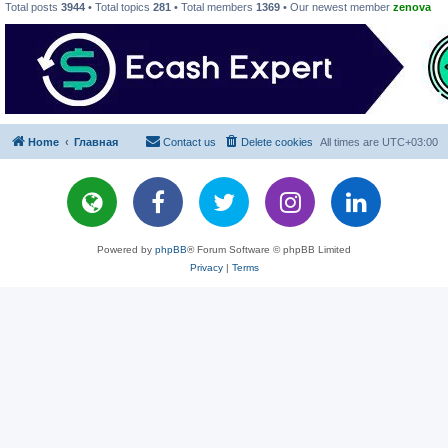
Total posts
3944
• Total topics
281
• Total members
1369
• Our newest member
zenova
Home
Главная
Contact us
Delete cookies
All times are
UTC+03:00
Powered by
phpBB
® Forum Software © phpBB Limited
Privacy
|
Terms