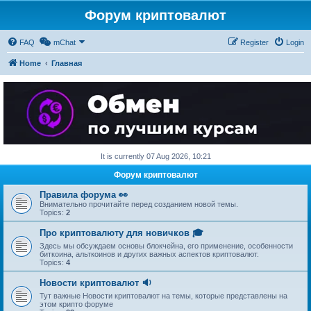
Форум криптовалют
FAQ
mChat
Register
Login
Home
Главная
It is currently 07 Aug 2026, 10:21
Форум криптовалют
Правила форума 👀
Внимательно прочитайте перед созданием новой темы.
Topics:
2
Про криптовалюту для новичков 🎓
Здесь мы обсуждаем основы блокчейна, его применение, особенности
биткоина, альткоинов и других важных аспектов криптовалют.
Topics:
4
Новости криптовалют 🔉
Тут важные Новости криптовалют на темы, которые представлены на
этом крипто форуме