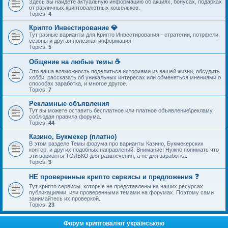
Здесь вы найдете актуальную информацию об акциях, бонусах, подарках
от различных криптовалютных кошельков.
Topics:
4
Крипто Инвестирование 💎
Тут разные варианты для Крипто Инвестирования - стратегии, потрфели,
сезоны и другая полезная информация
Topics:
5
Общение на любые темы ☕
Это ваша возможность поделиться историями из вашей жизни, обсудить
хобби, рассказать об уникальных интересах или обменяться мнениями о
способах заработка, и многое другое.
Topics:
7
Рекламные объявления
Тут вы можете оставить бесплатное или платное объявление\рекламу,
соблюдая правила форума.
Topics:
44
Казино, Букмекер (платно)
В этом разделе Темы форума про варианты Казино, Букмекерских
контор, и других подобных направлений. Внимание! Нужно понимать что
эти варианты ТОЛЬКО для развлечения, а не для заработка.
Topics:
3
НЕ проверенные крипто сервисы и предложения ❓
Тут крипто сервисы, которые не представлены на наших ресурсах
публикациями, или проверенными темами на форумах. Поэтому сами
занимайтесь их проверкой.
Topics:
23
Форум криптовалют українською