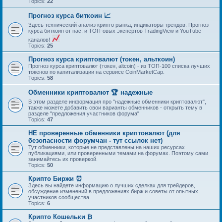
Topics:
22
Прогноз курса биткоин 📈
Здесь технический анализ крипто рынка, индикаторы трендов. Прогноз
курса биткоин от нас, и ТОП-овых экспертов TradingView и YouTube
каналов!
Topics:
25
Прогноз курса криптовалют (токен, альткоин)
Прогноз курса криптовалют (токен, altcoin) - из ТОП-100 списка лучших
токенов по капитализации на сервисе CoinMarketCap.
Topics:
58
Обменники криптовалют 🏆 надежные
В этом разделе информация про "надежные обменники криптовалют",
также можете добавить свои варианты обменников - открыть тему в
разделе "предложения участников форума"
Topics:
47
НЕ проверенные обменники криптовалют (для
безопасности форумчан - тут ссылок нет)
Тут обменники, которые не представлены на наших ресурсах
публикациями, или проверенными темами на форумах. Поэтому сами
занимайтесь их проверкой.
Topics:
50
Крипто Биржи ⏰
Здесь вы найдете информацию о лучших сделках для трейдеров,
обсуждение изменений в предложениях бирж и советы от опытных
участников сообщества.
Topics:
6
Крипто Кошельки ₿