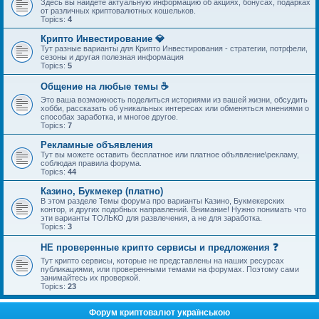
Здесь вы найдете актуальную информацию об акциях, бонусах, подарках
от различных криптовалютных кошельков.
Topics:
4
Крипто Инвестирование 💎
Тут разные варианты для Крипто Инвестирования - стратегии, потрфели,
сезоны и другая полезная информация
Topics:
5
Общение на любые темы ☕
Это ваша возможность поделиться историями из вашей жизни, обсудить
хобби, рассказать об уникальных интересах или обменяться мнениями о
способах заработка, и многое другое.
Topics:
7
Рекламные объявления
Тут вы можете оставить бесплатное или платное объявление\рекламу,
соблюдая правила форума.
Topics:
44
Казино, Букмекер (платно)
В этом разделе Темы форума про варианты Казино, Букмекерских
контор, и других подобных направлений. Внимание! Нужно понимать что
эти варианты ТОЛЬКО для развлечения, а не для заработка.
Topics:
3
НЕ проверенные крипто сервисы и предложения ❓
Тут крипто сервисы, которые не представлены на наших ресурсах
публикациями, или проверенными темами на форумах. Поэтому сами
занимайтесь их проверкой.
Topics:
23
Форум криптовалют українською