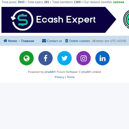
Total posts
3943
• Total topics
281
• Total members
1369
• Our newest member
zenova
Home
Главная
Contact us
Delete cookies
All times are
UTC+03:00
Powered by
phpBB
® Forum Software © phpBB Limited
Privacy
|
Terms