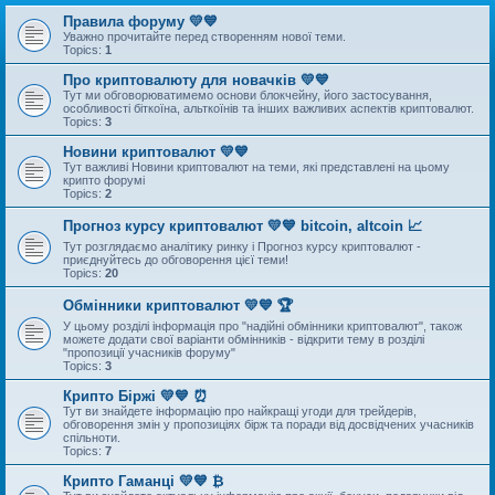
Правила форуму 💛💙
Уважно прочитайте перед створенням нової теми.
Topics:
1
Про криптовалюту для новачків 💛💙
Тут ми обговорюватимемо основи блокчейну, його застосування,
особливості біткоїна, альткоїнів та інших важливих аспектів криптовалют.
Topics:
3
Новини криптовалют 💛💙
Тут важливі Новини криптовалют на теми, які представлені на цьому
крипто форумі
Topics:
2
Прогноз курсу криптовалют 💛💙 bitcoin, altcoin 📈
Тут розглядаємо аналітику ринку і Прогноз курсу криптовалют -
приєднуйтесь до обговорення цієї теми!
Topics:
20
Обмінники криптовалют 💛💙 🏆
У цьому розділі інформація про "надійні обмінники криптовалют", також
можете додати свої варіанти обмінників - відкрити тему в розділі
"пропозиції учасників форуму"
Topics:
3
Крипто Біржі 💛💙 ⏰
Тут ви знайдете інформацію про найкращі угоди для трейдерів,
обговорення змін у пропозиціях бірж та поради від досвідчених учасників
спільноти.
Topics:
7
Крипто Гаманці 💛💙 ₿