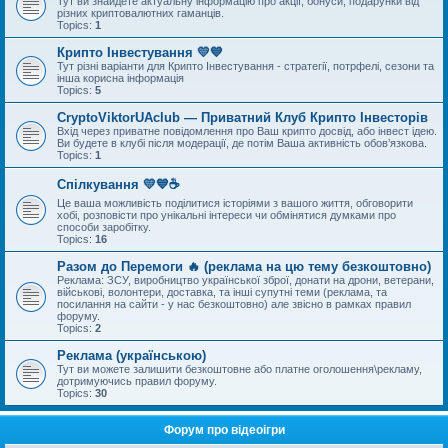
Тут ви знайдете актуальну інформацію про акції, бонуси, подарунки від
різних криптовалютних гаманців.
Topics:
1
Крипто Інвестування 💛💙
Тут різні варіанти для Крипто Інвестування - стратегії, потрфелі, сезони та
інша корисна інформація
Topics:
5
CryptoViktorUAclub — Приватний Клуб Крипто Інвесторів
Вхід через приватне повідомлення про Ваш крипто досвід, або інвест ідею.
Ви будете в клубі після модерації, де потім Ваша активність обов’язкова.
Topics:
1
Спілкування 💛💙☕
Це ваша можливість поділитися історіями з вашого життя, обговорити
хобі, розповісти про унікальні інтереси чи обмінятися думками про
способи заробітку.
Topics:
16
Разом до Перемоги 🔥 (реклама на цю тему безкоштовно)
Реклама: ЗСУ, виробництво української зброї, донати на дрони, ветерани,
військові, волонтери, доставка, та інші супутні теми (реклама, та
посилання на сайти - у нас безкоштовно) але звісно в рамках правил
форуму.
Topics:
2
Реклама (українською)
Тут ви можете залишити безкоштовне або платне оголошення\рекламу,
дотримуючись правил форуму.
Topics:
30
Форум про відеоігри