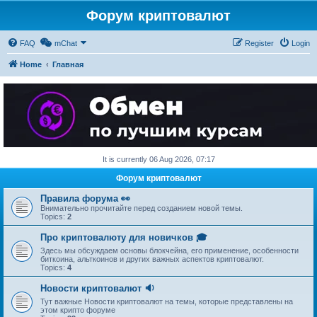
Форум криптовалют
FAQ
mChat
Register
Login
Home
Главная
It is currently 06 Aug 2026, 07:17
Форум криптовалют
Правила форума 👀
Внимательно прочитайте перед созданием новой темы.
Topics:
2
Про криптовалюту для новичков 🎓
Здесь мы обсуждаем основы блокчейна, его применение, особенности
биткоина, альткоинов и других важных аспектов криптовалют.
Topics:
4
Новости криптовалют 🔉
Тут важные Новости криптовалют на темы, которые представлены на
этом крипто форуме