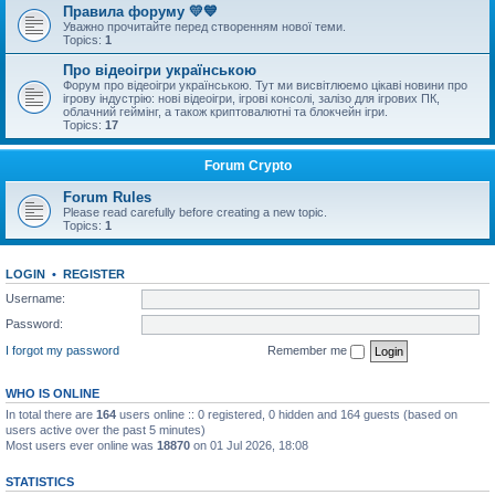
Правила форуму 💛💙
Уважно прочитайте перед створенням нової теми.
Topics:
1
Про відеоігри українською
Форум про відеоігри українською. Тут ми висвітлюемо цікаві новини про
ігрову індустрію: нові відеоігри, ігрові консолі, залізо для ігрових ПК,
облачний геймінг, а також криптовалютні та блокчейн ігри.
Topics:
17
Forum Crypto
Forum Rules
Please read carefully before creating a new topic.
Topics:
1
LOGIN
•
REGISTER
Username:
Password:
I forgot my password
Remember me
WHO IS ONLINE
In total there are
164
users online :: 0 registered, 0 hidden and 164 guests (based on
users active over the past 5 minutes)
Most users ever online was
18870
on 01 Jul 2026, 18:08
STATISTICS