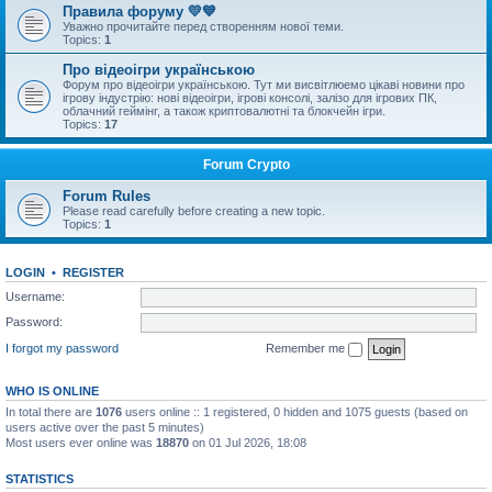
Правила форуму 💛💙
Уважно прочитайте перед створенням нової теми.
Topics:
1
Про відеоігри українською
Форум про відеоігри українською. Тут ми висвітлюемо цікаві новини про
ігрову індустрію: нові відеоігри, ігрові консолі, залізо для ігрових ПК,
облачний геймінг, а також криптовалютні та блокчейн ігри.
Topics:
17
Forum Crypto
Forum Rules
Please read carefully before creating a new topic.
Topics:
1
LOGIN
•
REGISTER
Username:
Password:
I forgot my password
Remember me
WHO IS ONLINE
In total there are
1076
users online :: 1 registered, 0 hidden and 1075 guests (based on
users active over the past 5 minutes)
Most users ever online was
18870
on 01 Jul 2026, 18:08
STATISTICS