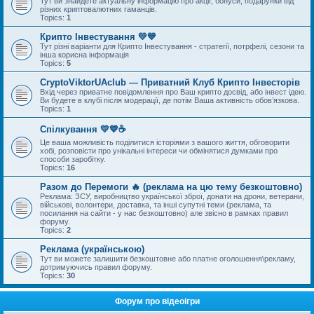
Тут ви знайдете актуальну інформацію про акції, бонуси, подарунки від
різних криптовалютних гаманців.
Topics:
1
Крипто Інвестування 💛💙
Тут різні варіанти для Крипто Інвестування - стратегії, потрфелі, сезони та
інша корисна інформація
Topics:
5
CryptoViktorUAclub — Приватний Клуб Крипто Інвесторів
Вхід через приватне повідомлення про Ваш крипто досвід, або інвест ідею.
Ви будете в клубі після модерації, де потім Ваша активність обов’язкова.
Topics:
1
Спілкування 💛💙☕
Це ваша можливість поділитися історіями з вашого життя, обговорити
хобі, розповісти про унікальні інтереси чи обмінятися думками про
способи заробітку.
Topics:
16
Разом до Перемоги 🔥 (реклама на цю тему безкоштовно)
Реклама: ЗСУ, виробництво української зброї, донати на дрони, ветерани,
військові, волонтери, доставка, та інші супутні теми (реклама, та
посилання на сайти - у нас безкоштовно) але звісно в рамках правил
форуму.
Topics:
2
Реклама (українською)
Тут ви можете залишити безкоштовне або платне оголошення\рекламу,
дотримуючись правил форуму.
Topics:
30
Форум про відеоігри