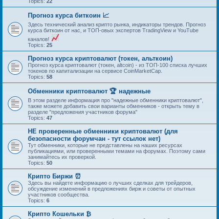
Topics:
22
Прогноз курса биткоин 📈
Здесь технический анализ крипто рынка, индикаторы трендов. Прогноз
курса биткоин от нас, и ТОП-овых экспертов TradingView и YouTube
каналов!
Topics:
25
Прогноз курса криптовалют (токен, альткоин)
Прогноз курса криптовалют (токен, altcoin) - из ТОП-100 списка лучших
токенов по капитализации на сервисе CoinMarketCap.
Topics:
58
Обменники криптовалют 🏆 надежные
В этом разделе информация про "надежные обменники криптовалют",
также можете добавить свои варианты обменников - открыть тему в
разделе "предложения участников форума"
Topics:
47
НЕ проверенные обменники криптовалют (для
безопасности форумчан - тут ссылок нет)
Тут обменники, которые не представлены на наших ресурсах
публикациями, или проверенными темами на форумах. Поэтому сами
занимайтесь их проверкой.
Topics:
50
Крипто Биржи ⏰
Здесь вы найдете информацию о лучших сделках для трейдеров,
обсуждение изменений в предложениях бирж и советы от опытных
участников сообщества.
Topics:
6
Крипто Кошельки ₿