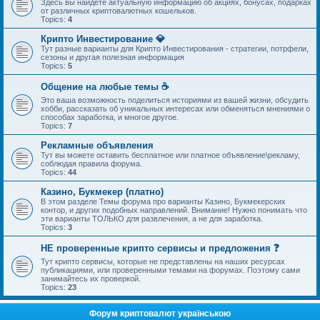
Здесь вы найдете актуальную информацию об акциях, бонусах, подарках
от различных криптовалютных кошельков.
Topics:
4
Крипто Инвестирование 💎
Тут разные варианты для Крипто Инвестирования - стратегии, потрфели,
сезоны и другая полезная информация
Topics:
5
Общение на любые темы ☕
Это ваша возможность поделиться историями из вашей жизни, обсудить
хобби, рассказать об уникальных интересах или обменяться мнениями о
способах заработка, и многое другое.
Topics:
7
Рекламные объявления
Тут вы можете оставить бесплатное или платное объявление\рекламу,
соблюдая правила форума.
Topics:
44
Казино, Букмекер (платно)
В этом разделе Темы форума про варианты Казино, Букмекерских
контор, и других подобных направлений. Внимание! Нужно понимать что
эти варианты ТОЛЬКО для развлечения, а не для заработка.
Topics:
3
НЕ проверенные крипто сервисы и предложения ❓
Тут крипто сервисы, которые не представлены на наших ресурсах
публикациями, или проверенными темами на форумах. Поэтому сами
занимайтесь их проверкой.
Topics:
23
Форум криптовалют українською