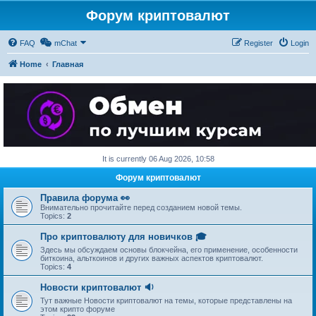
Форум криптовалют
FAQ
mChat
Register
Login
Home
Главная
It is currently 06 Aug 2026, 10:58
Форум криптовалют
Правила форума 👀
Внимательно прочитайте перед созданием новой темы.
Topics:
2
Про криптовалюту для новичков 🎓
Здесь мы обсуждаем основы блокчейна, его применение, особенности
биткоина, альткоинов и других важных аспектов криптовалют.
Topics:
4
Новости криптовалют 🔉
Тут важные Новости криптовалют на темы, которые представлены на
этом крипто форуме