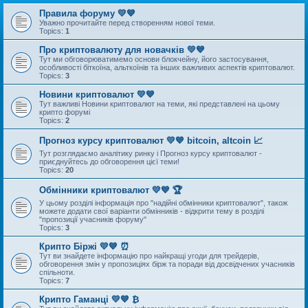
Правила форуму 💛💙
Уважно прочитайте перед створенням нової теми.
Topics:
1
Про криптовалюту для новачків 💛💙
Тут ми обговорюватимемо основи блокчейну, його застосування,
особливості біткоїна, альткоїнів та інших важливих аспектів криптовалют.
Topics:
3
Новини криптовалют 💛💙
Тут важливі Новини криптовалют на теми, які представлені на цьому
крипто форумі
Topics:
2
Прогноз курсу криптовалют 💛💙 bitcoin, altcoin 📈
Тут розглядаємо аналітику ринку і Прогноз курсу криптовалют -
приєднуйтесь до обговорення цієї теми!
Topics:
20
Обмінники криптовалют 💛💙 🏆
У цьому розділі інформація про "надійні обмінники криптовалют", також
можете додати свої варіанти обмінників - відкрити тему в розділі
"пропозиції учасників форуму"
Topics:
3
Крипто Біржі 💛💙 ⏰
Тут ви знайдете інформацію про найкращі угоди для трейдерів,
обговорення змін у пропозиціях бірж та поради від досвідчених учасників
спільноти.
Topics:
7
Крипто Гаманці 💛💙 ₿