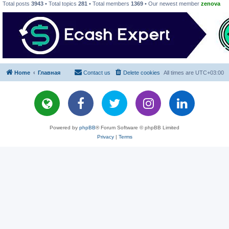
Total posts
3943
• Total topics
281
• Total members
1369
• Our newest member
zenova
Home
Главная
Contact us
Delete cookies
All times are
UTC+03:00
Powered by
phpBB
® Forum Software © phpBB Limited
Privacy
|
Terms