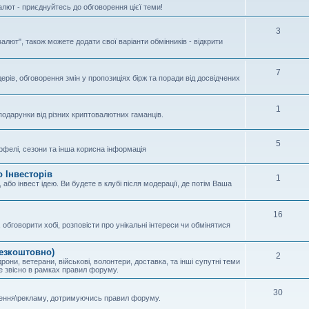
алют - приєднуйтесь до обговорення цієї теми!
3
валют", також можете додати свої варіанти обмінників - відкрити
7
ерів, обговорення змін у пропозиціях бірж та поради від досвідчених
1
подарунки від різних криптовалютних гаманців.
5
отрфелі, сезони та інша корисна інформація
 Інвесторів
1
або інвест ідею. Ви будете в клубі після модерації, де потім Ваша
16
обговорити хобі, розповісти про унікальні інтереси чи обмінятися
безкоштовно)
2
рони, ветерани, військові, волонтери, доставка, та інші супутні теми
ле звісно в рамках правил форуму.
30
шення\рекламу, дотримуючись правил форуму.