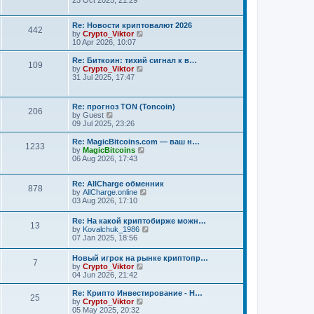
23 Oct 2025, 21:29
e
e
l
w
a
t
Re: Новости криптовалют 2026
442
t
h
V
by
Crypto_Viktor
e
e
i
10 Apr 2026, 10:07
s
l
e
t
a
w
Re: Биткоин: тихий сигнал к в…
109
p
t
t
V
by
Crypto_Viktor
o
e
h
i
31 Jul 2025, 17:47
s
s
e
e
t
t
l
w
p
a
t
Re: прогноз TON (Toncoin)
o
t
h
206
V
by
Guest
s
e
e
i
09 Jul 2025, 23:26
t
s
l
e
t
a
w
Re: MagicBitcoins.com — ваш н…
p
t
1233
t
V
by
MagicBitcoins
o
e
h
i
06 Aug 2026, 17:43
s
s
e
e
t
t
l
w
p
a
t
Re: AllCharge обменник
o
878
t
h
V
by
AllCharge.online
s
e
e
i
03 Aug 2026, 17:10
t
s
l
e
t
a
w
Re: На какой криптобирже можн…
p
13
t
t
V
by
Kovalchuk_1986
o
e
h
i
07 Jan 2025, 18:56
s
s
e
e
t
t
l
w
Новый игрок на рынке криптопр…
p
a
7
t
V
by
Crypto_Viktor
o
t
h
i
04 Jun 2026, 21:42
s
e
e
e
t
s
l
w
t
Re: Крипто Инвестирование - Н…
a
25
t
V
p
by
Crypto_Viktor
t
h
i
o
05 May 2025, 20:32
e