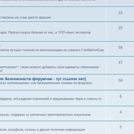
22
дставлены на этом крипто форуме
25
ндов. Прогноз курса биткоин от нас, и ТОП-овых экспертов
)
58
0 списка лучших токенов по капитализации на сервисе CoinMarketCap.
47
иптовалют", также можете добавить свои варианты обменников -
а"
 безопасности форумчан - тут ссылок нет)
50
урсах публикациями, или проверенными темами на форумах.
6
йдеров, обсуждение изменений в предложениях бирж и советы от
4
нусах, подарках от различных криптовалютных кошельков.
5
тегии, потрфели, сезоны и другая полезная информация