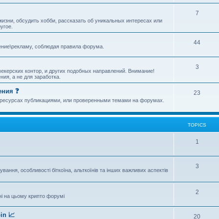
7
изни, обсудить хобби, рассказать об уникальных интересах или
угое.
44
ение\рекламу, соблюдая правила форума.
3
екерских контор, и других подобных направлений. Внимание!
ия, а не для заработка.
ения ❓
23
х ресурсах публикациями, или проверенными темами на форумах.
TOPICS
1
3
ання, особливості біткоїна, альткоїнів та інших важливих аспектів
2
ні на цьому крипто форумі
in 📈
20