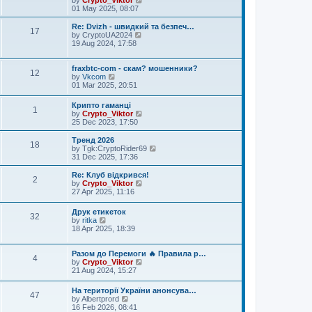
by
Crypto_Viktor
p
t
h
i
01 May 2025, 08:07
o
e
e
e
s
s
l
w
Re: Dvizh - швидкий та безпеч…
t
t
17
a
t
V
by
CryptoUA2024
p
t
h
i
19 Aug 2024, 17:58
o
e
e
e
s
s
l
w
t
t
a
t
fraxbtc-com - скам? мошенники?
12
p
t
V
h
by
Vkcom
o
e
i
e
01 Mar 2025, 20:51
s
s
e
l
t
t
w
a
Крипто гаманці
p
1
t
t
V
by
Crypto_Viktor
o
h
e
i
25 Dec 2023, 17:50
s
e
s
e
t
l
t
w
Тренд 2026
a
p
18
t
V
by
Tgk:CryptoRider69
t
o
h
i
31 Dec 2025, 17:36
e
s
e
e
s
t
l
w
Re: Клуб відкрився!
t
2
a
t
V
by
Crypto_Viktor
p
t
h
i
27 Apr 2025, 11:16
o
e
e
e
s
s
l
w
t
Друк етикеток
t
a
32
t
V
by
ritka
p
t
h
i
18 Apr 2025, 18:39
o
e
e
e
s
s
l
w
t
t
a
t
Разом до Перемоги 🔥 Правила р…
p
4
t
h
V
by
Crypto_Viktor
o
e
e
i
21 Aug 2024, 15:27
s
s
l
e
t
t
a
w
На території України анонсува…
p
47
t
t
V
by
Albertprord
o
e
h
i
16 Feb 2026, 08:41
s
s
e