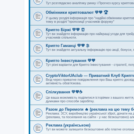
Тут розглядаємо аналітику ринку і Прогноз курсу криптов
Обмінники криптовалют 💛💙 🏆
У цьому розділі інформація про "надійні обмінники крипто
тему в розділі "пропозиції учасників форуму"
Крипто Біржі 💛💙 ⏰
Тут ви знайдете інформацію про найкращі угоди для трейд
учасників спільноти.
Крипто Гаманці 💛💙 ₿
Тут ви знайдете актуальну інформацію про акції, бонуси, 
Крипто Інвестування 💛💙
Тут різні варіанти для Крипто Інвестування - стратегії, п
CryptoViktorUAclub — Приватний Клуб Крипто
Вхід через приватне повідомлення про Ваш крипто досвід, 
активність обов’язкова.
Спілкування 💛💙☕
Це ваша можливість поділитися історіями з вашого життя, 
думками про способи заробітку.
Разом до Перемоги 🔥 (реклама на цю тему 
Реклама: ЗСУ, виробництво української зброї, донати на д
(реклама, та посилання на сайти - у нас безкоштовно) а
Реклама (українською)
Тут ви можете залишити безкоштовне або платне оголо