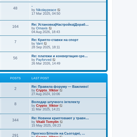
e
e
s
s
l
w
t
-
t
48
a
t
V
by
Nikolaypeace
p
t
h
i
17 Mar 2025, 04:50
o
e
e
e
s
s
l
w
t
t
a
t
Re: Установка|Настройка|Дораб…
164
p
t
V
h
by
Omaxis
o
e
i
e
04 Aug 2026, 18:43
s
s
e
l
t
t
w
a
Re: Крипто-ставки на спорт
7
p
t
t
V
by
Varri
o
h
e
i
28 Sep 2025, 18:11
s
e
s
e
t
l
t
w
Re: платежи и конвертация сре…
a
p
56
t
V
by
Payforved
t
o
h
i
26 Mar 2026, 14:49
e
s
e
e
s
t
l
w
t
a
t
p
t
h
POSTS
LAST POST
o
e
e
s
s
l
Re: Правила форуму — Важливо!
t
t
2
a
V
by
Crypto_Viktor
p
t
i
27 Aug 2024, 10:06
o
e
e
s
s
w
Володар штучного інтелекту
t
t
8
t
V
by
Crypto_Viktor
p
h
i
11 Mar 2025, 14:21
o
e
e
s
l
w
Re: Новини криптовают у травн…
t
a
344
t
V
by
Vitalii Tomylin
t
h
i
15 May 2025, 09:23
e
e
e
s
l
w
Прогноз Біткоїн на Сьогодні, …
t
a
291
t
V