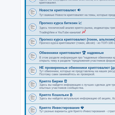
криптовалют.
Новости криптовалют 🔉
Тут важные Новости криптовалют на темы, которые пре
Прогноз курса биткоин 📈
Здесь технический анализ крипто рынка, индикаторы тре
TradingView и YouTube каналов!
Прогноз курса криптовалют (токен, альткоин
Прогноз курса криптовалют (токен, altcoin) - из ТОП-10
Обменники криптовалют 🏆 надежные
В этом разделе информация про "надежные обменники кр
открыть тему в разделе "предложения участников форум
НЕ проверенные обменники криптовалют (для
Тут обменники, которые не представлены на наших рес
Поэтому сами занимайтесь их проверкой.
Крипто Биржи ⏰
Здесь вы найдете информацию о лучших сделках для тре
опытных участников сообщества.
Крипто Кошельки ₿
Здесь вы найдете актуальную информацию об акциях, бо
Крипто Инвестирование 💎
Тут разные варианты для Крипто Инвестирования - стра