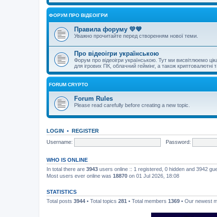
ФОРУМ ПРО ВІДЕОІГРИ
Правила форуму 💛💙
Уважно прочитайте перед створенням нової теми.
Про відеоігри українською
Форум про відеоігри українською. Тут ми висвітлюемо цікаві 
для ігрових ПК, облачний геймінг, а також криптовалютні т
FORUM CRYPTO
Forum Rules
Please read carefully before creating a new topic.
LOGIN
•
REGISTER
Username:
Password:
WHO IS ONLINE
In total there are
3943
users online :: 1 registered, 0 hidden and 3942 gu
Most users ever online was
18870
on 01 Jul 2026, 18:08
STATISTICS
Total posts
3944
• Total topics
281
• Total members
1369
• Our newest