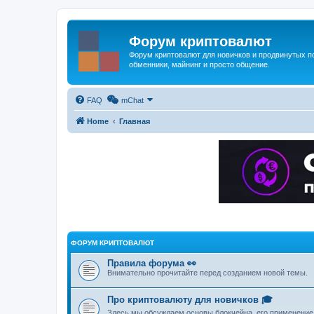
Форум криптовалют
Форум криптовалют для новичков и продвинутых пол
обменники, майнинг и просто общение.
FAQ
mChat
Home
Главная
ФОРУМ КРИПТОВАЛЮТ
Правила форума 👀
Внимательно прочитайте перед созданием новой темы.
Про криптовалюту для новичков 🎓
Здесь мы обсуждаем основы блокчейна, его применение,