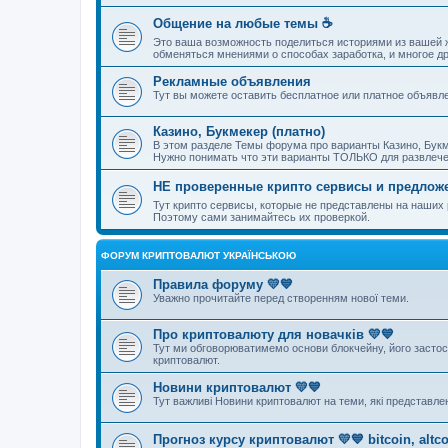
Общение на любые темы ☕
Это ваша возможность поделиться историями из вашей ж
обменяться мнениями о способах заработка, и многое др
Рекламные объявления
Тут вы можете оставить бесплатное или платное объявл
Казино, Букмекер (платно)
В этом разделе Темы форума про варианты Казино, Букм
Нужно понимать что эти варианты ТОЛЬКО для развлечен
НЕ проверенные крипто сервисы и предлож
Тут крипто сервисы, которые не представлены на наши
Поэтому сами занимайтесь их проверкой.
ФОРУМ КРИПТОВАЛЮТ УКРАЇНСЬКОЮ
Правила форуму 💛💙
Уважно прочитайте перед створенням нової теми.
Про криптовалюту для новачків 💛💙
Тут ми обговорюватимемо основи блокчейну, його застосув
криптовалют.
Новини криптовалют 💛💙
Тут важливі Новини криптовалют на теми, які представле
Прогноз курсу криптовалют 💛💙 bitcoin, altco