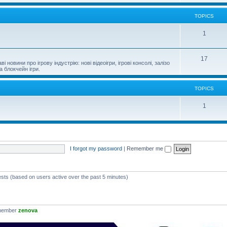
TOPICS
1
17
новини про ігрову індустрію: нові відеоігри, ігрові консолі, залізо
а блокчейн ігри.
TOPICS
1
I forgot my password
|
Remember me
ests (based on users active over the past 5 minutes)
 member
zenova