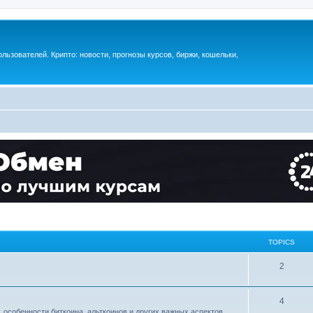
ьзователей. Крипто: новости, прогнозы курсов, биржи, кошельки,
TOPICS
2
4
 особенности биткоина, альткоинов и других важных аспектов