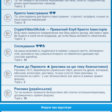
Тут ви знайдете актуальну інформацію про акції, бонуси, подарунки від
різних криптовалютних гаманців.
Topics:
1
Крипто Інвестування 💛💙
Тут різні варіанти для Крипто Інвестування - стратегії, потрфелі, сезони та
інша корисна інформація
Topics:
5
CryptoViktorUAclub — Приватний Клуб Крипто Інвесторів
Вхід через приватне повідомлення про Ваш крипто досвід, або інвест ідею.
Ви будете в клубі після модерації, де потім Ваша активність обов’язкова.
Topics:
1
Спілкування 💛💙☕
Це ваша можливість поділитися історіями з вашого життя, обговорити
хобі, розповісти про унікальні інтереси чи обмінятися думками про
способи заробітку.
Topics:
16
Разом до Перемоги 🔥 (реклама на цю тему безкоштовно)
Реклама: ЗСУ, виробництво української зброї, донати на дрони, ветерани,
військові, волонтери, доставка, та інші супутні теми (реклама, та
посилання на сайти - у нас безкоштовно) але звісно в рамках правил
форуму.
Topics:
2
Реклама (українською)
Тут ви можете залишити безкоштовне або платне оголошення\рекламу,
дотримуючись правил форуму.
Topics:
30
Форум про відеоігри