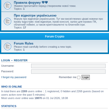
Правила форуму 💛💙
Уважно прочитайте перед створенням нової теми.
Topics:
1
Про відеоігри українською
Форум про відеоігри українською. Тут ми висвітлюемо цікаві новини про
ігрову індустрію: нові відеоігри, ігрові консолі, залізо для ігрових ПК,
облачний геймінг, а також криптовалютні та блокчейн ігри.
Topics:
17
Forum Crypto
Forum Rules
Please read carefully before creating a new topic.
Topics:
1
LOGIN
•
REGISTER
Username:
Password:
I forgot my password
Remember me
WHO IS ONLINE
In total there are
2269
users online :: 1 registered, 0 hidden and 2268 guests (based on
users active over the past 5 minutes)
Most users ever online was
18870
on 01 Jul 2026, 18:08
STATISTICS