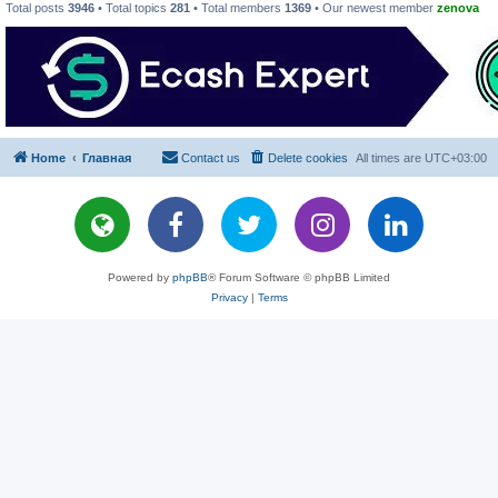
Total posts
3946
• Total topics
281
• Total members
1369
• Our newest member
zenova
Home
Главная
Contact us
Delete cookies
All times are
UTC+03:00
Powered by
phpBB
® Forum Software © phpBB Limited
Privacy
|
Terms