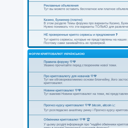
Рекламные объявления
Тут вы можете оставить бесплатное или платное объявл
Казино, Букмекер (платно)
В этом разделе Темы форума про варианты Казино, Букм
Нужно понимать что эти варианты ТОЛЬКО для развлечен
НЕ проверенные крипто сервисы и предложения ❓
Тут крипто сервисы, которые не представлены на наши
Поэтому сами занимайтесь их проверкой.
ФОРУМ КРИПТОВАЛЮТ УКРАЇНСЬКОЮ
Правила форуму 💛💙
Уважно прочитайте перед створенням нової теми.
Про криптовалюту для новачків 💛💙
Тут ми обговорюватимемо основи блокчейну, його застосув
криптовалют.
Новини криптовалют 💛💙
Тут важливі Новини криптовалют на теми, які представле
Прогноз курсу криптовалют 💛💙 bitcoin, altcoin 📈
Тут розглядаємо аналітику ринку і Прогноз курсу криптов
Обмінники криптовалют 💛💙 🏆
У цьому розділі інформація про "надійні обмінники крипто
тему в розділі "пропозиції учасників форуму"