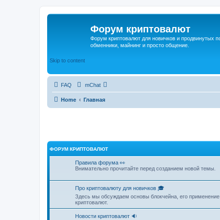
Форум криптовалют
Форум криптовалют для новичков и продвинутых пол
обменники, майнинг и просто общение.
Skip to content
FAQ
mChat
Home
Главная
ФОРУМ КРИПТОВАЛЮТ
Правила форума 👀
Внимательно прочитайте перед созданием новой темы.
Про криптовалюту для новичков 🎓
Здесь мы обсуждаем основы блокчейна, его применение,
криптовалют.
Новости криптовалют 🔉