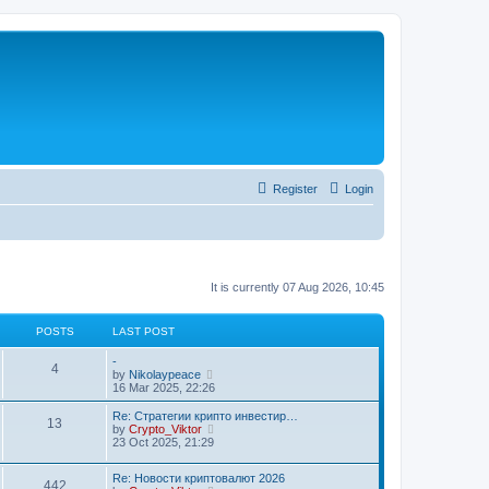
Register
Login
It is currently 07 Aug 2026, 10:45
POSTS
LAST POST
-
4
V
by
Nikolaypeace
i
16 Mar 2025, 22:26
e
w
Re: Стратегии крипто инвестир…
13
t
V
by
Crypto_Viktor
h
i
23 Oct 2025, 21:29
e
e
l
w
Re: Новости криптовалют 2026
a
t
442