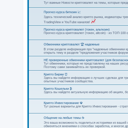
Тут важные Новости криптовалют на темы, которые пре
Прогноз курса биткоин 📈
Здесь технический анализ крипто рынка, индикаторы тре
TradingView и YouTube каналов!
Прогноз курса криптовалют (токен, альткоин)
Прогноз курса криптовалют (токен, altcoin) - из ТОП-10
Обменники криптовалют 🏆 надежные
В этом разделе информация про "надежные обменники кр
открыть тему в разделе "предложения участников форум
НЕ проверенные обменники криптовалют (для безопаснос
Тут обменники, которые не представлены на наших рес
Поэтому сами занимайтесь их проверкой.
Крипто Биржи ⏰
Здесь вы найдете информацию о лучших сделках для тре
опытных участников сообщества.
Крипто Кошельки ₿
Здесь вы найдете актуальную информацию об акциях, бо
Крипто Инвестирование 💎
Тут разные варианты для Крипто Инвестирования - стра
Общение на любые темы ☕
Это ваша возможность поделиться историями из вашей ж
обменяться мнениями о способах заработка, и многое др