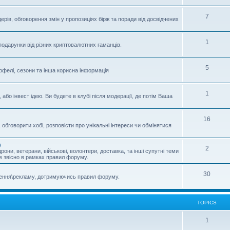
7
ерів, обговорення змін у пропозиціях бірж та поради від досвідчених
1
подарунки від різних криптовалютних гаманців.
5
отрфелі, сезони та інша корисна інформація
1
або інвест ідею. Ви будете в клубі після модерації, де потім Ваша
16
обговорити хобі, розповісти про унікальні інтереси чи обмінятися
)
2
рони, ветерани, військові, волонтери, доставка, та інші супутні теми
ле звісно в рамках правил форуму.
30
шення\рекламу, дотримуючись правил форуму.
TOPICS
1