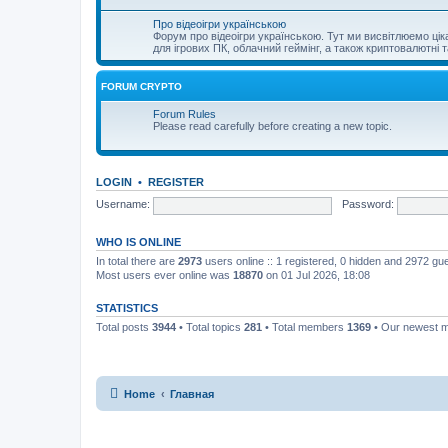
Про відеоігри українською
Форум про відеоігри українською. Тут ми висвітлюемо цікаві 
для ігрових ПК, облачний геймінг, а також криптовалютні т
FORUM CRYPTO
Forum Rules
Please read carefully before creating a new topic.
LOGIN
•
REGISTER
Username:
Password:
WHO IS ONLINE
In total there are
2973
users online :: 1 registered, 0 hidden and 2972 gu
Most users ever online was
18870
on 01 Jul 2026, 18:08
STATISTICS
Total posts
3944
• Total topics
281
• Total members
1369
• Our newest
Home
Главная