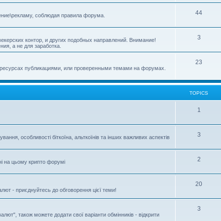
44
ение\рекламу, соблюдая правила форума.
3
екерских контор, и других подобных направлений. Внимание!
ия, а не для заработка.
23
х ресурсах публикациями, или проверенными темами на форумах.
TOPICS
1
3
ання, особливості біткоїна, альткоїнів та інших важливих аспектів
2
ні на цьому крипто форумі
20
алют - приєднуйтесь до обговорення цієї теми!
3
валют", також можете додати свої варіанти обмінників - відкрити