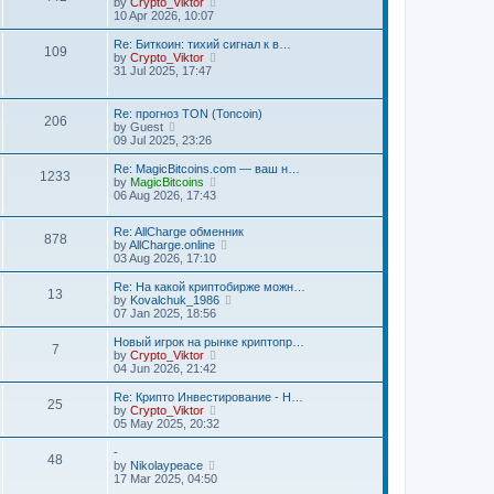
V
by
Crypto_Viktor
t
h
i
10 Apr 2026, 10:07
e
e
e
s
l
w
t
Re: Биткоин: тихий сигнал к в…
a
109
t
p
V
by
Crypto_Viktor
t
h
o
i
31 Jul 2025, 17:47
e
e
s
e
s
l
t
w
t
a
t
p
Re: прогноз TON (Toncoin)
206
t
h
o
V
by
Guest
e
e
s
i
09 Jul 2025, 23:26
s
l
t
e
t
a
w
Re: MagicBitcoins.com — ваш н…
p
1233
t
t
V
by
MagicBitcoins
o
e
h
i
06 Aug 2026, 17:43
s
s
e
e
t
t
l
w
p
Re: AllCharge обменник
a
t
878
o
V
by
AllCharge.online
t
h
s
i
03 Aug 2026, 17:10
e
e
t
e
s
l
w
t
Re: На какой криптобирже можн…
a
13
t
p
V
by
Kovalchuk_1986
t
h
o
i
07 Jan 2025, 18:56
e
e
s
e
s
l
t
w
t
Новый игрок на рынке криптопр…
7
a
t
p
V
by
Crypto_Viktor
t
h
o
i
04 Jun 2026, 21:42
e
e
s
e
s
l
t
w
Re: Крипто Инвестирование - Н…
t
25
a
t
V
by
Crypto_Viktor
p
t
h
i
05 May 2025, 20:32
o
e
e
e
s
s
l
w
-
t
t
48
a
t
V
by
Nikolaypeace
p
t
h
i
17 Mar 2025, 04:50
o
e
e
e