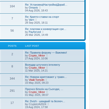
s
s
l
w
t
t
Re: Установка|Настройка|Дораб…
a
t
164
p
V
by
Omaxis
t
h
o
i
04 Aug 2026, 18:43
e
e
s
e
s
l
t
w
t
Re: Крипто-ставки на спорт
a
7
t
p
V
by
Varri
t
h
o
i
28 Sep 2025, 18:11
e
e
s
e
s
l
t
w
t
Re: платежи и конвертация сре…
56
a
t
p
V
by
Payforved
t
h
o
i
26 Mar 2026, 14:49
e
e
s
e
s
l
t
w
t
a
t
p
t
POSTS
LAST POST
h
o
e
e
s
s
l
Re: Правила форуму — Важливо!
2
t
t
a
V
by
Crypto_Viktor
p
t
i
27 Aug 2024, 10:06
o
e
e
s
s
w
Володар штучного інтелекту
8
t
t
t
V
by
Crypto_Viktor
p
h
i
11 Mar 2025, 14:21
o
e
e
s
l
w
Re: Новини криптовают у травн…
344
t
a
t
V
by
Vitalii Tomylin
t
h
i
15 May 2025, 09:23
e
e
e
s
l
w
Прогноз Біткоїн на Сьогодні, …
t
291
a
t
V
by
Crypto_Viktor
p
t
h
i
01 May 2025, 08:07
o
e
e
e
s
s
l
w
Re: Dvizh - швидкий та безпеч…
t
t
17
a
t
V
by
CryptoUA2024
p
t
h
i
19 Aug 2024, 17:58
o
e