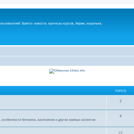
ьзователей. Крипто: новости, прогнозы курсов, биржи, кошельки,
TOPICS
2
4
 особенности биткоина, альткоинов и других важных аспектов
22