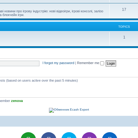
17
новини про ігрову індустрію: нові відеоігри, ігрові консолі, залізо
а блокчейн ігри.
TOPICS
1
I forgot my password
|
Remember me
ests (based on users active over the past 5 minutes)
 member
zenova