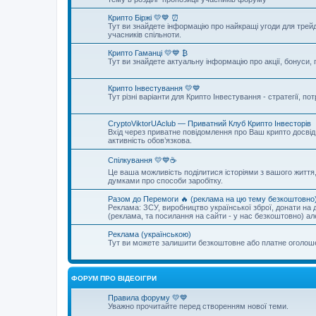
Крипто Біржі 💛💙 ⏰
Тут ви знайдете інформацію про найкращі угоди для трейд
учасників спільноти.
Крипто Гаманці 💛💙 ₿
Тут ви знайдете актуальну інформацію про акції, бонуси, 
Крипто Інвестування 💛💙
Тут різні варіанти для Крипто Інвестування - стратегії, п
CryptoViktorUAclub — Приватний Клуб Крипто Інвесторів
Вхід через приватне повідомлення про Ваш крипто досвід, 
активність обов’язкова.
Спілкування 💛💙☕
Це ваша можливість поділитися історіями з вашого життя, 
думками про способи заробітку.
Разом до Перемоги 🔥 (реклама на цю тему безкоштовно
Реклама: ЗСУ, виробництво української зброї, донати на д
(реклама, та посилання на сайти - у нас безкоштовно) а
Реклама (українською)
Тут ви можете залишити безкоштовне або платне оголо
ФОРУМ ПРО ВІДЕОІГРИ
Правила форуму 💛💙
Уважно прочитайте перед створенням нової теми.