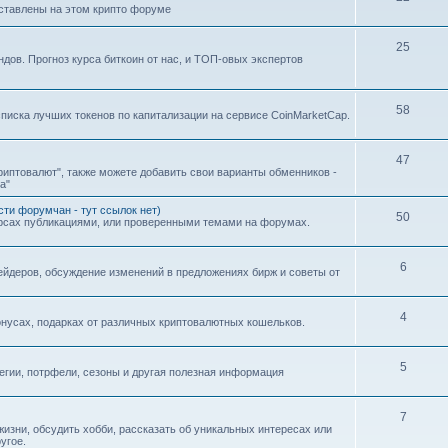
дставлены на этом крипто форуме
25
ндов. Прогноз курса биткоин от нас, и ТОП-овых экспертов
58
0 списка лучших токенов по капитализации на сервисе CoinMarketCap.
47
иптовалют", также можете добавить свои варианты обменников -
а"
ти форумчан - тут ссылок нет)
50
урсах публикациями, или проверенными темами на форумах.
6
йдеров, обсуждение изменений в предложениях бирж и советы от
4
нусах, подарках от различных криптовалютных кошельков.
5
тегии, потрфели, сезоны и другая полезная информация
7
изни, обсудить хобби, рассказать об уникальных интересах или
угое.