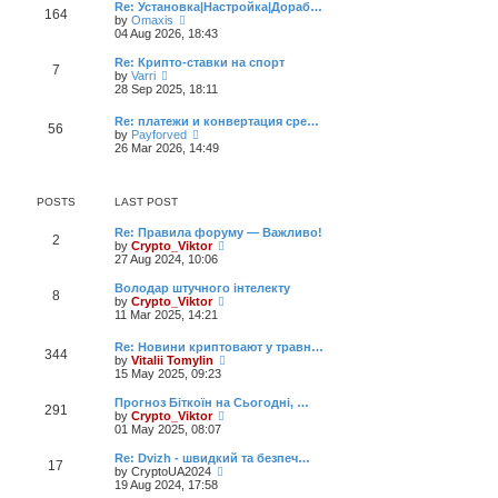
t
a
t
Re: Установка|Настройка|Дораб…
164
p
t
V
h
by
Omaxis
o
e
i
e
04 Aug 2026, 18:43
s
s
e
l
t
t
w
a
Re: Крипто-ставки на спорт
7
p
t
t
V
by
Varri
o
h
e
i
28 Sep 2025, 18:11
s
e
s
e
t
l
t
w
Re: платежи и конвертация сре…
a
p
56
t
V
by
Payforved
t
o
h
i
26 Mar 2026, 14:49
e
s
e
e
s
t
l
w
t
a
t
p
t
h
POSTS
LAST POST
o
e
e
s
s
l
Re: Правила форуму — Важливо!
t
t
2
a
V
by
Crypto_Viktor
p
t
i
27 Aug 2024, 10:06
o
e
e
s
s
w
Володар штучного інтелекту
t
t
8
t
V
by
Crypto_Viktor
p
h
i
11 Mar 2025, 14:21
o
e
e
s
l
w
Re: Новини криптовают у травн…
t
a
344
t
V
by
Vitalii Tomylin
t
h
i
15 May 2025, 09:23
e
e
e
s
l
w
Прогноз Біткоїн на Сьогодні, …
t
a
291
t
V
by
Crypto_Viktor
p
t
h
i
01 May 2025, 08:07
o
e
e
e
s
s
l
w
Re: Dvizh - швидкий та безпеч…
t
t
17
a
t
V
by
CryptoUA2024
p
t
h
i
19 Aug 2024, 17:58
o
e
e
e