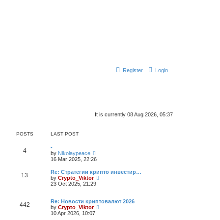
Register
Login
It is currently 08 Aug 2026, 05:37
POSTS
LAST POST
-
4
V
by
Nikolaypeace
i
16 Mar 2025, 22:26
e
w
Re: Стратегии крипто инвестир…
13
t
V
by
Crypto_Viktor
h
i
23 Oct 2025, 21:29
e
e
l
w
a
t
Re: Новости криптовалют 2026
442
t
h
V
by
Crypto_Viktor
e
e
i
10 Apr 2026, 10:07
s
l
e