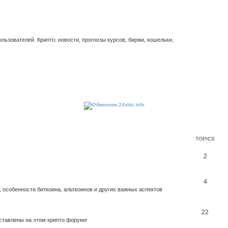
ьзователей. Крипто: новости, прогнозы курсов, биржи, кошельки,
TOPICS
2
4
 особенности биткоина, альткоинов и других важных аспектов
22
дставлены на этом крипто форуме