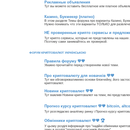
Рекламные объявления
Тут вы можете оставить бесплатное или платное объявл
Казино, Букмекер (платно)
В этом разделе Темы форума про варианты Казино, Букм
Нужно понимать что эти варианты ТОЛЬКО для развлечен
НЕ проверенные крипто сервисы и предлож
Тут крипто сервисы, которые не представлены на наши
Поэтому сами занимайтесь их проверкой.
ФОРУМ КРИПТОВАЛЮТ УКРАЇНСЬКОЮ
Правила форуму 💛💙
Уважно прочитайте перед створенням нової теми.
Про криптовалюту для новачків 💛💙
Тут ми обговорюватимемо основи блокчейну, його застосув
криптовалют.
Новини криптовалют 💛💙
Тут важливі Новини криптовалют на теми, які представле
Прогноз курсу криптовалют 💛💙 bitcoin, altco
Тут розглядаємо аналітику ринку і Прогноз курсу криптов
Обмінники криптовалют 💛💙 🏆
У цьому розділі інформація про "надійні обмінники крипто
тему в розділі "пропозиції учасників форуму"