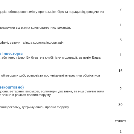
7
ерів, обговорення змін у пропозиціях бірж та поради від досвідчених
1
подарунки від різних криптовалютних гаманців.
5
отрфелі, сезони та інша корисна інформація
 Інвесторів
1
або інвест ідею. Ви будете в клубі після модерації, де потім Ваша
16
обговорити хобі, розповісти про унікальні інтереси чи обмінятися
безкоштовно)
2
рони, ветерани, військові, волонтери, доставка, та інші супутні теми
ле звісно в рамках правил форуму.
30
шення\рекламу, дотримуючись правил форуму.
TOPICS
1