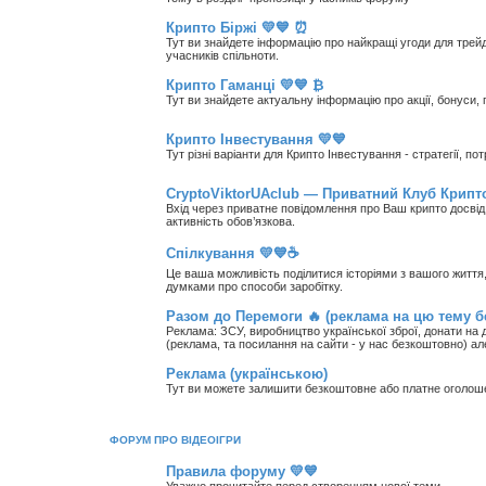
Крипто Біржі 💛💙 ⏰
Тут ви знайдете інформацію про найкращі угоди для трейд
учасників спільноти.
Крипто Гаманці 💛💙 ₿
Тут ви знайдете актуальну інформацію про акції, бонуси, 
Крипто Інвестування 💛💙
Тут різні варіанти для Крипто Інвестування - стратегії, п
CryptoViktorUAclub — Приватний Клуб Крипто
Вхід через приватне повідомлення про Ваш крипто досвід, 
активність обов’язкова.
Спілкування 💛💙☕
Це ваша можливість поділитися історіями з вашого життя, 
думками про способи заробітку.
Разом до Перемоги 🔥 (реклама на цю тему 
Реклама: ЗСУ, виробництво української зброї, донати на д
(реклама, та посилання на сайти - у нас безкоштовно) а
Реклама (українською)
Тут ви можете залишити безкоштовне або платне оголо
ФОРУМ ПРО ВІДЕОІГРИ
Правила форуму 💛💙