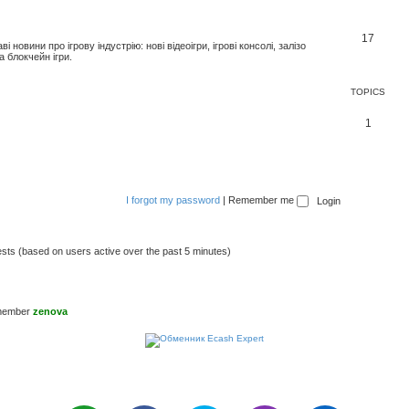
17
новини про ігрову індустрію: нові відеоігри, ігрові консолі, залізо
а блокчейн ігри.
TOPICS
1
I forgot my password
|
Remember me
ests (based on users active over the past 5 minutes)
 member
zenova