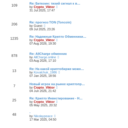
t
a
w
Re: Биткоин: тихий сигнал к в…
109
p
t
t
V
by
Crypto_Viktor
o
e
h
i
31 Jul 2025, 17:47
s
s
e
e
t
t
l
w
p
a
t
Re: прогноз TON (Toncoin)
o
t
h
206
V
by
Guest
s
e
e
i
09 Jul 2025, 23:26
t
s
l
e
t
a
w
Re: Надежные Крипто Обменники…
p
t
1235
t
V
by
Crypto_Viktor
o
e
h
i
07 Aug 2026, 19:30
s
s
e
e
t
t
l
w
p
a
t
Re: AllCharge обменник
o
878
t
h
V
by
AllCharge.online
s
e
e
i
03 Aug 2026, 17:10
t
s
l
e
t
a
w
Re: На какой криптобирже можн…
p
13
t
t
V
by
Kovalchuk_1986
o
e
h
i
07 Jan 2025, 18:56
s
s
e
e
t
t
l
w
Новый игрок на рынке криптопр…
p
a
7
t
V
by
Crypto_Viktor
o
t
h
i
04 Jun 2026, 21:42
s
e
e
e
t
s
l
w
t
Re: Крипто Инвестирование - Н…
a
25
t
V
p
by
Crypto_Viktor
t
h
i
o
05 May 2025, 20:32
e
e
e
s
s
l
w
t
-
t
48
a
t
V
by
Nikolaypeace
p
t
h
i
17 Mar 2025, 04:50
o
e
e
e
s
s
l
w
t