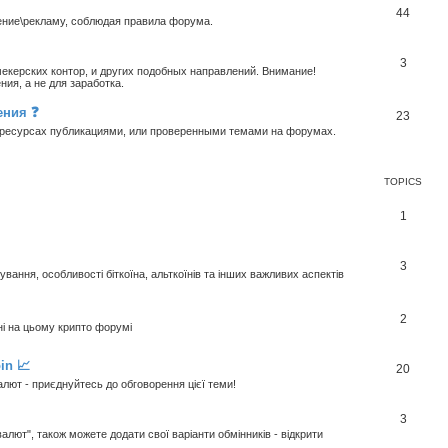
44
ение\рекламу, соблюдая правила форума.
3
екерских контор, и других подобных направлений. Внимание!
ия, а не для заработка.
ения ❓
23
х ресурсах публикациями, или проверенными темами на форумах.
TOPICS
1
3
ання, особливості біткоїна, альткоїнів та інших важливих аспектів
2
ні на цьому крипто форумі
in 📈
20
алют - приєднуйтесь до обговорення цієї теми!
3
валют", також можете додати свої варіанти обмінників - відкрити