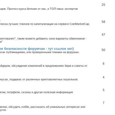
25
ндов. Прогноз курса биткоин от нас, и ТОП-овых экспертов
)
58
0 списка лучших токенов по капитализации на сервисе CoinMarketCap.
47
иптовалют", также можете добавить свои варианты обменников -
а"
 безопасности форумчан - тут ссылок нет)
50
урсах публикациями, или проверенными темами на форумах.
6
йдеров, обсуждение изменений в предложениях бирж и советы от
4
нусах, подарках от различных криптовалютных кошельков.
5
тегии, потрфели, сезоны и другая полезная информация
7
изни, обсудить хобби, рассказать об уникальных интересах или
угое.