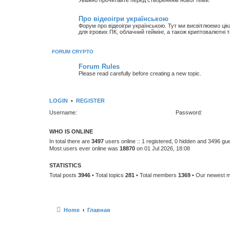
Уважно прочитайте перед створенням нової теми.
Про відеоігри українською
Форум про відеоігри українською. Тут ми висвітлюемо цікаві 
для ігрових ПК, облачний геймінг, а також криптовалютні т
FORUM CRYPTO
Forum Rules
Please read carefully before creating a new topic.
LOGIN
•
REGISTER
Username:
Password:
WHO IS ONLINE
In total there are
3497
users online :: 1 registered, 0 hidden and 3496 gu
Most users ever online was
18870
on 01 Jul 2026, 18:08
STATISTICS
Total posts
3946
• Total topics
281
• Total members
1369
• Our newest
Home
Главная