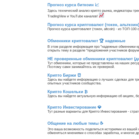
Прогноз курса биткоин 📈
Здесь технический анализ крипто рынка, индикаторы тре
TradingView и YouTube каналов!
Прогноз курса криптовалют (токен, альткоин
Прогноз курса криптовалют (токен, altcoin) - из ТОП-10
Обменники криптовалют 🏆 надежные
В этом разделе информация про "надежные обменники кр
открыть тему в разделе "предложения участников форум
НЕ проверенные обменники криптовалют (для
Тут обменники, которые не представлены на наших рес
Поэтому сами занимайтесь их проверкой.
Крипто Биржи ⏰
Здесь вы найдете информацию о лучших сделках для тре
опытных участников сообщества.
Крипто Кошельки ₿
Здесь вы найдете актуальную информацию об акциях, бо
Крипто Инвестирование 💎
Тут разные варианты для Крипто Инвестирования - стра
Общение на любые темы ☕
Это ваша возможность поделиться историями из вашей ж
обменяться мнениями о способах заработка, и многое др