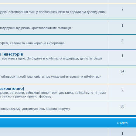
7
ерів, обговорення змін у пропозиціях бірж та поради від досвідчених
1
подарунки від різних криптовалютних гаманців.
5
отрфелі, сезони та інша корисна інформація
 Інвесторів
1
або інвест ідею. Ви будете в клубі після модерації, де потім Ваша
16
обговорити хобі, розповісти про унікальні інтереси чи обмінятися
безкоштовно)
2
рони, ветерани, військові, волонтери, доставка, та інші супутні теми
ле звісно в рамках правил форуму.
30
шення\рекламу, дотримуючись правил форуму.
TOPICS
1