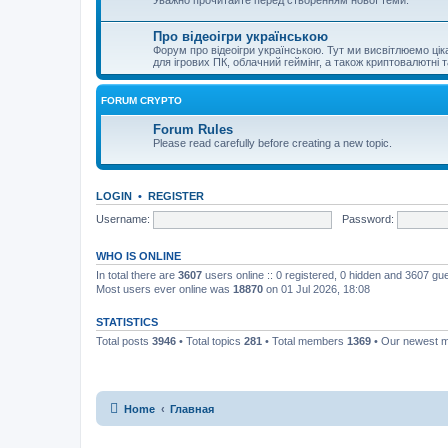
Уважно прочитайте перед створенням нової теми.
Про відеоігри українською
Форум про відеоігри українською. Тут ми висвітлюемо цікаві 
для ігрових ПК, облачний геймінг, а також криптовалютні т
FORUM CRYPTO
Forum Rules
Please read carefully before creating a new topic.
LOGIN
•
REGISTER
Username:
Password:
WHO IS ONLINE
In total there are
3607
users online :: 0 registered, 0 hidden and 3607 gu
Most users ever online was
18870
on 01 Jul 2026, 18:08
STATISTICS
Total posts
3946
• Total topics
281
• Total members
1369
• Our newest
Home
Главная