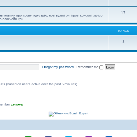
17
новини про ігрову індустрію: нові відеоігри, ігрові консолі, залізо
а блокчейн ігри.
TOPICS
1
I forgot my password
|
Remember me
ests (based on users active over the past 5 minutes)
 member
zenova