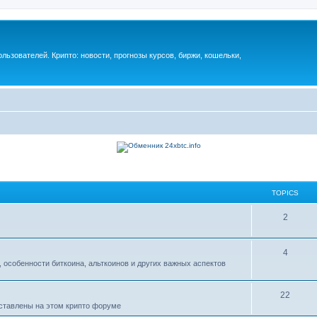
ьзователей. Крипто: новости, прогнозы курсов, биржи, кошельки,
TOPICS
2
4
 особенности биткоина, альткоинов и других важных аспектов
22
дставлены на этом крипто форуме