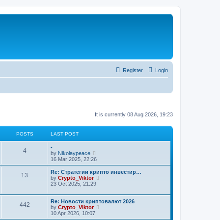
Register
Login
It is currently 08 Aug 2026, 19:23
POSTS
LAST POST
-
4
V
by
Nikolaypeace
i
16 Mar 2025, 22:26
e
w
Re: Стратегии крипто инвестир…
13
t
V
by
Crypto_Viktor
h
i
23 Oct 2025, 21:29
e
e
l
w
a
t
Re: Новости криптовалют 2026
442
t
h
V
by
Crypto_Viktor
e
e
i
10 Apr 2026, 10:07
s
l
e