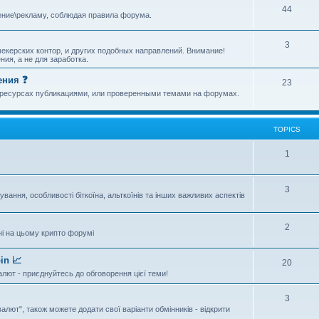
44
ение\рекламу, соблюдая правила форума.
3
екерских контор, и других подобных направлений. Внимание!
ия, а не для заработка.
ения ❓
23
х ресурсах публикациями, или проверенными темами на форумах.
TOPICS
1
3
ання, особливості біткоїна, альткоїнів та інших важливих аспектів
2
ні на цьому крипто форумі
in 📈
20
алют - приєднуйтесь до обговорення цієї теми!
3
валют", також можете додати свої варіанти обмінників - відкрити