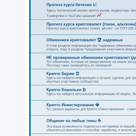
Прогноз курса биткоин 📈
Здесь технический анализ крипто рынка, индикаторы тре
TradingView и YouTube каналов!
Прогноз курса криптовалют (токен, альткоин
Прогноз курса криптовалют (токен, altcoin) - из ТОП-10
Обменники криптовалют 🏆 надежные
В этом разделе информация про "надежные обменники кр
открыть тему в разделе "предложения участников форум
НЕ проверенные обменники криптовалют (для
Тут обменники, которые не представлены на наших рес
Поэтому сами занимайтесь их проверкой.
Крипто Биржи ⏰
Здесь вы найдете информацию о лучших сделках для тре
опытных участников сообщества.
Крипто Кошельки ₿
Здесь вы найдете актуальную информацию об акциях, бо
Крипто Инвестирование 💎
Тут разные варианты для Крипто Инвестирования - стра
Общение на любые темы ☕
Это ваша возможность поделиться историями из вашей ж
обменяться мнениями о способах заработка, и многое др