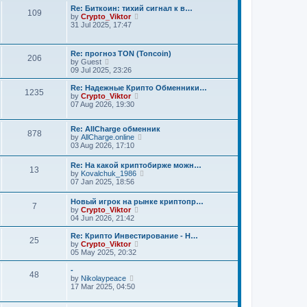
t
a
w
Re: Биткоин: тихий сигнал к в…
109
p
t
t
V
by
Crypto_Viktor
o
e
h
i
31 Jul 2025, 17:47
s
s
e
e
t
t
l
w
p
a
t
Re: прогноз TON (Toncoin)
o
t
h
206
V
by
Guest
s
e
e
i
09 Jul 2025, 23:26
t
s
l
e
t
a
w
Re: Надежные Крипто Обменники…
p
t
1235
t
V
by
Crypto_Viktor
o
e
h
i
07 Aug 2026, 19:30
s
s
e
e
t
t
l
w
p
a
t
Re: AllCharge обменник
o
878
t
h
V
by
AllCharge.online
s
e
e
i
03 Aug 2026, 17:10
t
s
l
e
t
a
w
Re: На какой криптобирже можн…
p
13
t
t
V
by
Kovalchuk_1986
o
e
h
i
07 Jan 2025, 18:56
s
s
e
e
t
t
l
w
Новый игрок на рынке криптопр…
p
a
7
t
V
by
Crypto_Viktor
o
t
h
i
04 Jun 2026, 21:42
s
e
e
e
t
s
l
w
t
Re: Крипто Инвестирование - Н…
a
25
t
V
p
by
Crypto_Viktor
t
h
i
o
05 May 2025, 20:32
e
e
e
s
s
l
w
t
-
t
48
a
t
V
by
Nikolaypeace
p
t
h
i
17 Mar 2025, 04:50
o
e
e
e
s
s
l
w
t