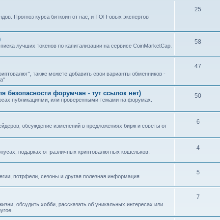
25
ндов. Прогноз курса биткоин от нас, и ТОП-овых экспертов
)
58
0 списка лучших токенов по капитализации на сервисе CoinMarketCap.
47
иптовалют", также можете добавить свои варианты обменников -
а"
 безопасности форумчан - тут ссылок нет)
50
урсах публикациями, или проверенными темами на форумах.
6
йдеров, обсуждение изменений в предложениях бирж и советы от
4
нусах, подарках от различных криптовалютных кошельков.
5
тегии, потрфели, сезоны и другая полезная информация
7
изни, обсудить хобби, рассказать об уникальных интересах или
угое.