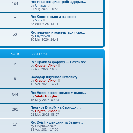
t
a
t
Re: Установка|Настройка|Дораб…
164
p
t
V
h
by
Omaxis
o
e
i
e
04 Aug 2026, 18:43
s
s
e
l
t
t
w
a
Re: Крипто-ставки на спорт
7
p
t
t
V
by
Varri
o
h
e
i
28 Sep 2025, 18:11
s
e
s
e
t
l
t
w
Re: платежи и конвертация сре…
a
p
56
t
V
by
Payforved
t
o
h
i
26 Mar 2026, 14:49
e
s
e
e
s
t
l
w
t
a
t
p
t
h
POSTS
LAST POST
o
e
e
s
s
l
Re: Правила форуму — Важливо!
t
t
2
a
V
by
Crypto_Viktor
p
t
i
27 Aug 2024, 10:06
o
e
e
s
s
w
Володар штучного інтелекту
t
t
8
t
V
by
Crypto_Viktor
p
h
i
11 Mar 2025, 14:21
o
e
e
s
l
w
Re: Новини криптовают у травн…
t
a
344
t
V
by
Vitalii Tomylin
t
h
i
15 May 2025, 09:23
e
e
e
s
l
w
Прогноз Біткоїн на Сьогодні, …
t
a
291
t
V
by
Crypto_Viktor
p
t
h
i
01 May 2025, 08:07
o
e
e
e
s
s
l
w
Re: Dvizh - швидкий та безпеч…
t
t
17
a
t
V
by
CryptoUA2024
p
t
h
i
19 Aug 2024, 17:58
o
e
e
e