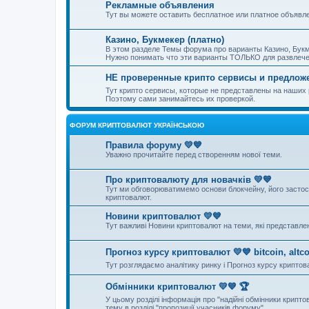
Рекламные объявления
Тут вы можете оставить бесплатное или платное объявл
Казино, Букмекер (платно)
В этом разделе Темы форума про варианты Казино, Букм
Нужно понимать что эти варианты ТОЛЬКО для развлечен
НЕ проверенные крипто сервисы и предлож
Тут крипто сервисы, которые не представлены на наши
Поэтому сами занимайтесь их проверкой.
ФОРУМ КРИПТОВАЛЮТ УКРАЇНСЬКОЮ
Правила форуму 💛💙
Уважно прочитайте перед створенням нової теми.
Про криптовалюту для новачків 💛💙
Тут ми обговорюватимемо основи блокчейну, його застосув
криптовалют.
Новини криптовалют 💛💙
Тут важливі Новини криптовалют на теми, які представле
Прогноз курсу криптовалют 💛💙 bitcoin, altco
Тут розглядаємо аналітику ринку і Прогноз курсу криптов
Обмінники криптовалют 💛💙 🏆
У цьому розділі інформація про "надійні обмінники крипто
тему в розділі "пропозиції учасників форуму"