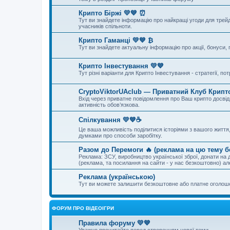
Крипто Біржі 💛💙 ⏰
Тут ви знайдете інформацію про найкращі угоди для трейд
учасників спільноти.
Крипто Гаманці 💛💙 ₿
Тут ви знайдете актуальну інформацію про акції, бонуси, 
Крипто Інвестування 💛💙
Тут різні варіанти для Крипто Інвестування - стратегії, п
CryptoViktorUAclub — Приватний Клуб Крипто
Вхід через приватне повідомлення про Ваш крипто досвід, 
активність обов’язкова.
Спілкування 💛💙☕
Це ваша можливість поділитися історіями з вашого життя, 
думками про способи заробітку.
Разом до Перемоги 🔥 (реклама на цю тему 
Реклама: ЗСУ, виробництво української зброї, донати на д
(реклама, та посилання на сайти - у нас безкоштовно) а
Реклама (українською)
Тут ви можете залишити безкоштовне або платне оголо
ФОРУМ ПРО ВІДЕОІГРИ
Правила форуму 💛💙