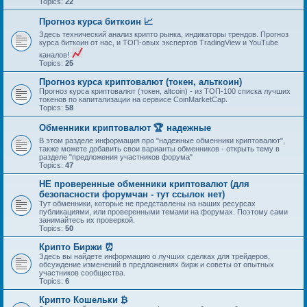
Topics:
22
Прогноз курса биткоин 📈
Здесь технический анализ крипто рынка, индикаторы трендов. Прогноз
курса биткоин от нас, и ТОП-овых экспертов TradingView и YouTube
каналов!
Topics:
25
Прогноз курса криптовалют (токен, альткоин)
Прогноз курса криптовалют (токен, altcoin) - из ТОП-100 списка лучших
токенов по капитализации на сервисе CoinMarketCap.
Topics:
58
Обменники криптовалют 🏆 надежные
В этом разделе информация про "надежные обменники криптовалют",
также можете добавить свои варианты обменников - открыть тему в
разделе "предложения участников форума"
Topics:
47
НЕ проверенные обменники криптовалют (для
безопасности форумчан - тут ссылок нет)
Тут обменники, которые не представлены на наших ресурсах
публикациями, или проверенными темами на форумах. Поэтому сами
занимайтесь их проверкой.
Topics:
50
Крипто Биржи ⏰
Здесь вы найдете информацию о лучших сделках для трейдеров,
обсуждение изменений в предложениях бирж и советы от опытных
участников сообщества.
Topics:
6
Крипто Кошельки ₿