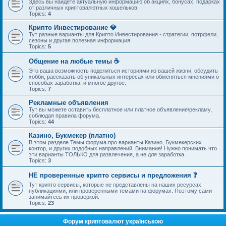
Здесь вы найдете актуальную информацию об акциях, бонусах, подарках
от различных криптовалютных кошельков.
Topics:
4
Крипто Инвестирование 💎
Тут разные варианты для Крипто Инвестирования - стратегии, потрфели,
сезоны и другая полезная информация
Topics:
5
Общение на любые темы ☕
Это ваша возможность поделиться историями из вашей жизни, обсудить
хобби, рассказать об уникальных интересах или обменяться мнениями о
способах заработка, и многое другое.
Topics:
7
Рекламные объявления
Тут вы можете оставить бесплатное или платное объявление\рекламу,
соблюдая правила форума.
Topics:
44
Казино, Букмекер (платно)
В этом разделе Темы форума про варианты Казино, Букмекерских
контор, и других подобных направлений. Внимание! Нужно понимать что
эти варианты ТОЛЬКО для развлечения, а не для заработка.
Topics:
3
НЕ проверенные крипто сервисы и предложения ❓
Тут крипто сервисы, которые не представлены на наших ресурсах
публикациями, или проверенными темами на форумах. Поэтому сами
занимайтесь их проверкой.
Topics:
23
Форум криптовалют українською