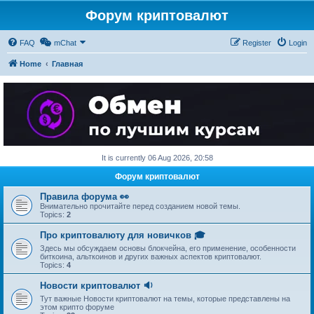
Форум криптовалют
FAQ
mChat
Register
Login
Home
Главная
It is currently 06 Aug 2026, 20:58
Форум криптовалют
Правила форума 👀
Внимательно прочитайте перед созданием новой темы.
Topics:
2
Про криптовалюту для новичков 🎓
Здесь мы обсуждаем основы блокчейна, его применение, особенности
биткоина, альткоинов и других важных аспектов криптовалют.
Topics:
4
Новости криптовалют 🔉
Тут важные Новости криптовалют на темы, которые представлены на
этом крипто форуме