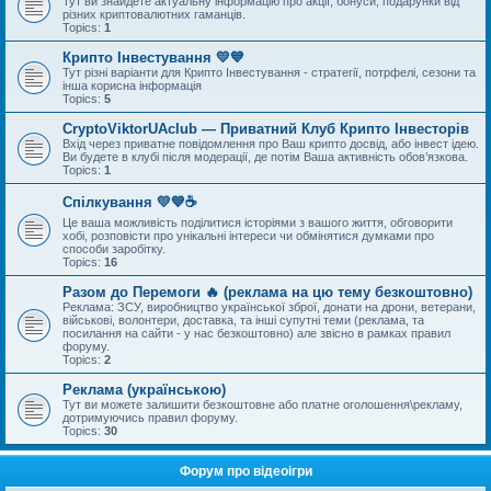
Тут ви знайдете актуальну інформацію про акції, бонуси, подарунки від
різних криптовалютних гаманців.
Topics:
1
Крипто Інвестування 💛💙
Тут різні варіанти для Крипто Інвестування - стратегії, потрфелі, сезони та
інша корисна інформація
Topics:
5
CryptoViktorUAclub — Приватний Клуб Крипто Інвесторів
Вхід через приватне повідомлення про Ваш крипто досвід, або інвест ідею.
Ви будете в клубі після модерації, де потім Ваша активність обов’язкова.
Topics:
1
Спілкування 💛💙☕
Це ваша можливість поділитися історіями з вашого життя, обговорити
хобі, розповісти про унікальні інтереси чи обмінятися думками про
способи заробітку.
Topics:
16
Разом до Перемоги 🔥 (реклама на цю тему безкоштовно)
Реклама: ЗСУ, виробництво української зброї, донати на дрони, ветерани,
військові, волонтери, доставка, та інші супутні теми (реклама, та
посилання на сайти - у нас безкоштовно) але звісно в рамках правил
форуму.
Topics:
2
Реклама (українською)
Тут ви можете залишити безкоштовне або платне оголошення\рекламу,
дотримуючись правил форуму.
Topics:
30
Форум про відеоігри