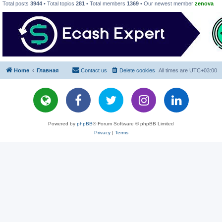
Total posts
3944
• Total topics
281
• Total members
1369
• Our newest member
zenova
Home
Главная
Contact us
Delete cookies
All times are
UTC+03:00
Powered by
phpBB
® Forum Software © phpBB Limited
Privacy
|
Terms