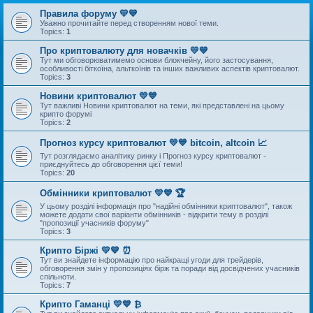
Правила форуму 💛💙
Уважно прочитайте перед створенням нової теми.
Topics:
1
Про криптовалюту для новачків 💛💙
Тут ми обговорюватимемо основи блокчейну, його застосування,
особливості біткоїна, альткоїнів та інших важливих аспектів криптовалют.
Topics:
3
Новини криптовалют 💛💙
Тут важливі Новини криптовалют на теми, які представлені на цьому
крипто форумі
Topics:
2
Прогноз курсу криптовалют 💛💙 bitcoin, altcoin 📈
Тут розглядаємо аналітику ринку і Прогноз курсу криптовалют -
приєднуйтесь до обговорення цієї теми!
Topics:
20
Обмінники криптовалют 💛💙 🏆
У цьому розділі інформація про "надійні обмінники криптовалют", також
можете додати свої варіанти обмінників - відкрити тему в розділі
"пропозиції учасників форуму"
Topics:
3
Крипто Біржі 💛💙 ⏰
Тут ви знайдете інформацію про найкращі угоди для трейдерів,
обговорення змін у пропозиціях бірж та поради від досвідчених учасників
спільноти.
Topics:
7
Крипто Гаманці 💛💙 ₿