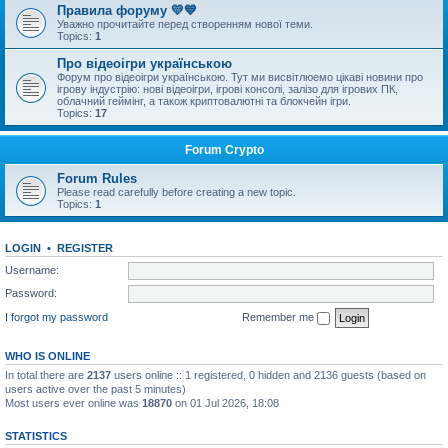
Правила форуму 💛💙
Уважно прочитайте перед створенням нової теми.
Topics:
1
Про відеоігри українською
Форум про відеоігри українською. Тут ми висвітлюемо цікаві новини про
ігрову індустрію: нові відеоігри, ігрові консолі, залізо для ігрових ПК,
облачний геймінг, а також криптовалютні та блокчейн ігри.
Topics:
17
Forum Crypto
Forum Rules
Please read carefully before creating a new topic.
Topics:
1
LOGIN
•
REGISTER
Username:
Password:
I forgot my password
Remember me
WHO IS ONLINE
In total there are
2137
users online :: 1 registered, 0 hidden and 2136 guests (based on
users active over the past 5 minutes)
Most users ever online was
18870
on 01 Jul 2026, 18:08
STATISTICS