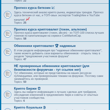
Topics:
22
Прогноз курса биткоин 📈
Здесь технический анализ крипто рынка, индикаторы трендов. Прогноз
курса биткоин от нас, и ТОП-овых экспертов TradingView и YouTube
каналов!
Topics:
25
Прогноз курса криптовалют (токен, альткоин)
Прогноз курса криптовалют (токен, altcoin) - из ТОП-100 списка лучших
токенов по капитализации на сервисе CoinMarketCap.
Topics:
58
Обменники криптовалют 🏆 надежные
В этом разделе информация про "надежные обменники криптовалют",
также можете добавить свои варианты обменников - открыть тему в
разделе "предложения участников форума"
Topics:
47
НЕ проверенные обменники криптовалют (для
безопасности форумчан - тут ссылок нет)
Тут обменники, которые не представлены на наших ресурсах
публикациями, или проверенными темами на форумах. Поэтому сами
занимайтесь их проверкой.
Topics:
50
Крипто Биржи ⏰
Здесь вы найдете информацию о лучших сделках для трейдеров,
обсуждение изменений в предложениях бирж и советы от опытных
участников сообщества.
Topics:
6
Крипто Кошельки ₿