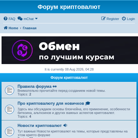
Форум криптовалют
FAQ
mChat
Register
Login
Home
Главная
It is currently 08 Aug 2026, 04:28
Форум криптовалют
Правила форума 👀
Внимательно прочитайте перед созданием новой темы.
Topics:
2
Про криптовалюту для новичков 🎓
Здесь мы обсуждаем основы блокчейна, его применение, особенности
биткоина, альткоинов и других важных аспектов криптовалют.
Topics:
4
Новости криптовалют 🔉
Тут важные Новости криптовалют на темы, которые представлены на
этом крипто форуме