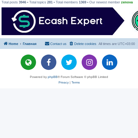
Total posts
3946
• Total topics
281
• Total members
1369
• Our newest member
zenova
Home
Главная
Contact us
Delete cookies
All times are
UTC+03:00
Powered by
phpBB
® Forum Software © phpBB Limited
Privacy
|
Terms