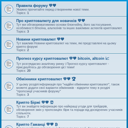
Правила форуму 💛💙
Уважно прочитайте перед створенням нової теми.
Topics:
1
Про криптовалюту для новачків 💛💙
Тут ми обговорюватимемо основи блокчейну, його застосування,
особливості біткоїна, альткоїнів та інших важливих аспектів криптовалют.
Topics:
3
Новини криптовалют 💛💙
Тут важливі Новини криптовалют на теми, які представлені на цьому
крипто форумі
Topics:
2
Прогноз курсу криптовалют 💛💙 bitcoin, altcoin 📈
Тут розглядаємо аналітику ринку і Прогноз курсу криптовалют -
приєднуйтесь до обговорення цієї теми!
Topics:
20
Обмінники криптовалют 💛💙 🏆
У цьому розділі інформація про "надійні обмінники криптовалют", також
можете додати свої варіанти обмінників - відкрити тему в розділі
"пропозиції учасників форуму"
Topics:
3
Крипто Біржі 💛💙 ⏰
Тут ви знайдете інформацію про найкращі угоди для трейдерів,
обговорення змін у пропозиціях бірж та поради від досвідчених учасників
спільноти.
Topics:
7
Крипто Гаманці 💛💙 ₿