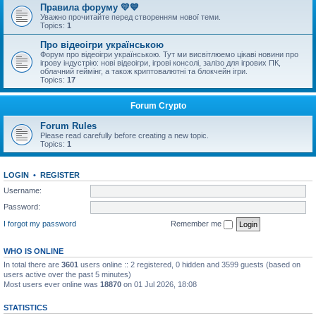
Правила форуму 💛💙
Уважно прочитайте перед створенням нової теми.
Topics:
1
Про відеоігри українською
Форум про відеоігри українською. Тут ми висвітлюемо цікаві новини про
ігрову індустрію: нові відеоігри, ігрові консолі, залізо для ігрових ПК,
облачний геймінг, а також криптовалютні та блокчейн ігри.
Topics:
17
Forum Crypto
Forum Rules
Please read carefully before creating a new topic.
Topics:
1
LOGIN
•
REGISTER
Username:
Password:
I forgot my password
Remember me
WHO IS ONLINE
In total there are
3601
users online :: 2 registered, 0 hidden and 3599 guests (based on
users active over the past 5 minutes)
Most users ever online was
18870
on 01 Jul 2026, 18:08
STATISTICS