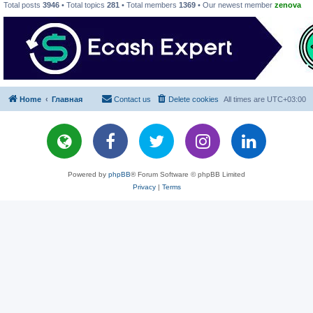
Total posts
3946
• Total topics
281
• Total members
1369
• Our newest member
zenova
Home
Главная
Contact us
Delete cookies
All times are
UTC+03:00
Powered by
phpBB
® Forum Software © phpBB Limited
Privacy
|
Terms