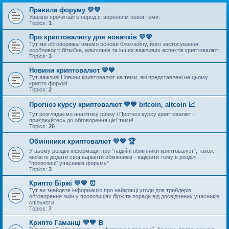
Правила форуму 💛💙
Уважно прочитайте перед створенням нової теми.
Topics:
1
Про криптовалюту для новачків 💛💙
Тут ми обговорюватимемо основи блокчейну, його застосування,
особливості біткоїна, альткоїнів та інших важливих аспектів криптовалют.
Topics:
3
Новини криптовалют 💛💙
Тут важливі Новини криптовалют на теми, які представлені на цьому
крипто форумі
Topics:
2
Прогноз курсу криптовалют 💛💙 bitcoin, altcoin 📈
Тут розглядаємо аналітику ринку і Прогноз курсу криптовалют -
приєднуйтесь до обговорення цієї теми!
Topics:
20
Обмінники криптовалют 💛💙 🏆
У цьому розділі інформація про "надійні обмінники криптовалют", також
можете додати свої варіанти обмінників - відкрити тему в розділі
"пропозиції учасників форуму"
Topics:
3
Крипто Біржі 💛💙 ⏰
Тут ви знайдете інформацію про найкращі угоди для трейдерів,
обговорення змін у пропозиціях бірж та поради від досвідчених учасників
спільноти.
Topics:
7
Крипто Гаманці 💛💙 ₿