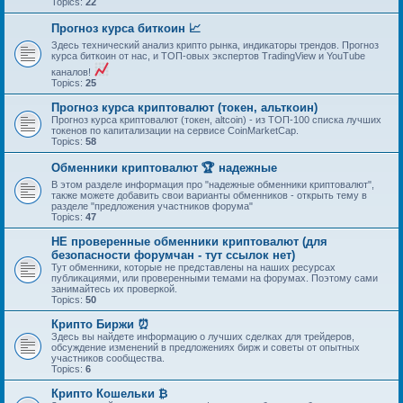
Topics:
22
Прогноз курса биткоин 📈
Здесь технический анализ крипто рынка, индикаторы трендов. Прогноз
курса биткоин от нас, и ТОП-овых экспертов TradingView и YouTube
каналов!
Topics:
25
Прогноз курса криптовалют (токен, альткоин)
Прогноз курса криптовалют (токен, altcoin) - из ТОП-100 списка лучших
токенов по капитализации на сервисе CoinMarketCap.
Topics:
58
Обменники криптовалют 🏆 надежные
В этом разделе информация про "надежные обменники криптовалют",
также можете добавить свои варианты обменников - открыть тему в
разделе "предложения участников форума"
Topics:
47
НЕ проверенные обменники криптовалют (для
безопасности форумчан - тут ссылок нет)
Тут обменники, которые не представлены на наших ресурсах
публикациями, или проверенными темами на форумах. Поэтому сами
занимайтесь их проверкой.
Topics:
50
Крипто Биржи ⏰
Здесь вы найдете информацию о лучших сделках для трейдеров,
обсуждение изменений в предложениях бирж и советы от опытных
участников сообщества.
Topics:
6
Крипто Кошельки ₿