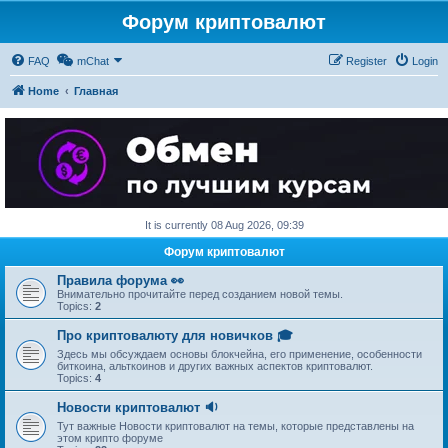
Форум криптовалют
FAQ
mChat
Register
Login
Home
Главная
It is currently 08 Aug 2026, 09:39
Форум криптовалют
Правила форума 👀
Внимательно прочитайте перед созданием новой темы.
Topics:
2
Про криптовалюту для новичков 🎓
Здесь мы обсуждаем основы блокчейна, его применение, особенности
биткоина, альткоинов и других важных аспектов криптовалют.
Topics:
4
Новости криптовалют 🔉
Тут важные Новости криптовалют на темы, которые представлены на
этом крипто форуме