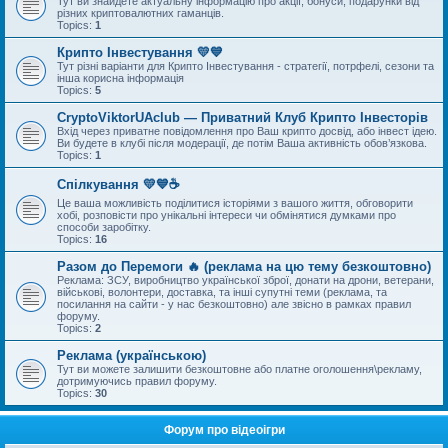
Тут ви знайдете актуальну інформацію про акції, бонуси, подарунки від
різних криптовалютних гаманців.
Topics:
1
Крипто Інвестування 💛💙
Тут різні варіанти для Крипто Інвестування - стратегії, потрфелі, сезони та
інша корисна інформація
Topics:
5
CryptoViktorUAclub — Приватний Клуб Крипто Інвесторів
Вхід через приватне повідомлення про Ваш крипто досвід, або інвест ідею.
Ви будете в клубі після модерації, де потім Ваша активність обов’язкова.
Topics:
1
Спілкування 💛💙☕
Це ваша можливість поділитися історіями з вашого життя, обговорити
хобі, розповісти про унікальні інтереси чи обмінятися думками про
способи заробітку.
Topics:
16
Разом до Перемоги 🔥 (реклама на цю тему безкоштовно)
Реклама: ЗСУ, виробництво української зброї, донати на дрони, ветерани,
військові, волонтери, доставка, та інші супутні теми (реклама, та
посилання на сайти - у нас безкоштовно) але звісно в рамках правил
форуму.
Topics:
2
Реклама (українською)
Тут ви можете залишити безкоштовне або платне оголошення\рекламу,
дотримуючись правил форуму.
Topics:
30
Форум про відеоігри