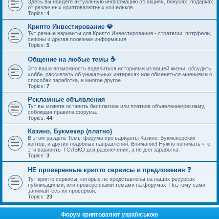
Здесь вы найдете актуальную информацию об акциях, бонусах, подарках
от различных криптовалютных кошельков.
Topics:
4
Крипто Инвестирование 💎
Тут разные варианты для Крипто Инвестирования - стратегии, потрфели,
сезоны и другая полезная информация
Topics:
5
Общение на любые темы ☕
Это ваша возможность поделиться историями из вашей жизни, обсудить
хобби, рассказать об уникальных интересах или обменяться мнениями о
способах заработка, и многое другое.
Topics:
7
Рекламные объявления
Тут вы можете оставить бесплатное или платное объявление\рекламу,
соблюдая правила форума.
Topics:
44
Казино, Букмекер (платно)
В этом разделе Темы форума про варианты Казино, Букмекерских
контор, и других подобных направлений. Внимание! Нужно понимать что
эти варианты ТОЛЬКО для развлечения, а не для заработка.
Topics:
3
НЕ проверенные крипто сервисы и предложения ❓
Тут крипто сервисы, которые не представлены на наших ресурсах
публикациями, или проверенными темами на форумах. Поэтому сами
занимайтесь их проверкой.
Topics:
23
Форум криптовалют українською