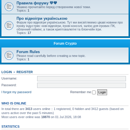
Правила форуму 💛💙
Уважно прочитайте перед створенням нової теми.
Topics:
1
Про відеоігри українською
Форум про відеоігри українською. Тут ми висвітлюемо цікаві новини про
ігрову індустрію: нові відеоігри, ігрові консолі, залізо для ігрових ПК,
облачний геймінг, а також криптовалютні та блокчейн ігри.
Topics:
17
Forum Crypto
Forum Rules
Please read carefully before creating a new topic.
Topics:
1
LOGIN
•
REGISTER
Username:
Password:
I forgot my password
Remember me
WHO IS ONLINE
In total there are
3413
users online :: 1 registered, 0 hidden and 3412 guests (based on
users active over the past 5 minutes)
Most users ever online was
18870
on 01 Jul 2026, 18:08
STATISTICS