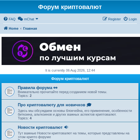
Форум криптовалют
FAQ
mChat
Register
Login
Home
Главная
It is currently 06 Aug 2026, 12:44
Форум криптовалют
Правила форума 👀
Внимательно прочитайте перед созданием новой темы.
Topics:
2
Про криптовалюту для новичков 🎓
Здесь мы обсуждаем основы блокчейна, его применение, особенности
биткоина, альткоинов и других важных аспектов криптовалют.
Topics:
4
Новости криптовалют 🔉
Тут важные Новости криптовалют на темы, которые представлены на
этом крипто форуме