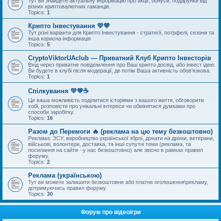
Тут ви знайдете актуальну інформацію про акції, бонуси, подарунки від
різних криптовалютних гаманців.
Topics:
1
Крипто Інвестування 💛💙
Тут різні варіанти для Крипто Інвестування - стратегії, потрфелі, сезони та
інша корисна інформація
Topics:
5
CryptoViktorUAclub — Приватний Клуб Крипто Інвесторів
Вхід через приватне повідомлення про Ваш крипто досвід, або інвест ідею.
Ви будете в клубі після модерації, де потім Ваша активність обов’язкова.
Topics:
1
Спілкування 💛💙☕
Це ваша можливість поділитися історіями з вашого життя, обговорити
хобі, розповісти про унікальні інтереси чи обмінятися думками про
способи заробітку.
Topics:
16
Разом до Перемоги 🔥 (реклама на цю тему безкоштовно)
Реклама: ЗСУ, виробництво української зброї, донати на дрони, ветерани,
військові, волонтери, доставка, та інші супутні теми (реклама, та
посилання на сайти - у нас безкоштовно) але звісно в рамках правил
форуму.
Topics:
2
Реклама (українською)
Тут ви можете залишити безкоштовне або платне оголошення\рекламу,
дотримуючись правил форуму.
Topics:
30
Форум про відеоігри