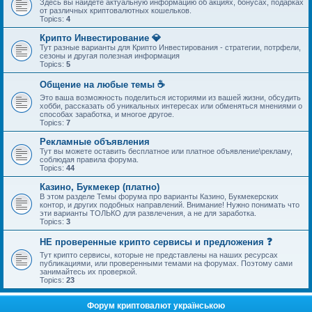
Здесь вы найдете актуальную информацию об акциях, бонусах, подарках
от различных криптовалютных кошельков.
Topics:
4
Крипто Инвестирование 💎
Тут разные варианты для Крипто Инвестирования - стратегии, потрфели,
сезоны и другая полезная информация
Topics:
5
Общение на любые темы ☕
Это ваша возможность поделиться историями из вашей жизни, обсудить
хобби, рассказать об уникальных интересах или обменяться мнениями о
способах заработка, и многое другое.
Topics:
7
Рекламные объявления
Тут вы можете оставить бесплатное или платное объявление\рекламу,
соблюдая правила форума.
Topics:
44
Казино, Букмекер (платно)
В этом разделе Темы форума про варианты Казино, Букмекерских
контор, и других подобных направлений. Внимание! Нужно понимать что
эти варианты ТОЛЬКО для развлечения, а не для заработка.
Topics:
3
НЕ проверенные крипто сервисы и предложения ❓
Тут крипто сервисы, которые не представлены на наших ресурсах
публикациями, или проверенными темами на форумах. Поэтому сами
занимайтесь их проверкой.
Topics:
23
Форум криптовалют українською