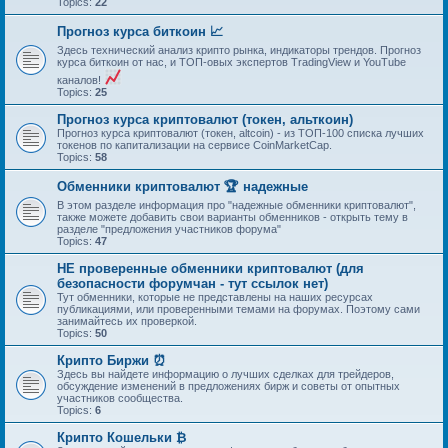
Topics:
22
Прогноз курса биткоин 📈
Здесь технический анализ крипто рынка, индикаторы трендов. Прогноз
курса биткоин от нас, и ТОП-овых экспертов TradingView и YouTube
каналов!
Topics:
25
Прогноз курса криптовалют (токен, альткоин)
Прогноз курса криптовалют (токен, altcoin) - из ТОП-100 списка лучших
токенов по капитализации на сервисе CoinMarketCap.
Topics:
58
Обменники криптовалют 🏆 надежные
В этом разделе информация про "надежные обменники криптовалют",
также можете добавить свои варианты обменников - открыть тему в
разделе "предложения участников форума"
Topics:
47
НЕ проверенные обменники криптовалют (для
безопасности форумчан - тут ссылок нет)
Тут обменники, которые не представлены на наших ресурсах
публикациями, или проверенными темами на форумах. Поэтому сами
занимайтесь их проверкой.
Topics:
50
Крипто Биржи ⏰
Здесь вы найдете информацию о лучших сделках для трейдеров,
обсуждение изменений в предложениях бирж и советы от опытных
участников сообщества.
Topics:
6
Крипто Кошельки ₿