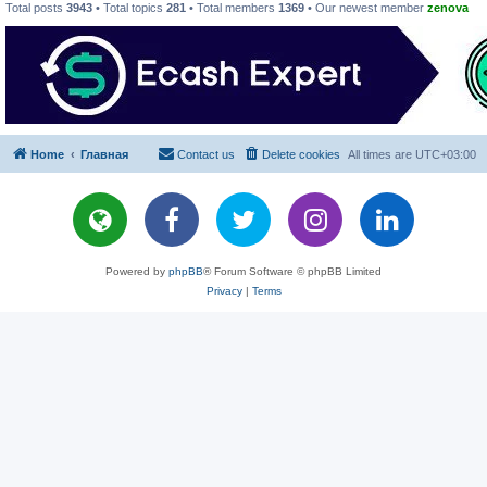
Total posts
3943
• Total topics
281
• Total members
1369
• Our newest member
zenova
Home
Главная
Contact us
Delete cookies
All times are
UTC+03:00
Powered by
phpBB
® Forum Software © phpBB Limited
Privacy
|
Terms