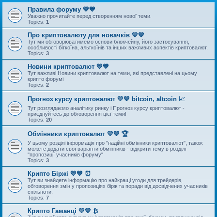
Правила форуму 💛💙
Уважно прочитайте перед створенням нової теми.
Topics:
1
Про криптовалюту для новачків 💛💙
Тут ми обговорюватимемо основи блокчейну, його застосування,
особливості біткоїна, альткоїнів та інших важливих аспектів криптовалют.
Topics:
3
Новини криптовалют 💛💙
Тут важливі Новини криптовалют на теми, які представлені на цьому
крипто форумі
Topics:
2
Прогноз курсу криптовалют 💛💙 bitcoin, altcoin 📈
Тут розглядаємо аналітику ринку і Прогноз курсу криптовалют -
приєднуйтесь до обговорення цієї теми!
Topics:
20
Обмінники криптовалют 💛💙 🏆
У цьому розділі інформація про "надійні обмінники криптовалют", також
можете додати свої варіанти обмінників - відкрити тему в розділі
"пропозиції учасників форуму"
Topics:
3
Крипто Біржі 💛💙 ⏰
Тут ви знайдете інформацію про найкращі угоди для трейдерів,
обговорення змін у пропозиціях бірж та поради від досвідчених учасників
спільноти.
Topics:
7
Крипто Гаманці 💛💙 ₿