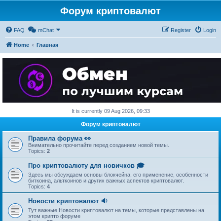
Форум криптовалют
FAQ
mChat
Register
Login
Home
Главная
It is currently 09 Aug 2026, 09:33
Форум криптовалют
Правила форума 👀
Внимательно прочитайте перед созданием новой темы.
Topics:
2
Про криптовалюту для новичков 🎓
Здесь мы обсуждаем основы блокчейна, его применение, особенности
биткоина, альткоинов и других важных аспектов криптовалют.
Topics:
4
Новости криптовалют 🔉
Тут важные Новости криптовалют на темы, которые представлены на
этом крипто форуме