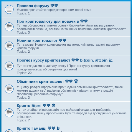
Правила форуму 💛💙
Уважно прочитайте перед створенням нової теми.
Topics:
1
Про криптовалюту для новачків 💛💙
Тут ми обговорюватимемо основи блокчейну, його застосування,
особливості біткоїна, альткоїнів та інших важливих аспектів криптовалют.
Topics:
3
Новини криптовалют 💛💙
Тут важливі Новини криптовалют на теми, які представлені на цьому
крипто форумі
Topics:
2
Прогноз курсу криптовалют 💛💙 bitcoin, altcoin 📈
Тут розглядаємо аналітику ринку і Прогноз курсу криптовалют -
приєднуйтесь до обговорення цієї теми!
Topics:
20
Обмінники криптовалют 💛💙 🏆
У цьому розділі інформація про "надійні обмінники криптовалют", також
можете додати свої варіанти обмінників - відкрити тему в розділі
"пропозиції учасників форуму"
Topics:
3
Крипто Біржі 💛💙 ⏰
Тут ви знайдете інформацію про найкращі угоди для трейдерів,
обговорення змін у пропозиціях бірж та поради від досвідчених учасників
спільноти.
Topics:
7
Крипто Гаманці 💛💙 ₿