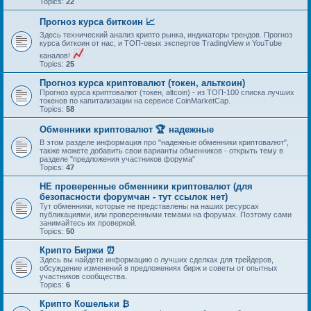
Topics:
22
Прогноз курса биткоин 📈
Здесь технический анализ крипто рынка, индикаторы трендов. Прогноз
курса биткоин от нас, и ТОП-овых экспертов TradingView и YouTube
каналов!
Topics:
25
Прогноз курса криптовалют (токен, альткоин)
Прогноз курса криптовалют (токен, altcoin) - из ТОП-100 списка лучших
токенов по капитализации на сервисе CoinMarketCap.
Topics:
58
Обменники криптовалют 🏆 надежные
В этом разделе информация про "надежные обменники криптовалют",
также можете добавить свои варианты обменников - открыть тему в
разделе "предложения участников форума"
Topics:
47
НЕ проверенные обменники криптовалют (для
безопасности форумчан - тут ссылок нет)
Тут обменники, которые не представлены на наших ресурсах
публикациями, или проверенными темами на форумах. Поэтому сами
занимайтесь их проверкой.
Topics:
50
Крипто Биржи ⏰
Здесь вы найдете информацию о лучших сделках для трейдеров,
обсуждение изменений в предложениях бирж и советы от опытных
участников сообщества.
Topics:
6
Крипто Кошельки ₿