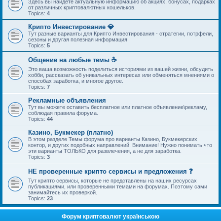
Здесь вы найдете актуальную информацию об акциях, бонусах, подарках
от различных криптовалютных кошельков.
Topics:
4
Крипто Инвестирование 💎
Тут разные варианты для Крипто Инвестирования - стратегии, потрфели,
сезоны и другая полезная информация
Topics:
5
Общение на любые темы ☕
Это ваша возможность поделиться историями из вашей жизни, обсудить
хобби, рассказать об уникальных интересах или обменяться мнениями о
способах заработка, и многое другое.
Topics:
7
Рекламные объявления
Тут вы можете оставить бесплатное или платное объявление\рекламу,
соблюдая правила форума.
Topics:
44
Казино, Букмекер (платно)
В этом разделе Темы форума про варианты Казино, Букмекерских
контор, и других подобных направлений. Внимание! Нужно понимать что
эти варианты ТОЛЬКО для развлечения, а не для заработка.
Topics:
3
НЕ проверенные крипто сервисы и предложения ❓
Тут крипто сервисы, которые не представлены на наших ресурсах
публикациями, или проверенными темами на форумах. Поэтому сами
занимайтесь их проверкой.
Topics:
23
Форум криптовалют українською