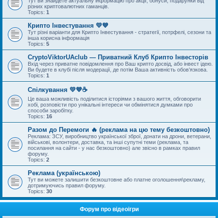
Тут ви знайдете актуальну інформацію про акції, бонуси, подарунки від
різних криптовалютних гаманців.
Topics:
1
Крипто Інвестування 💛💙
Тут різні варіанти для Крипто Інвестування - стратегії, потрфелі, сезони та
інша корисна інформація
Topics:
5
CryptoViktorUAclub — Приватний Клуб Крипто Інвесторів
Вхід через приватне повідомлення про Ваш крипто досвід, або інвест ідею.
Ви будете в клубі після модерації, де потім Ваша активність обов’язкова.
Topics:
1
Спілкування 💛💙☕
Це ваша можливість поділитися історіями з вашого життя, обговорити
хобі, розповісти про унікальні інтереси чи обмінятися думками про
способи заробітку.
Topics:
16
Разом до Перемоги 🔥 (реклама на цю тему безкоштовно)
Реклама: ЗСУ, виробництво української зброї, донати на дрони, ветерани,
військові, волонтери, доставка, та інші супутні теми (реклама, та
посилання на сайти - у нас безкоштовно) але звісно в рамках правил
форуму.
Topics:
2
Реклама (українською)
Тут ви можете залишити безкоштовне або платне оголошення\рекламу,
дотримуючись правил форуму.
Topics:
30
Форум про відеоігри