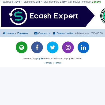
Total posts
3946
• Total topics
281
• Total members
1369
• Our newest member
zenova
Home
Главная
Contact us
Delete cookies
All times are
UTC+03:00
Powered by
phpBB
® Forum Software © phpBB Limited
Privacy
|
Terms