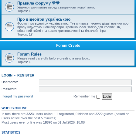
Правила форуму 💛💙
Уважно прочитайте перед створенням нової теми.
Topics:
1
Про відеоігри українською
Форум про відеоігри українською. Тут ми висвітлюемо цікаві новини про
ігрову індустрію: нові відеоігри, ігрові консолі, залізо для ігрових ПК,
облачний геймінг, а також криптовалютні та блокчейн ігри.
Topics:
17
Forum Crypto
Forum Rules
Please read carefully before creating a new topic.
Topics:
1
LOGIN
•
REGISTER
Username:
Password:
I forgot my password
Remember me
WHO IS ONLINE
In total there are
3223
users online :: 1 registered, 0 hidden and 3222 guests (based on
users active over the past 5 minutes)
Most users ever online was
18870
on 01 Jul 2026, 18:08
STATISTICS