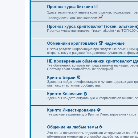
Прогноз курса биткоин 📈
Здесь технический анализ крипто рынка, индикаторы тре
TradingView и YouTube каналов!
Прогноз курса криптовалют (токен, альткоин
Прогноз курса криптовалют (токен, altcoin) - из ТОП-10
Обменники криптовалют 🏆 надежные
В этом разделе информация про "надежные обменники кр
открыть тему в разделе "предложения участников форум
НЕ проверенные обменники криптовалют (для
Тут обменники, которые не представлены на наших рес
Поэтому сами занимайтесь их проверкой.
Крипто Биржи ⏰
Здесь вы найдете информацию о лучших сделках для тре
опытных участников сообщества.
Крипто Кошельки ₿
Здесь вы найдете актуальную информацию об акциях, бо
Крипто Инвестирование 💎
Тут разные варианты для Крипто Инвестирования - стра
Общение на любые темы ☕
Это ваша возможность поделиться историями из вашей ж
обменяться мнениями о способах заработка, и многое др