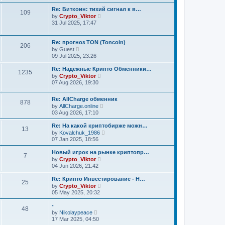
l
e
t
a
w
Re: Биткоин: тихий сигнал к в…
p
109
t
t
V
o
by
Crypto_Viktor
e
h
i
s
31 Jul 2025, 17:47
s
e
e
t
t
l
w
p
a
t
Re: прогноз TON (Toncoin)
o
t
h
206
V
s
e
by
Guest
e
i
t
s
09 Jul 2025, 23:26
l
e
t
a
w
p
Re: Надежные Крипто Обменники…
t
1235
t
o
V
e
by
Crypto_Viktor
h
s
i
s
07 Aug 2026, 19:30
e
t
e
t
l
w
p
a
t
Re: AllCharge обменник
o
878
t
h
V
s
by
AllCharge.online
e
e
i
t
03 Aug 2026, 17:10
s
l
e
t
a
w
Re: На какой криптобирже можн…
p
13
t
t
V
o
by
Kovalchuk_1986
e
h
i
s
07 Jan 2025, 18:56
s
e
e
t
t
l
w
Новый игрок на рынке криптопр…
p
a
7
t
V
o
t
by
Crypto_Viktor
h
i
s
e
04 Jun 2026, 21:42
e
e
t
s
l
w
t
Re: Крипто Инвестирование - Н…
a
25
t
p
V
t
by
Crypto_Viktor
h
o
i
e
05 May 2025, 20:32
e
s
e
s
l
t
w
t
-
a
48
t
p
V
t
by
Nikolaypeace
h
o
i
e
17 Mar 2025, 04:50
e
s
e
s