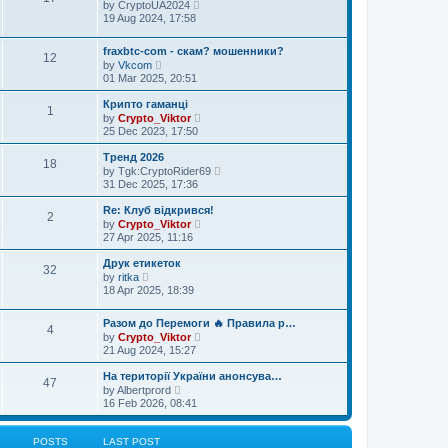
V
t
by
CryptoUA2024
h
o
i
e
19 Aug 2024, 17:58
e
s
e
s
l
t
w
t
a
t
fraxbtc-com - скам? мошенники?
p
12
t
V
h
o
by
Vkcom
e
i
e
s
01 Mar 2025, 20:51
s
e
l
t
t
w
a
Крипто гаманці
p
1
t
t
V
o
by
Crypto_Viktor
h
e
i
s
25 Dec 2023, 17:50
e
s
e
t
l
t
w
Тренд 2026
a
p
18
t
V
t
o
by
Tgk:CryptoRider69
h
i
e
s
31 Dec 2025, 17:36
e
e
s
t
l
w
t
Re: Клуб відкрився!
a
2
t
p
V
t
by
Crypto_Viktor
h
o
i
e
27 Apr 2025, 11:16
e
s
e
s
l
t
w
t
Друк етикеток
a
32
t
p
V
t
by
ritka
h
o
i
e
18 Apr 2025, 18:39
e
s
e
s
l
t
w
t
a
t
Разом до Перемоги 🔥 Правила р…
p
4
t
h
V
o
by
Crypto_Viktor
e
e
i
s
21 Aug 2024, 15:27
s
l
e
t
t
a
w
На території України анонсува…
p
47
t
t
V
o
by
Albertprord
e
h
i
s
16 Feb 2026, 08:41
s
e
e
t
t
l
w
p
a
t
POSTS
LAST POST
o
t
h