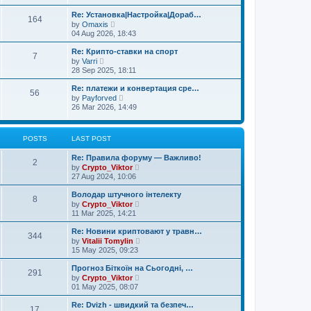
l
t
w
t
a
t
Re: Установка|Настройка|Дораб…
p
164
t
V
h
o
by
Omaxis
e
i
e
s
04 Aug 2026, 18:43
s
e
l
t
t
w
a
Re: Крипто-ставки на спорт
p
7
t
t
V
o
by
Varri
h
e
i
s
28 Sep 2025, 18:11
e
s
e
t
l
t
w
Re: платежи и конвертация сре…
a
p
56
t
V
t
o
by
Payforved
h
i
e
s
26 Mar 2026, 14:49
e
e
s
t
l
w
t
a
t
p
t
h
POSTS
LAST POST
o
e
e
s
s
l
t
Re: Правила форуму — Важливо!
t
2
a
V
by
Crypto_Viktor
p
t
i
o
27 Aug 2024, 10:06
e
e
s
s
w
t
Володар штучного інтелекту
t
8
t
V
by
Crypto_Viktor
p
h
i
o
11 Mar 2025, 14:21
e
e
s
l
w
t
Re: Новини криптовают у травн…
a
344
t
V
t
by
Vitalii Tomylin
h
i
e
15 May 2025, 09:23
e
e
s
l
w
t
Прогноз Біткоїн на Сьогодні, …
a
291
t
p
V
t
by
Crypto_Viktor
h
o
i
e
01 May 2025, 08:07
e
s
e
s
l
t
w
t
Re: Dvizh - швидкий та безпеч…
a
17
t
p