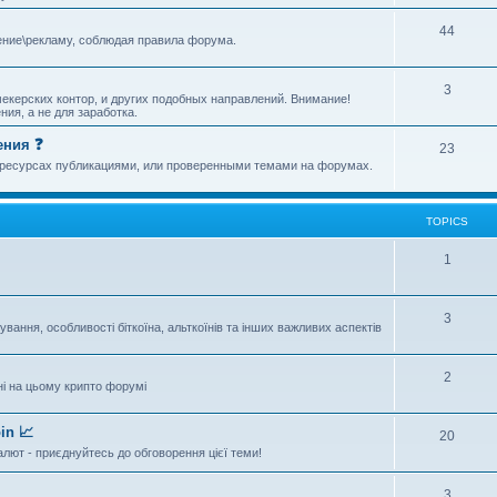
44
ение\рекламу, соблюдая правила форума.
3
екерских контор, и других подобных направлений. Внимание!
ия, а не для заработка.
ения ❓
23
х ресурсах публикациями, или проверенными темами на форумах.
TOPICS
1
3
ання, особливості біткоїна, альткоїнів та інших важливих аспектів
2
ні на цьому крипто форумі
in 📈
20
алют - приєднуйтесь до обговорення цієї теми!
3