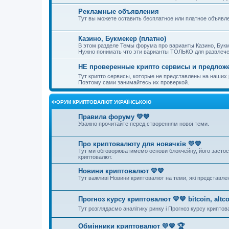
Рекламные объявления
Тут вы можете оставить бесплатное или платное объявл
Казино, Букмекер (платно)
В этом разделе Темы форума про варианты Казино, Букм
Нужно понимать что эти варианты ТОЛЬКО для развлечен
НЕ проверенные крипто сервисы и предлож
Тут крипто сервисы, которые не представлены на наши
Поэтому сами занимайтесь их проверкой.
ФОРУМ КРИПТОВАЛЮТ УКРАЇНСЬКОЮ
Правила форуму 💛💙
Уважно прочитайте перед створенням нової теми.
Про криптовалюту для новачків 💛💙
Тут ми обговорюватимемо основи блокчейну, його застосув
криптовалют.
Новини криптовалют 💛💙
Тут важливі Новини криптовалют на теми, які представле
Прогноз курсу криптовалют 💛💙 bitcoin, altco
Тут розглядаємо аналітику ринку і Прогноз курсу криптов
Обмінники криптовалют 💛💙 🏆