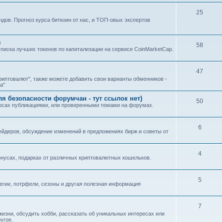
25
ндов. Прогноз курса биткоин от нас, и ТОП-овых экспертов
)
58
0 списка лучших токенов по капитализации на сервисе CoinMarketCap.
47
иптовалют", также можете добавить свои варианты обменников -
а"
 безопасности форумчан - тут ссылок нет)
50
урсах публикациями, или проверенными темами на форумах.
6
йдеров, обсуждение изменений в предложениях бирж и советы от
4
нусах, подарках от различных криптовалютных кошельков.
5
тегии, потрфели, сезоны и другая полезная информация
7
изни, обсудить хобби, рассказать об уникальных интересах или
угое.