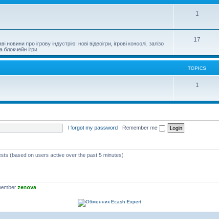
1
17
новини про ігрову індустрію: нові відеоігри, ігрові консолі, залізо
а блокчейн ігри.
TOPICS
1
I forgot my password
|
Remember me
ests (based on users active over the past 5 minutes)
 member
zenova