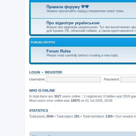
Правила форуму 💛💙
Уважно прочитайте перед створенням нової теми.
Про відеоігри українською
Форум про відеоігри українською. Тут ми висвітлюемо цікаві 
для ігрових ПК, облачний геймінг, а також криптовалютні т
FORUM CRYPTO
Forum Rules
Please read carefully before creating a new topic.
LOGIN
•
REGISTER
Username:
Password:
WHO IS ONLINE
In total there are
3527
users online :: 1 registered, 0 hidden and 3526 gu
Most users ever online was
18870
on 01 Jul 2026, 18:08
STATISTICS
Total posts
3946
• Total topics
281
• Total members
1369
• Our newest