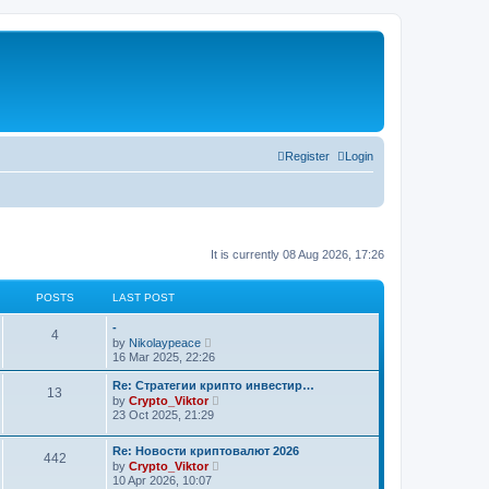
Register
Login
It is currently 08 Aug 2026, 17:26
POSTS
LAST POST
-
4
V
by
Nikolaypeace
i
16 Mar 2025, 22:26
e
w
Re: Стратегии крипто инвестир…
13
t
V
by
Crypto_Viktor
h
i
23 Oct 2025, 21:29
e
e
l
w
a
t
Re: Новости криптовалют 2026
442
t
h
V
by
Crypto_Viktor
e
e
i
10 Apr 2026, 10:07
s