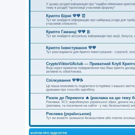
У цьому розділі інформація про "надійні обмінники крипто
тему в розділі "пропозиції учасників форуму"
Крипто Біржі 💛💙 ⏰
Тут ви знайдете інформацію про найкращі угоди для трейд
учасників спільноти.
Крипто Гаманці 💛💙 ₿
Тут ви знайдете актуальну інформацію про акції, бонуси, 
Крипто Інвестування 💛💙
Тут різні варіанти для Крипто Інвестування - стратегії, п
CryptoViktorUAclub — Приватний Клуб Крипто
Вхід через приватне повідомлення про Ваш крипто досвід, 
активність обов’язкова.
Спілкування 💛💙☕
Це ваша можливість поділитися історіями з вашого життя, 
думками про способи заробітку.
Разом до Перемоги 🔥 (реклама на цю тему 
Реклама: ЗСУ, виробництво української зброї, донати на д
(реклама, та посилання на сайти - у нас безкоштовно) а
Реклама (українською)
Тут ви можете залишити безкоштовне або платне оголо
ФОРУМ ПРО ВІДЕОІГРИ