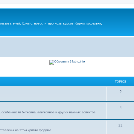
ьзователей. Крипто: новости, прогнозы курсов, биржи, кошельки,
TOPICS
2
4
 особенности биткоина, альткоинов и других важных аспектов
22
дставлены на этом крипто форуме