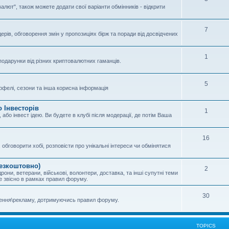
валют", також можете додати свої варіанти обмінників - відкрити
7
ерів, обговорення змін у пропозиціях бірж та поради від досвідчених
1
подарунки від різних криптовалютних гаманців.
5
отрфелі, сезони та інша корисна інформація
 Інвесторів
1
або інвест ідею. Ви будете в клубі після модерації, де потім Ваша
16
обговорити хобі, розповісти про унікальні інтереси чи обмінятися
безкоштовно)
2
рони, ветерани, військові, волонтери, доставка, та інші супутні теми
ле звісно в рамках правил форуму.
30
шення\рекламу, дотримуючись правил форуму.
TOPICS