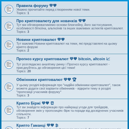
Правила форуму 💛💙
Уважно прочитайте перед створенням нової теми.
Topics:
1
Про криптовалюту для новачків 💛💙
Тут ми обговорюватимемо основи блокчейну, його застосування,
особливості біткоїна, альткоїнів та інших важливих аспектів криптовалют.
Topics:
3
Новини криптовалют 💛💙
Тут важливі Новини криптовалют на теми, які представлені на цьому
крипто форумі
Topics:
2
Прогноз курсу криптовалют 💛💙 bitcoin, altcoin 📈
Тут розглядаємо аналітику ринку і Прогноз курсу криптовалют -
приєднуйтесь до обговорення цієї теми!
Topics:
20
Обмінники криптовалют 💛💙 🏆
У цьому розділі інформація про "надійні обмінники криптовалют", також
можете додати свої варіанти обмінників - відкрити тему в розділі
"пропозиції учасників форуму"
Topics:
3
Крипто Біржі 💛💙 ⏰
Тут ви знайдете інформацію про найкращі угоди для трейдерів,
обговорення змін у пропозиціях бірж та поради від досвідчених учасників
спільноти.
Topics:
7
Крипто Гаманці 💛💙 ₿