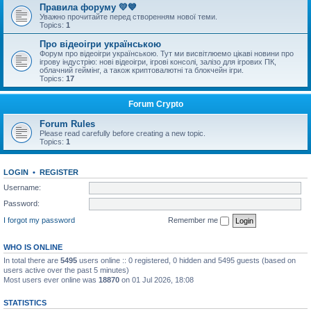
Правила форуму 💛💙
Уважно прочитайте перед створенням нової теми.
Topics:
1
Про відеоігри українською
Форум про відеоігри українською. Тут ми висвітлюемо цікаві новини про
ігрову індустрію: нові відеоігри, ігрові консолі, залізо для ігрових ПК,
облачний геймінг, а також криптовалютні та блокчейн ігри.
Topics:
17
Forum Crypto
Forum Rules
Please read carefully before creating a new topic.
Topics:
1
LOGIN
•
REGISTER
Username:
Password:
I forgot my password
Remember me
WHO IS ONLINE
In total there are
5495
users online :: 0 registered, 0 hidden and 5495 guests (based on
users active over the past 5 minutes)
Most users ever online was
18870
on 01 Jul 2026, 18:08
STATISTICS