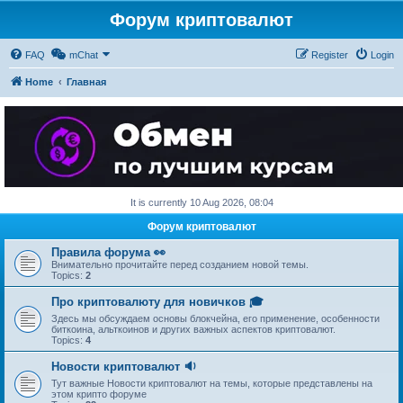
Форум криптовалют
FAQ
mChat
Register
Login
Home
Главная
It is currently 10 Aug 2026, 08:04
Форум криптовалют
Правила форума 👀
Внимательно прочитайте перед созданием новой темы.
Topics:
2
Про криптовалюту для новичков 🎓
Здесь мы обсуждаем основы блокчейна, его применение, особенности
биткоина, альткоинов и других важных аспектов криптовалют.
Topics:
4
Новости криптовалют 🔉
Тут важные Новости криптовалют на темы, которые представлены на
этом крипто форуме