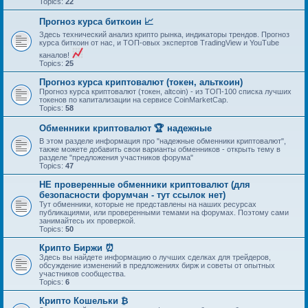
Topics:
22
Прогноз курса биткоин 📈
Здесь технический анализ крипто рынка, индикаторы трендов. Прогноз
курса биткоин от нас, и ТОП-овых экспертов TradingView и YouTube
каналов!
Topics:
25
Прогноз курса криптовалют (токен, альткоин)
Прогноз курса криптовалют (токен, altcoin) - из ТОП-100 списка лучших
токенов по капитализации на сервисе CoinMarketCap.
Topics:
58
Обменники криптовалют 🏆 надежные
В этом разделе информация про "надежные обменники криптовалют",
также можете добавить свои варианты обменников - открыть тему в
разделе "предложения участников форума"
Topics:
47
НЕ проверенные обменники криптовалют (для
безопасности форумчан - тут ссылок нет)
Тут обменники, которые не представлены на наших ресурсах
публикациями, или проверенными темами на форумах. Поэтому сами
занимайтесь их проверкой.
Topics:
50
Крипто Биржи ⏰
Здесь вы найдете информацию о лучших сделках для трейдеров,
обсуждение изменений в предложениях бирж и советы от опытных
участников сообщества.
Topics:
6
Крипто Кошельки ₿