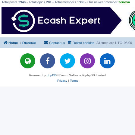
Total posts
3946
• Total topics
281
• Total members
1369
• Our newest member
zenova
Home
Главная
Contact us
Delete cookies
All times are
UTC+03:00
Powered by
phpBB
® Forum Software © phpBB Limited
Privacy
|
Terms