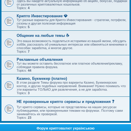
Здесь вы найдете актуальную информацию об акциях, бонусах, подарках
от различных криптовалютных кошельков.
Topics:
4
Крипто Инвестирование 💎
Тут разные варианты для Крипто Инвестирования - стратегии, потрфели,
сезоны и другая полезная информация
Topics:
5
Общение на любые темы ☕
Это ваша возможность поделиться историями из вашей жизни, обсудить
хобби, рассказать об уникальных интересах или обменяться мнениями о
способах заработка, и многое другое.
Topics:
7
Рекламные объявления
Тут вы можете оставить бесплатное или платное объявление\рекламу,
соблюдая правила форума.
Topics:
44
Казино, Букмекер (платно)
В этом разделе Темы форума про варианты Казино, Букмекерских
контор, и других подобных направлений. Внимание! Нужно понимать что
эти варианты ТОЛЬКО для развлечения, а не для заработка.
Topics:
3
НЕ проверенные крипто сервисы и предложения ❓
Тут крипто сервисы, которые не представлены на наших ресурсах
публикациями, или проверенными темами на форумах. Поэтому сами
занимайтесь их проверкой.
Topics:
23
Форум криптовалют українською