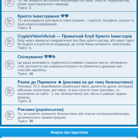
Тут ви знайдете актуальну інформацію про акції, бонуси, подарунки від
різних криптовалютних гаманців.
Topics:
1
Крипто Інвестування 💛💙
Тут різні варіанти для Крипто Інвестування - стратегії, потрфелі, сезони та
інша корисна інформація
Topics:
5
CryptoViktorUAclub — Приватний Клуб Крипто Інвесторів
Вхід через приватне повідомлення про Ваш крипто досвід, або інвест ідею.
Ви будете в клубі після модерації, де потім Ваша активність обов’язкова.
Topics:
1
Спілкування 💛💙☕
Це ваша можливість поділитися історіями з вашого життя, обговорити
хобі, розповісти про унікальні інтереси чи обмінятися думками про
способи заробітку.
Topics:
16
Разом до Перемоги 🔥 (реклама на цю тему безкоштовно)
Реклама: ЗСУ, виробництво української зброї, донати на дрони, ветерани,
військові, волонтери, доставка, та інші супутні теми (реклама, та
посилання на сайти - у нас безкоштовно) але звісно в рамках правил
форуму.
Topics:
2
Реклама (українською)
Тут ви можете залишити безкоштовне або платне оголошення\рекламу,
дотримуючись правил форуму.
Topics:
30
Форум про відеоігри