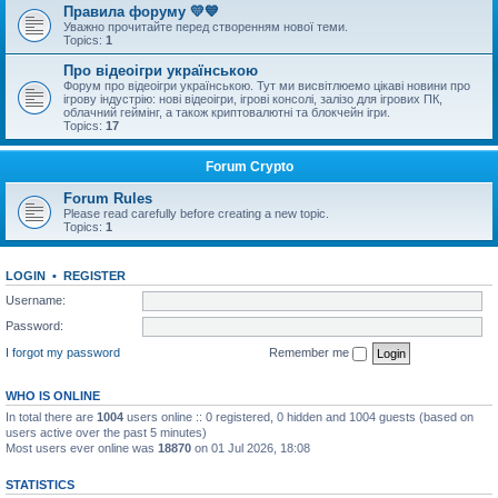
Правила форуму 💛💙
Уважно прочитайте перед створенням нової теми.
Topics:
1
Про відеоігри українською
Форум про відеоігри українською. Тут ми висвітлюемо цікаві новини про
ігрову індустрію: нові відеоігри, ігрові консолі, залізо для ігрових ПК,
облачний геймінг, а також криптовалютні та блокчейн ігри.
Topics:
17
Forum Crypto
Forum Rules
Please read carefully before creating a new topic.
Topics:
1
LOGIN
•
REGISTER
Username:
Password:
I forgot my password
Remember me
WHO IS ONLINE
In total there are
1004
users online :: 0 registered, 0 hidden and 1004 guests (based on
users active over the past 5 minutes)
Most users ever online was
18870
on 01 Jul 2026, 18:08
STATISTICS