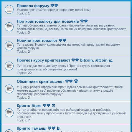
Правила форуму 💛💙
Уважно прочитайте перед створенням нової теми.
Topics:
1
Про криптовалюту для новачків 💛💙
Тут ми обговорюватимемо основи блокчейну, його застосування,
особливості біткоїна, альткоїнів та інших важливих аспектів криптовалют.
Topics:
3
Новини криптовалют 💛💙
Тут важливі Новини криптовалют на теми, які представлені на цьому
крипто форумі
Topics:
2
Прогноз курсу криптовалют 💛💙 bitcoin, altcoin 📈
Тут розглядаємо аналітику ринку і Прогноз курсу криптовалют -
приєднуйтесь до обговорення цієї теми!
Topics:
20
Обмінники криптовалют 💛💙 🏆
У цьому розділі інформація про "надійні обмінники криптовалют", також
можете додати свої варіанти обмінників - відкрити тему в розділі
"пропозиції учасників форуму"
Topics:
3
Крипто Біржі 💛💙 ⏰
Тут ви знайдете інформацію про найкращі угоди для трейдерів,
обговорення змін у пропозиціях бірж та поради від досвідчених учасників
спільноти.
Topics:
7
Крипто Гаманці 💛💙 ₿