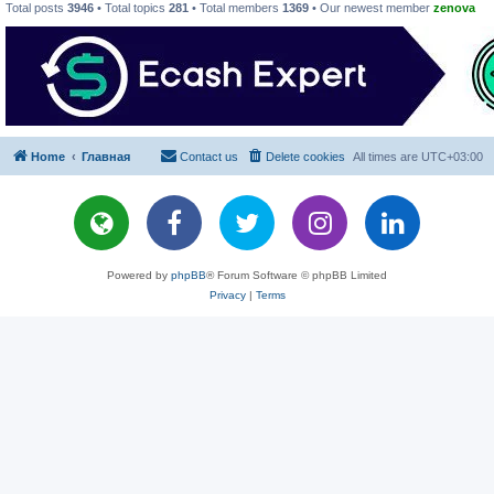
Total posts
3946
• Total topics
281
• Total members
1369
• Our newest member
zenova
Home
Главная
Contact us
Delete cookies
All times are
UTC+03:00
Powered by
phpBB
® Forum Software © phpBB Limited
Privacy
|
Terms