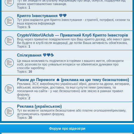
Тут ви знайдете актуальну інформацію про акції, бонуси, подарунки від
різних криптовалютних гаманців.
Topics:
1
Крипто Інвестування 💛💙
Тут різні варіанти для Крипто Інвестування - стратегії, потрфелі, сезони та
інша корисна інформація
Topics:
5
CryptoViktorUAclub — Приватний Клуб Крипто Інвесторів
Вхід через приватне повідомлення про Ваш крипто досвід, або інвест ідею.
Ви будете в клубі після модерації, де потім Ваша активність обов’язкова.
Topics:
1
Спілкування 💛💙☕
Це ваша можливість поділитися історіями з вашого життя, обговорити
хобі, розповісти про унікальні інтереси чи обмінятися думками про
способи заробітку.
Topics:
16
Разом до Перемоги 🔥 (реклама на цю тему безкоштовно)
Реклама: ЗСУ, виробництво української зброї, донати на дрони, ветерани,
військові, волонтери, доставка, та інші супутні теми (реклама, та
посилання на сайти - у нас безкоштовно) але звісно в рамках правил
форуму.
Topics:
2
Реклама (українською)
Тут ви можете залишити безкоштовне або платне оголошення\рекламу,
дотримуючись правил форуму.
Topics:
30
Форум про відеоігри