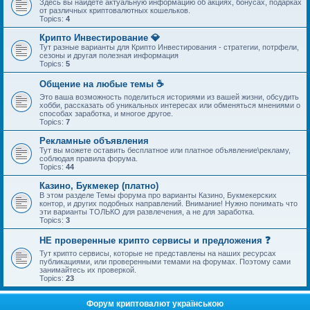
Здесь вы найдете актуальную информацию об акциях, бонусах, подарках
от различных криптовалютных кошельков.
Topics:
4
Крипто Инвестирование 💎
Тут разные варианты для Крипто Инвестирования - стратегии, потрфели,
сезоны и другая полезная информация
Topics:
5
Общение на любые темы ☕
Это ваша возможность поделиться историями из вашей жизни, обсудить
хобби, рассказать об уникальных интересах или обменяться мнениями о
способах заработка, и многое другое.
Topics:
7
Рекламные объявления
Тут вы можете оставить бесплатное или платное объявление\рекламу,
соблюдая правила форума.
Topics:
44
Казино, Букмекер (платно)
В этом разделе Темы форума про варианты Казино, Букмекерских
контор, и других подобных направлений. Внимание! Нужно понимать что
эти варианты ТОЛЬКО для развлечения, а не для заработка.
Topics:
3
НЕ проверенные крипто сервисы и предложения ❓
Тут крипто сервисы, которые не представлены на наших ресурсах
публикациями, или проверенными темами на форумах. Поэтому сами
занимайтесь их проверкой.
Topics:
23
Форум криптовалют українською