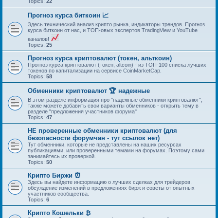
Topics:
22
Прогноз курса биткоин 📈
Здесь технический анализ крипто рынка, индикаторы трендов. Прогноз
курса биткоин от нас, и ТОП-овых экспертов TradingView и YouTube
каналов!
Topics:
25
Прогноз курса криптовалют (токен, альткоин)
Прогноз курса криптовалют (токен, altcoin) - из ТОП-100 списка лучших
токенов по капитализации на сервисе CoinMarketCap.
Topics:
58
Обменники криптовалют 🏆 надежные
В этом разделе информация про "надежные обменники криптовалют",
также можете добавить свои варианты обменников - открыть тему в
разделе "предложения участников форума"
Topics:
47
НЕ проверенные обменники криптовалют (для
безопасности форумчан - тут ссылок нет)
Тут обменники, которые не представлены на наших ресурсах
публикациями, или проверенными темами на форумах. Поэтому сами
занимайтесь их проверкой.
Topics:
50
Крипто Биржи ⏰
Здесь вы найдете информацию о лучших сделках для трейдеров,
обсуждение изменений в предложениях бирж и советы от опытных
участников сообщества.
Topics:
6
Крипто Кошельки ₿