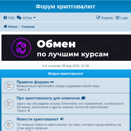
Форум криптовалют
FAQ
mChat
Register
Login
Home
Главная
It is currently 08 Aug 2026, 01:38
Форум криптовалют
Правила форума 👀
Внимательно прочитайте перед созданием новой темы.
Topics:
2
Про криптовалюту для новичков 🎓
Здесь мы обсуждаем основы блокчейна, его применение, особенности
биткоина, альткоинов и других важных аспектов криптовалют.
Topics:
4
Новости криптовалют 🔉
Тут важные Новости криптовалют на темы, которые представлены на
этом крипто форуме