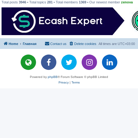
Total posts
3946
• Total topics
281
• Total members
1369
• Our newest member
zenova
Home
Главная
Contact us
Delete cookies
All times are
UTC+03:00
Powered by
phpBB
® Forum Software © phpBB Limited
Privacy
|
Terms