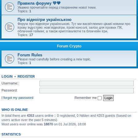
Правила форуму 💛💙
Уважно прочитайте перед створенням нової теми.
Topics:
1
Про відеоігри українською
Форум про відеоігри українською. Тут ми висвітлюемо цікаві новини про
ігрову індустрію: нові відеоігри, ігрові консолі, залізо для ігрових ПК,
облачний геймінг, а також криптовалютні та блокчейн ігри.
Topics:
17
Forum Crypto
Forum Rules
Please read carefully before creating a new topic.
Topics:
1
LOGIN
•
REGISTER
Username:
Password:
I forgot my password
Remember me
WHO IS ONLINE
In total there are
4353
users online :: 0 registered, 0 hidden and 4353 guests (based on
users active over the past 5 minutes)
Most users ever online was
18870
on 01 Jul 2026, 18:08
STATISTICS