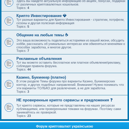
Здесь вы найдете актуальную информацию об акциях, бонусах, подарках
от различных криптовалютных кошельков.
Topics:
4
Крипто Инвестирование 💎
Тут разные варианты для Крипто Инвестирования - стратегии, потрфели,
сезоны и другая полезная информация
Topics:
5
Общение на любые темы ☕
Это ваша возможность поделиться историями из вашей жизни, обсудить
хобби, рассказать об уникальных интересах или обменяться мнениями о
способах заработка, и многое другое.
Topics:
7
Рекламные объявления
Тут вы можете оставить бесплатное или платное объявление\рекламу,
соблюдая правила форума.
Topics:
44
Казино, Букмекер (платно)
В этом разделе Темы форума про варианты Казино, Букмекерских
контор, и других подобных направлений. Внимание! Нужно понимать что
эти варианты ТОЛЬКО для развлечения, а не для заработка.
Topics:
3
НЕ проверенные крипто сервисы и предложения ❓
Тут крипто сервисы, которые не представлены на наших ресурсах
публикациями, или проверенными темами на форумах. Поэтому сами
занимайтесь их проверкой.
Topics:
23
Форум криптовалют українською