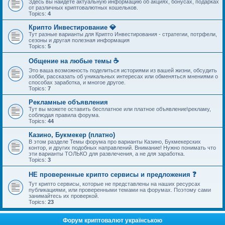
Здесь вы найдете актуальную информацию об акциях, бонусах, подарках
от различных криптовалютных кошельков.
Topics:
4
Крипто Инвестирование 💎
Тут разные варианты для Крипто Инвестирования - стратегии, потрфели,
сезоны и другая полезная информация
Topics:
5
Общение на любые темы ☕
Это ваша возможность поделиться историями из вашей жизни, обсудить
хобби, рассказать об уникальных интересах или обменяться мнениями о
способах заработка, и многое другое.
Topics:
7
Рекламные объявления
Тут вы можете оставить бесплатное или платное объявление\рекламу,
соблюдая правила форума.
Topics:
44
Казино, Букмекер (платно)
В этом разделе Темы форума про варианты Казино, Букмекерских
контор, и других подобных направлений. Внимание! Нужно понимать что
эти варианты ТОЛЬКО для развлечения, а не для заработка.
Topics:
3
НЕ проверенные крипто сервисы и предложения ❓
Тут крипто сервисы, которые не представлены на наших ресурсах
публикациями, или проверенными темами на форумах. Поэтому сами
занимайтесь их проверкой.
Topics:
23
Форум криптовалют українською