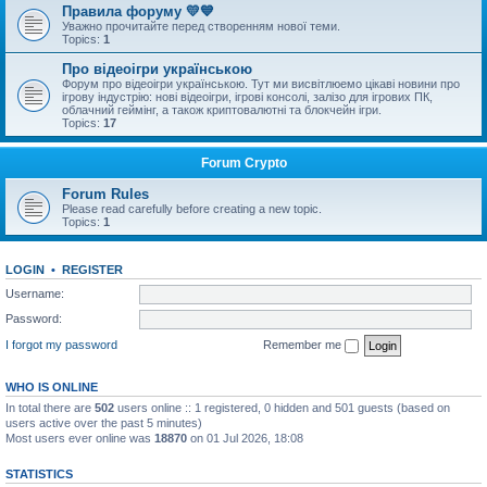
Правила форуму 💛💙
Уважно прочитайте перед створенням нової теми.
Topics:
1
Про відеоігри українською
Форум про відеоігри українською. Тут ми висвітлюемо цікаві новини про
ігрову індустрію: нові відеоігри, ігрові консолі, залізо для ігрових ПК,
облачний геймінг, а також криптовалютні та блокчейн ігри.
Topics:
17
Forum Crypto
Forum Rules
Please read carefully before creating a new topic.
Topics:
1
LOGIN
•
REGISTER
Username:
Password:
I forgot my password
Remember me
WHO IS ONLINE
In total there are
502
users online :: 1 registered, 0 hidden and 501 guests (based on
users active over the past 5 minutes)
Most users ever online was
18870
on 01 Jul 2026, 18:08
STATISTICS