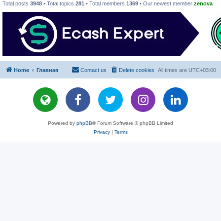
Total posts
3948
• Total topics
281
• Total members
1369
• Our newest member
zenova
Home
Главная
Contact us
Delete cookies
All times are
UTC+03:00
Powered by
phpBB
® Forum Software © phpBB Limited
Privacy
|
Terms