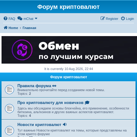
Форум криптовалют
FAQ
mChat
Register
Login
Home
Главная
It is currently 10 Aug 2026, 22:44
Форум криптовалют
Правила форума 👀
Внимательно прочитайте перед созданием новой темы.
Topics:
2
Про криптовалюту для новичков 🎓
Здесь мы обсуждаем основы блокчейна, его применение, особенности
биткоина, альткоинов и других важных аспектов криптовалют.
Topics:
4
Новости криптовалют 🔉
Тут важные Новости криптовалют на темы, которые представлены на
этом крипто форуме