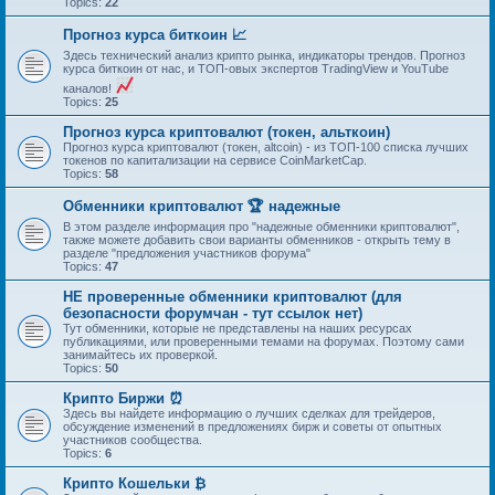
Topics:
22
Прогноз курса биткоин 📈
Здесь технический анализ крипто рынка, индикаторы трендов. Прогноз
курса биткоин от нас, и ТОП-овых экспертов TradingView и YouTube
каналов!
Topics:
25
Прогноз курса криптовалют (токен, альткоин)
Прогноз курса криптовалют (токен, altcoin) - из ТОП-100 списка лучших
токенов по капитализации на сервисе CoinMarketCap.
Topics:
58
Обменники криптовалют 🏆 надежные
В этом разделе информация про "надежные обменники криптовалют",
также можете добавить свои варианты обменников - открыть тему в
разделе "предложения участников форума"
Topics:
47
НЕ проверенные обменники криптовалют (для
безопасности форумчан - тут ссылок нет)
Тут обменники, которые не представлены на наших ресурсах
публикациями, или проверенными темами на форумах. Поэтому сами
занимайтесь их проверкой.
Topics:
50
Крипто Биржи ⏰
Здесь вы найдете информацию о лучших сделках для трейдеров,
обсуждение изменений в предложениях бирж и советы от опытных
участников сообщества.
Topics:
6
Крипто Кошельки ₿