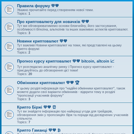
Правила форуму 💛💙
Уважно прочитайте перед створенням нової теми.
Topics:
1
Про криптовалюту для новачків 💛💙
Тут ми обговорюватимемо основи блокчейну, його застосування,
особливості біткоїна, альткоїнів та інших важливих аспектів криптовалют.
Topics:
3
Новини криптовалют 💛💙
Тут важливі Новини криптовалют на теми, які представлені на цьому
крипто форумі
Topics:
2
Прогноз курсу криптовалют 💛💙 bitcoin, altcoin 📈
Тут розглядаємо аналітику ринку і Прогноз курсу криптовалют -
приєднуйтесь до обговорення цієї теми!
Topics:
20
Обмінники криптовалют 💛💙 🏆
У цьому розділі інформація про "надійні обмінники криптовалют", також
можете додати свої варіанти обмінників - відкрити тему в розділі
"пропозиції учасників форуму"
Topics:
3
Крипто Біржі 💛💙 ⏰
Тут ви знайдете інформацію про найкращі угоди для трейдерів,
обговорення змін у пропозиціях бірж та поради від досвідчених учасників
спільноти.
Topics:
7
Крипто Гаманці 💛💙 ₿