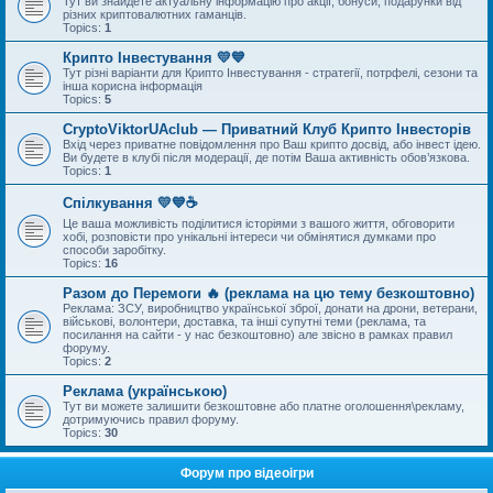
Тут ви знайдете актуальну інформацію про акції, бонуси, подарунки від
різних криптовалютних гаманців.
Topics:
1
Крипто Інвестування 💛💙
Тут різні варіанти для Крипто Інвестування - стратегії, потрфелі, сезони та
інша корисна інформація
Topics:
5
CryptoViktorUAclub — Приватний Клуб Крипто Інвесторів
Вхід через приватне повідомлення про Ваш крипто досвід, або інвест ідею.
Ви будете в клубі після модерації, де потім Ваша активність обов’язкова.
Topics:
1
Спілкування 💛💙☕
Це ваша можливість поділитися історіями з вашого життя, обговорити
хобі, розповісти про унікальні інтереси чи обмінятися думками про
способи заробітку.
Topics:
16
Разом до Перемоги 🔥 (реклама на цю тему безкоштовно)
Реклама: ЗСУ, виробництво української зброї, донати на дрони, ветерани,
військові, волонтери, доставка, та інші супутні теми (реклама, та
посилання на сайти - у нас безкоштовно) але звісно в рамках правил
форуму.
Topics:
2
Реклама (українською)
Тут ви можете залишити безкоштовне або платне оголошення\рекламу,
дотримуючись правил форуму.
Topics:
30
Форум про відеоігри