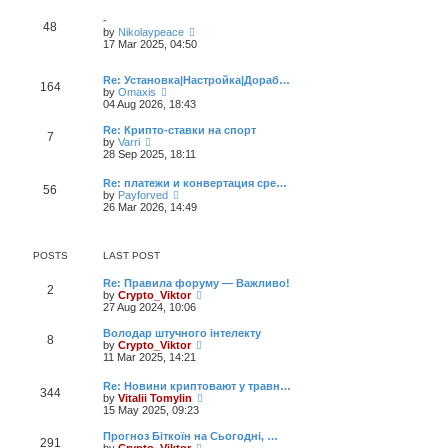
e
e
s
s
l
w
t
-
t
48
a
t
V
by
Nikolaypeace
p
t
h
i
17 Mar 2025, 04:50
o
e
e
e
s
s
l
w
t
t
a
t
Re: Установка|Настройка|Дораб…
164
p
t
V
h
by
Omaxis
o
e
i
e
04 Aug 2026, 18:43
s
s
e
l
t
t
w
a
Re: Крипто-ставки на спорт
7
p
t
t
V
by
Varri
o
h
e
i
28 Sep 2025, 18:11
s
e
s
e
t
l
t
w
Re: платежи и конвертация сре…
a
p
56
t
V
by
Payforved
t
o
h
i
26 Mar 2026, 14:49
e
s
e
e
s
t
l
w
t
a
t
p
t
h
POSTS
LAST POST
o
e
e
s
s
l
Re: Правила форуму — Важливо!
t
t
2
a
V
by
Crypto_Viktor
p
t
i
27 Aug 2024, 10:06
o
e
e
s
s
w
Володар штучного інтелекту
t
t
8
t
V
by
Crypto_Viktor
p
h
i
11 Mar 2025, 14:21
o
e
e
s
l
w
Re: Новини криптовают у травн…
t
a
344
t
V
by
Vitalii Tomylin
t
h
i
15 May 2025, 09:23
e
e
e
s
l
w
Прогноз Біткоїн на Сьогодні, …
t
a
291
t
V