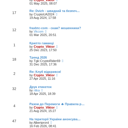
by
Crypto_Viktor
p
t
h
i
01 May 2025, 08:07
o
e
e
e
s
s
l
w
Re: Dvizh - швидкий та безпеч…
t
t
17
a
t
V
by
CryptoUA2024
p
t
h
i
19 Aug 2024, 17:58
o
e
e
e
s
s
l
w
t
t
a
t
fraxbtc-com - скам? мошенники?
12
p
t
V
h
by
Vkcom
o
e
i
e
01 Mar 2025, 20:51
s
s
e
l
t
t
w
a
Крипто гаманці
p
1
t
t
V
by
Crypto_Viktor
o
h
e
i
25 Dec 2023, 17:50
s
e
s
e
t
l
t
w
Тренд 2026
a
p
18
t
V
by
Tgk:CryptoRider69
t
o
h
i
31 Dec 2025, 17:36
e
s
e
e
s
t
l
w
Re: Клуб відкрився!
t
2
a
t
V
by
Crypto_Viktor
p
t
h
i
27 Apr 2025, 11:16
o
e
e
e
s
s
l
w
t
Друк етикеток
t
a
32
t
V
by
ritka
p
t
h
i
18 Apr 2025, 18:39
o
e
e
e
s
s
l
w
t
t
a
t
Разом до Перемоги 🔥 Правила р…
p
4
t
h
V
by
Crypto_Viktor
o
e
e
i
21 Aug 2024, 15:27
s
s
l
e
t
t
a
w
На території України анонсува…
p
47
t
t
V
by
Albertprord
o
e
h
i
16 Feb 2026, 08:41
s
s
e