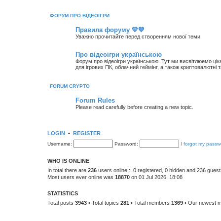
ФОРУМ ПРО ВІДЕОІГРИ
Правила форуму 💛💙
Уважно прочитайте перед створенням нової теми.
Про відеоігри українською
Форум про відеоігри українською. Тут ми висвітлюемо цікаві 
для ігрових ПК, облачний геймінг, а також криптовалютні т
FORUM CRYPTO
Forum Rules
Please read carefully before creating a new topic.
LOGIN
•
REGISTER
Username:
Password:
I forgot my passw
WHO IS ONLINE
In total there are
236
users online :: 0 registered, 0 hidden and 236 gues
Most users ever online was
18870
on 01 Jul 2026, 18:08
STATISTICS
Total posts
3943
• Total topics
281
• Total members
1369
• Our newest