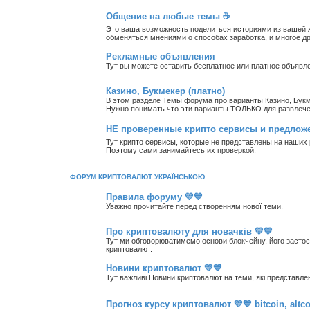
Общение на любые темы ☕
Это ваша возможность поделиться историями из вашей ж
обменяться мнениями о способах заработка, и многое др
Рекламные объявления
Тут вы можете оставить бесплатное или платное объявл
Казино, Букмекер (платно)
В этом разделе Темы форума про варианты Казино, Букм
Нужно понимать что эти варианты ТОЛЬКО для развлечен
НЕ проверенные крипто сервисы и предлож
Тут крипто сервисы, которые не представлены на наши
Поэтому сами занимайтесь их проверкой.
ФОРУМ КРИПТОВАЛЮТ УКРАЇНСЬКОЮ
Правила форуму 💛💙
Уважно прочитайте перед створенням нової теми.
Про криптовалюту для новачків 💛💙
Тут ми обговорюватимемо основи блокчейну, його застосув
криптовалют.
Новини криптовалют 💛💙
Тут важливі Новини криптовалют на теми, які представле
Прогноз курсу криптовалют 💛💙 bitcoin, altco