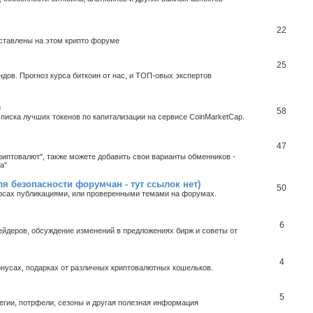
22
дставлены на этом крипто форуме
25
ндов. Прогноз курса биткоин от нас, и ТОП-овых экспертов
)
58
0 списка лучших токенов по капитализации на сервисе CoinMarketCap.
47
иптовалют", также можете добавить свои варианты обменников -
а"
 безопасности форумчан - тут ссылок нет)
50
урсах публикациями, или проверенными темами на форумах.
6
йдеров, обсуждение изменений в предложениях бирж и советы от
4
нусах, подарках от различных криптовалютных кошельков.
5
тегии, потрфели, сезоны и другая полезная информация