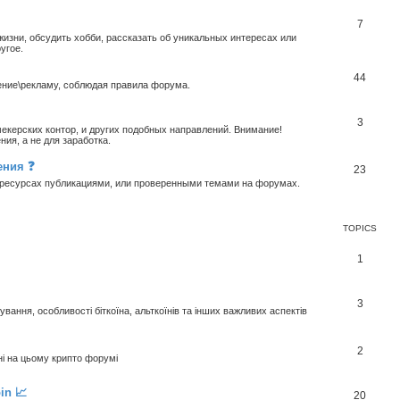
7
изни, обсудить хобби, рассказать об уникальных интересах или
угое.
44
ение\рекламу, соблюдая правила форума.
3
екерских контор, и других подобных направлений. Внимание!
ия, а не для заработка.
ения ❓
23
х ресурсах публикациями, или проверенными темами на форумах.
TOPICS
1
3
ання, особливості біткоїна, альткоїнів та інших важливих аспектів
2
ні на цьому крипто форумі
in 📈
20