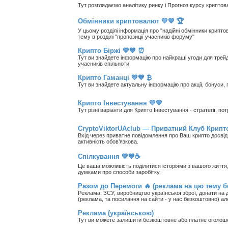
Тут розглядаємо аналітику ринку і Прогноз курсу криптов
Обмінники криптовалют 💛💙 🏆
У цьому розділі інформація про "надійні обмінники крипто
тему в розділі "пропозиції учасників форуму"
Крипто Біржі 💛💙 ⏰
Тут ви знайдете інформацію про найкращі угоди для трейд
учасників спільноти.
Крипто Гаманці 💛💙 ₿
Тут ви знайдете актуальну інформацію про акції, бонуси, 
Крипто Інвестування 💛💙
Тут різні варіанти для Крипто Інвестування - стратегії, п
CryptoViktorUAclub — Приватний Клуб Крипто
Вхід через приватне повідомлення про Ваш крипто досвід, 
активність обов’язкова.
Спілкування 💛💙☕
Це ваша можливість поділитися історіями з вашого життя, 
думками про способи заробітку.
Разом до Перемоги 🔥 (реклама на цю тему 
Реклама: ЗСУ, виробництво української зброї, донати на д
(реклама, та посилання на сайти - у нас безкоштовно) а
Реклама (українською)
Тут ви можете залишити безкоштовне або платне оголо