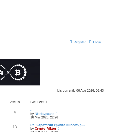
Register
Login
It is currently 06 Aug 2026, 05:43
POSTS
LAST POST
-
4
V
by
Nikolaypeace
i
16 Mar 2025, 22:26
e
w
Re: Стратегии крипто инвестир…
13
t
V
by
Crypto_Viktor
h
i