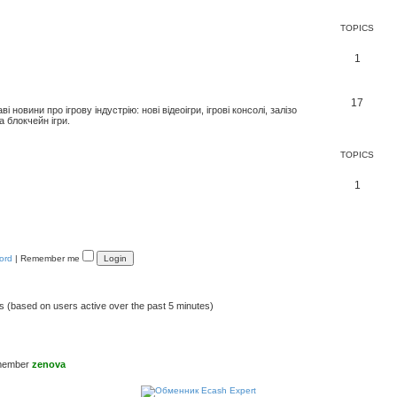
TOPICS
1
17
новини про ігрову індустрію: нові відеоігри, ігрові консолі, залізо
а блокчейн ігри.
TOPICS
1
ord
|
Remember me
ts (based on users active over the past 5 minutes)
 member
zenova