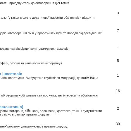
алют - приєднуйтесь до обговорення цієї теми!
3
валют", також можете додати свої варіанти обмінників - відкрити
7
ерів, обговорення змін у пропозиціях бірж та поради від досвідчених
1
подарунки від різних криптовалютних гаманців.
5
отрфелі, сезони та інша корисна інформація
 Інвесторів
1
або інвест ідею. Ви будете в клубі після модерації, де потім Ваша
16
обговорити хобі, розповісти про унікальні інтереси чи обмінятися
безкоштовно)
2
рони, ветерани, військові, волонтери, доставка, та інші супутні теми
ле звісно в рамках правил форуму.
30
шення\рекламу, дотримуючись правил форуму.