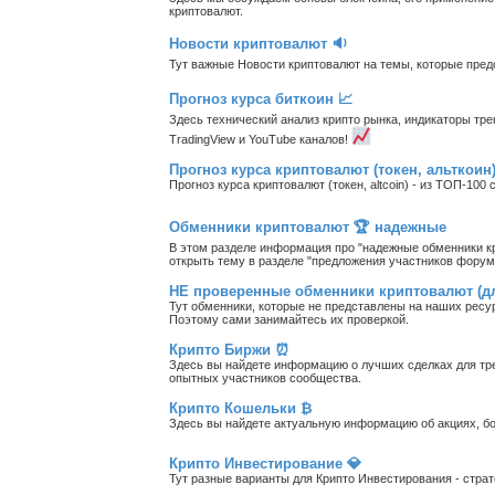
криптовалют.
Новости криптовалют 🔉
Тут важные Новости криптовалют на темы, которые пре
Прогноз курса биткоин 📈
Здесь технический анализ крипто рынка, индикаторы тре
TradingView и YouTube каналов!
Прогноз курса криптовалют (токен, альткоин
Прогноз курса криптовалют (токен, altcoin) - из ТОП-10
Обменники криптовалют 🏆 надежные
В этом разделе информация про "надежные обменники кр
открыть тему в разделе "предложения участников форум
НЕ проверенные обменники криптовалют (для
Тут обменники, которые не представлены на наших рес
Поэтому сами занимайтесь их проверкой.
Крипто Биржи ⏰
Здесь вы найдете информацию о лучших сделках для тре
опытных участников сообщества.
Крипто Кошельки ₿
Здесь вы найдете актуальную информацию об акциях, бо
Крипто Инвестирование 💎
Тут разные варианты для Крипто Инвестирования - стра