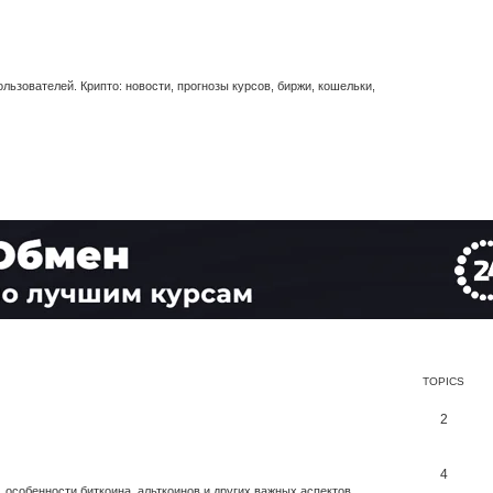
ьзователей. Крипто: новости, прогнозы курсов, биржи, кошельки,
TOPICS
2
4
 особенности биткоина, альткоинов и других важных аспектов