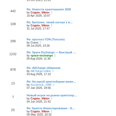
23 Oct 2025, 21:29
e
e
l
w
a
t
Re: Новости криптовалют 2026
442
t
h
V
by
Crypto_Viktor
e
e
i
10 Apr 2026, 10:07
s
l
e
t
a
w
Re: Биткоин: тихий сигнал к в…
109
p
t
t
V
by
Crypto_Viktor
o
e
h
i
31 Jul 2025, 17:47
s
s
e
e
t
t
l
w
p
a
t
Re: прогноз TON (Toncoin)
o
t
h
206
V
by
Guest
s
e
e
i
09 Jul 2025, 23:26
t
s
l
e
t
a
w
Re: Space Exchange — Быстрый …
p
t
1232
t
V
by
space-exchange
o
e
h
i
05 Aug 2026, 11:36
s
s
e
e
t
t
l
w
p
a
t
Re: AllCharge обменник
o
878
t
V
h
by
AllCharge.online
s
e
i
e
03 Aug 2026, 17:10
t
s
e
l
t
w
a
Re: На какой криптобирже можн…
p
13
t
t
V
by
Kovalchuk_1986
o
h
e
i
07 Jan 2025, 18:56
s
e
s
e
t
l
t
w
Новый игрок на рынке криптопр…
a
p
7
t
V
by
Crypto_Viktor
t
o
h
i
04 Jun 2026, 21:42
e
s
e
e
s
t
l
w
t
Re: Крипто Инвестирование - Н…
a
25
t
V
p
by
Crypto_Viktor
t
h
i
o
05 May 2025, 20:32
e