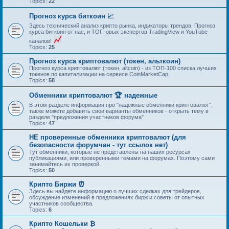
Topics:
22
Прогноз курса биткоин 📈
Здесь технический анализ крипто рынка, индикаторы трендов. Прогноз
курса биткоин от нас, и ТОП-овых экспертов TradingView и YouTube
каналов!
Topics:
25
Прогноз курса криптовалют (токен, альткоин)
Прогноз курса криптовалют (токен, altcoin) - из ТОП-100 списка лучших
токенов по капитализации на сервисе CoinMarketCap.
Topics:
58
Обменники криптовалют 🏆 надежные
В этом разделе информация про "надежные обменники криптовалют",
также можете добавить свои варианты обменников - открыть тему в
разделе "предложения участников форума"
Topics:
47
НЕ проверенные обменники криптовалют (для
безопасности форумчан - тут ссылок нет)
Тут обменники, которые не представлены на наших ресурсах
публикациями, или проверенными темами на форумах. Поэтому сами
занимайтесь их проверкой.
Topics:
50
Крипто Биржи ⏰
Здесь вы найдете информацию о лучших сделках для трейдеров,
обсуждение изменений в предложениях бирж и советы от опытных
участников сообщества.
Topics:
6
Крипто Кошельки ₿