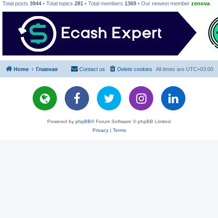
Total posts
3944
• Total topics
281
• Total members
1369
• Our newest member
zenova
Home
Главная
Contact us
Delete cookies
All times are
UTC+03:00
Powered by
phpBB
® Forum Software © phpBB Limited
Privacy
|
Terms