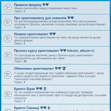
Правила форуму 💛💙
Уважно прочитайте перед створенням нової теми.
Topics:
1
Про криптовалюту для новачків 💛💙
Тут ми обговорюватимемо основи блокчейну, його застосування,
особливості біткоїна, альткоїнів та інших важливих аспектів криптовалют.
Topics:
3
Новини криптовалют 💛💙
Тут важливі Новини криптовалют на теми, які представлені на цьому
крипто форумі
Topics:
2
Прогноз курсу криптовалют 💛💙 bitcoin, altcoin 📈
Тут розглядаємо аналітику ринку і Прогноз курсу криптовалют -
приєднуйтесь до обговорення цієї теми!
Topics:
20
Обмінники криптовалют 💛💙 🏆
У цьому розділі інформація про "надійні обмінники криптовалют", також
можете додати свої варіанти обмінників - відкрити тему в розділі
"пропозиції учасників форуму"
Topics:
3
Крипто Біржі 💛💙 ⏰
Тут ви знайдете інформацію про найкращі угоди для трейдерів,
обговорення змін у пропозиціях бірж та поради від досвідчених учасників
спільноти.
Topics:
7
Крипто Гаманці 💛💙 ₿