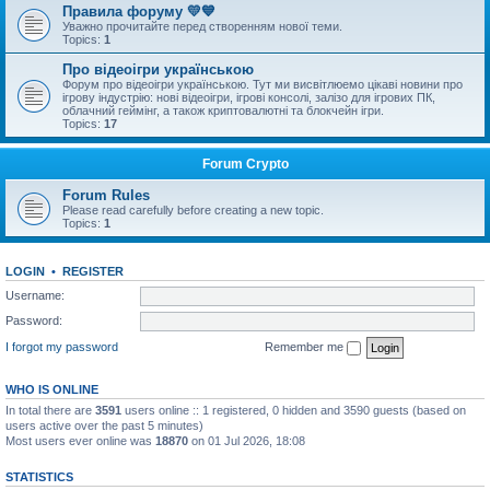
Правила форуму 💛💙
Уважно прочитайте перед створенням нової теми.
Topics:
1
Про відеоігри українською
Форум про відеоігри українською. Тут ми висвітлюемо цікаві новини про
ігрову індустрію: нові відеоігри, ігрові консолі, залізо для ігрових ПК,
облачний геймінг, а також криптовалютні та блокчейн ігри.
Topics:
17
Forum Crypto
Forum Rules
Please read carefully before creating a new topic.
Topics:
1
LOGIN
•
REGISTER
Username:
Password:
I forgot my password
Remember me
WHO IS ONLINE
In total there are
3591
users online :: 1 registered, 0 hidden and 3590 guests (based on
users active over the past 5 minutes)
Most users ever online was
18870
on 01 Jul 2026, 18:08
STATISTICS