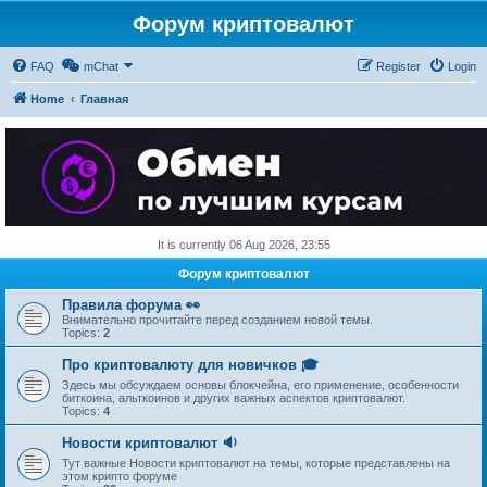
Форум криптовалют
FAQ
mChat
Register
Login
Home
Главная
It is currently 06 Aug 2026, 23:55
Форум криптовалют
Правила форума 👀
Внимательно прочитайте перед созданием новой темы.
Topics:
2
Про криптовалюту для новичков 🎓
Здесь мы обсуждаем основы блокчейна, его применение, особенности
биткоина, альткоинов и других важных аспектов криптовалют.
Topics:
4
Новости криптовалют 🔉
Тут важные Новости криптовалют на темы, которые представлены на
этом крипто форуме