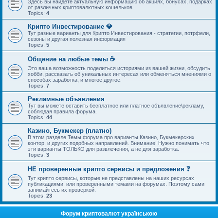
Здесь вы найдете актуальную информацию об акциях, бонусах, подарках
от различных криптовалютных кошельков.
Topics:
4
Крипто Инвестирование 💎
Тут разные варианты для Крипто Инвестирования - стратегии, потрфели,
сезоны и другая полезная информация
Topics:
5
Общение на любые темы ☕
Это ваша возможность поделиться историями из вашей жизни, обсудить
хобби, рассказать об уникальных интересах или обменяться мнениями о
способах заработка, и многое другое.
Topics:
7
Рекламные объявления
Тут вы можете оставить бесплатное или платное объявление\рекламу,
соблюдая правила форума.
Topics:
44
Казино, Букмекер (платно)
В этом разделе Темы форума про варианты Казино, Букмекерских
контор, и других подобных направлений. Внимание! Нужно понимать что
эти варианты ТОЛЬКО для развлечения, а не для заработка.
Topics:
3
НЕ проверенные крипто сервисы и предложения ❓
Тут крипто сервисы, которые не представлены на наших ресурсах
публикациями, или проверенными темами на форумах. Поэтому сами
занимайтесь их проверкой.
Topics:
23
Форум криптовалют українською