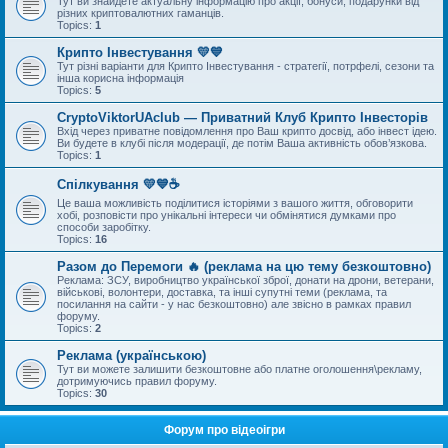
Тут ви знайдете актуальну інформацію про акції, бонуси, подарунки від
різних криптовалютних гаманців.
Topics:
1
Крипто Інвестування 💛💙
Тут різні варіанти для Крипто Інвестування - стратегії, потрфелі, сезони та
інша корисна інформація
Topics:
5
CryptoViktorUAclub — Приватний Клуб Крипто Інвесторів
Вхід через приватне повідомлення про Ваш крипто досвід, або інвест ідею.
Ви будете в клубі після модерації, де потім Ваша активність обов’язкова.
Topics:
1
Спілкування 💛💙☕
Це ваша можливість поділитися історіями з вашого життя, обговорити
хобі, розповісти про унікальні інтереси чи обмінятися думками про
способи заробітку.
Topics:
16
Разом до Перемоги 🔥 (реклама на цю тему безкоштовно)
Реклама: ЗСУ, виробництво української зброї, донати на дрони, ветерани,
військові, волонтери, доставка, та інші супутні теми (реклама, та
посилання на сайти - у нас безкоштовно) але звісно в рамках правил
форуму.
Topics:
2
Реклама (українською)
Тут ви можете залишити безкоштовне або платне оголошення\рекламу,
дотримуючись правил форуму.
Topics:
30
Форум про відеоігри