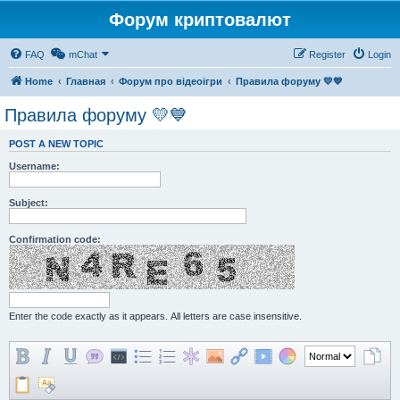
Форум криптовалют
FAQ
mChat
Register
Login
Home
Главная
Форум про відеоігри
Правила форуму 💛💙
Правила форуму 💛💙
POST A NEW TOPIC
Username:
Subject:
Confirmation code:
Enter the code exactly as it appears. All letters are case insensitive.