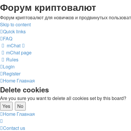
Форум криптовалют
Форум криптовалют для новичков и продвинутых пользовате
Skip to content
Quick links
FAQ
mChat
mChat page
Rules
Login
Register
Home
Главная
Delete cookies
Are you sure you want to delete all cookies set by this board?
Home
Главная
Contact us