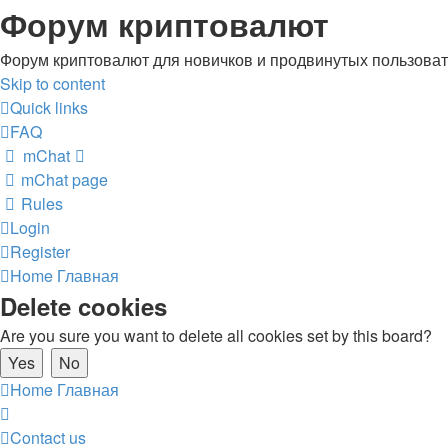
Форум криптовалют
Форум криптовалют для новичков и продвинутых пользовате
Skip to content
Quick links
FAQ
mChat
mChat page
Rules
Login
Register
Home
Главная
Delete cookies
Are you sure you want to delete all cookies set by this board?
Home
Главная
Contact us