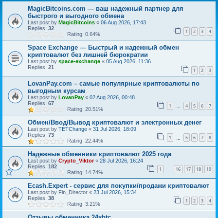
MagicBitcoins.com — ваш надежный партнер для
быстрого и выгодного обмена
Last post by
MagicBitcoins
«
06 Aug 2026, 17:43
Replies:
32
1
2
3
4
Rating: 0.64%
Space Exchange — Быстрый и надежный обмен
криптовалют без лишней бюрократии
Last post by
space-exchange
«
05 Aug 2026, 11:36
Replies:
21
1
2
3
LovanPay.com – самые популярные криптовалюты по
выгодным курсам
Last post by
LovanPay
«
02 Aug 2026, 00:48
Replies:
67
1
4
5
6
7
…
Rating: 20.51%
Обмен/Ввод/Вывод криптовалют и электронных денег
Last post by
TETChange
«
31 Jul 2026, 18:09
Replies:
73
1
5
6
7
8
…
Rating: 22.44%
Надежные обменники криптовалют 2025 года
Last post by
Crypto_Viktor
«
28 Jul 2026, 16:24
Replies:
182
1
16
17
18
19
…
Rating: 14.74%
Ecash.Expert - сервис для покупки/продажи криптовалют
Last post by
Fin_Director
«
23 Jul 2026, 15:34
Replies:
38
1
2
3
4
Rating: 3.21%
Отзывы обменника 24xbtc