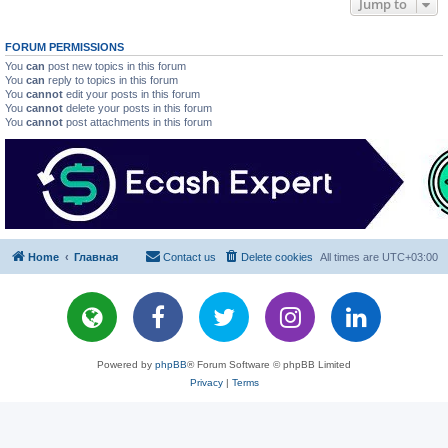
Jump to
FORUM PERMISSIONS
You
can
post new topics in this forum
You
can
reply to topics in this forum
You
cannot
edit your posts in this forum
You
cannot
delete your posts in this forum
You
cannot
post attachments in this forum
Home
Главная
Contact us
Delete cookies
All times are
UTC+03:00
Powered by
phpBB
® Forum Software © phpBB Limited
Privacy
|
Terms