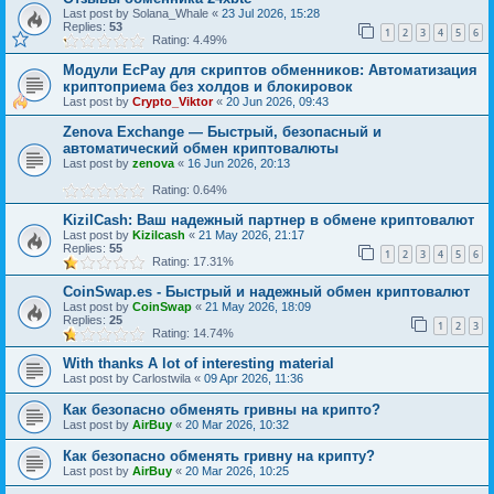
Last post by
Solana_Whale
«
23 Jul 2026, 15:28
Replies:
53
1
2
3
4
5
6
Rating: 4.49%
Модули EcPay для скриптов обменников: Автоматизация
криптоприема без холдов и блокировок
Last post by
Crypto_Viktor
«
20 Jun 2026, 09:43
Zenova Exchange — Быстрый, безопасный и
автоматический обмен криптовалюты
Last post by
zenova
«
16 Jun 2026, 20:13
Rating: 0.64%
KizilCash: Ваш надежный партнер в обмене криптовалют
Last post by
Kizilcash
«
21 May 2026, 21:17
Replies:
55
1
2
3
4
5
6
Rating: 17.31%
CoinSwap.es - Быстрый и надежный обмен криптовалют
Last post by
CoinSwap
«
21 May 2026, 18:09
Replies:
25
1
2
3
Rating: 14.74%
With thanks A lot of interesting material
Last post by
Carlostwila
«
09 Apr 2026, 11:36
Как безопасно обменять гривны на крипто?
Last post by
AirBuy
«
20 Mar 2026, 10:32
Как безопасно обменять гривну на крипту?
Last post by
AirBuy
«
20 Mar 2026, 10:25