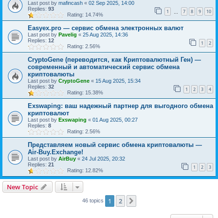
Last post by
mafincash
«
02 Sep 2025, 14:00
Replies:
93
1
7
8
9
10
…
Rating: 14.74%
Easyex.pro — сервис обмена электронных валют
Last post by
Pavelig
«
25 Aug 2025, 14:36
Replies:
12
1
2
Rating: 2.56%
CryptoGene (переводится, как Криптовалютный Ген) —
современный и автоматический сервис обмена
криптовалюты
Last post by
CryptoGene
«
15 Aug 2025, 15:34
Replies:
32
1
2
3
4
Rating: 15.38%
Exswaping: ваш надежный партнер для выгодного обмена
криптовалют
Last post by
Exswaping
«
01 Aug 2025, 00:27
Replies:
8
Rating: 2.56%
Представляем новый сервис обмена криптовалюты —
Air-Buy.Exchange!
Last post by
AirBuy
«
24 Jul 2025, 20:32
Replies:
21
1
2
3
Rating: 12.82%
New Topic
1
2
Next
46 topics