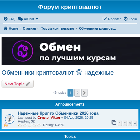
Форум криптовалют
FAQ
mChat
Register
Login
Home
Главная
Форум криптовалют
Обменники криптовалют 🏆 надежные
Обменники криптовалют 🏆 надежные
New Topic
1
2
Next
46 topics
Announcements
Надежные Крипто Обменники 2026 года
Last post by
Crypto_Viktor
«
04 Aug 2026, 20:25
Replies:
32
1
2
3
4
Rating: 4.49%
Topics