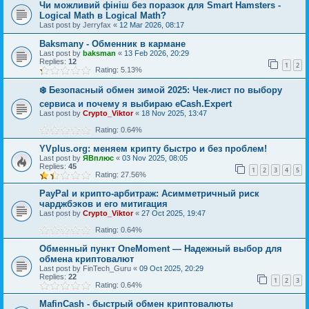
Чи можливий фініш без поразок для Smart Hamsters -
Logical Math в Logical Math?
Last post by
Jerryfax
«
12 Mar 2026, 08:17
Baksmany - Обменник в кармане
Last post by
baksman
«
13 Feb 2026, 20:29
Replies:
12
1
2
Rating: 5.13%
❄️ Безопасный обмен зимой 2025: Чек-лист по выбору
сервиса и почему я выбираю eCash.Expert
Last post by
Crypto_Viktor
«
18 Nov 2025, 13:47
Rating: 0.64%
YVplus.org: меняем крипту быстро и без проблем!
Last post by
ЯВплюс
«
03 Nov 2025, 08:05
Replies:
45
1
2
3
4
5
Rating: 27.56%
PayPal и крипто-арбитраж: Асимметричный риск
чарджбэков и его митигация
Last post by
Crypto_Viktor
«
27 Oct 2025, 19:47
Rating: 0.64%
Обменный пункт OneMoment — Надежный выбор для
обмена криптовалют
Last post by
FinTech_Guru
«
09 Oct 2025, 20:29
Replies:
22
1
2
3
Rating: 0.64%
MafinCash - быстрый обмен криптовалюты