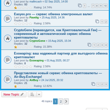
Last post by
mafincash
«
02 Sep 2025, 14:00
Replies:
93
1
7
8
9
10
…
Rating: 14.74%
Easyex.pro — сервис обмена электронных валют
Last post by
Pavelig
«
25 Aug 2025, 14:36
Replies:
12
1
2
Rating: 2.56%
CryptoGene (переводится, как Криптовалютный Ген) —
современный и автоматический сервис обмена
криптовалюты
Last post by
CryptoGene
«
15 Aug 2025, 15:34
Replies:
32
1
2
3
4
Rating: 15.38%
Exswaping: ваш надежный партнер для выгодного обмена
криптовалют
Last post by
Exswaping
«
01 Aug 2025, 00:27
Replies:
8
Rating: 2.56%
Представляем новый сервис обмена криптовалюты —
Air-Buy.Exchange!
Last post by
AirBuy
«
24 Jul 2025, 20:32
Replies:
21
1
2
3
Rating: 12.82%
New Topic
1
2
Next
46 topics