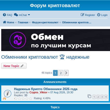
Форум криптовалют
FAQ
mChat
Register
Login
Home
Главная
Форум криптовалют
Обменники криптовалют 🏆 надежные
Обменники криптовалют 🏆 надежные
New Topic
1
2
Next
46 topics
Announcements
Надежные Крипто Обменники 2026 года
Last post by
Crypto_Viktor
«
07 Aug 2026, 19:30
Replies:
33
1
2
3
4
Rating: 4.49%
Topics