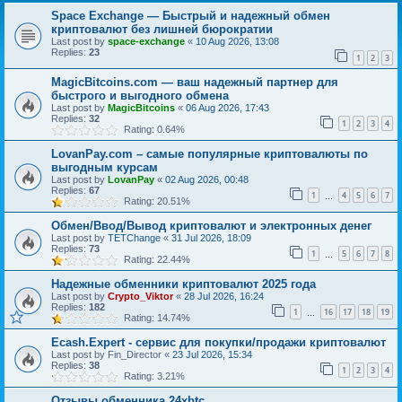
Space Exchange — Быстрый и надежный обмен
криптовалют без лишней бюрократии
Last post by
space-exchange
«
10 Aug 2026, 13:08
Replies:
23
1
2
3
MagicBitcoins.com — ваш надежный партнер для
быстрого и выгодного обмена
Last post by
MagicBitcoins
«
06 Aug 2026, 17:43
Replies:
32
1
2
3
4
Rating: 0.64%
LovanPay.com – самые популярные криптовалюты по
выгодным курсам
Last post by
LovanPay
«
02 Aug 2026, 00:48
Replies:
67
1
4
5
6
7
…
Rating: 20.51%
Обмен/Ввод/Вывод криптовалют и электронных денег
Last post by
TETChange
«
31 Jul 2026, 18:09
Replies:
73
1
5
6
7
8
…
Rating: 22.44%
Надежные обменники криптовалют 2025 года
Last post by
Crypto_Viktor
«
28 Jul 2026, 16:24
Replies:
182
1
16
17
18
19
…
Rating: 14.74%
Ecash.Expert - сервис для покупки/продажи криптовалют
Last post by
Fin_Director
«
23 Jul 2026, 15:34
Replies:
38
1
2
3
4
Rating: 3.21%
Отзывы обменника 24xbtc