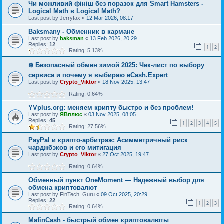
Чи можливий фініш без поразок для Smart Hamsters -
Logical Math в Logical Math?
Last post by
Jerryfax
«
12 Mar 2026, 08:17
Baksmany - Обменник в кармане
Last post by
baksman
«
13 Feb 2026, 20:29
Replies:
12
1
2
Rating: 5.13%
❄️ Безопасный обмен зимой 2025: Чек-лист по выбору
сервиса и почему я выбираю eCash.Expert
Last post by
Crypto_Viktor
«
18 Nov 2025, 13:47
Rating: 0.64%
YVplus.org: меняем крипту быстро и без проблем!
Last post by
ЯВплюс
«
03 Nov 2025, 08:05
Replies:
45
1
2
3
4
5
Rating: 27.56%
PayPal и крипто-арбитраж: Асимметричный риск
чарджбэков и его митигация
Last post by
Crypto_Viktor
«
27 Oct 2025, 19:47
Rating: 0.64%
Обменный пункт OneMoment — Надежный выбор для
обмена криптовалют
Last post by
FinTech_Guru
«
09 Oct 2025, 20:29
Replies:
22
1
2
3
Rating: 0.64%
MafinCash - быстрый обмен криптовалюты