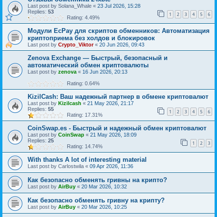
Last post by
Solana_Whale
«
23 Jul 2026, 15:28
Replies:
53
1
2
3
4
5
6
Rating: 4.49%
Модули EcPay для скриптов обменников: Автоматизация
криптоприема без холдов и блокировок
Last post by
Crypto_Viktor
«
20 Jun 2026, 09:43
Zenova Exchange — Быстрый, безопасный и
автоматический обмен криптовалюты
Last post by
zenova
«
16 Jun 2026, 20:13
Rating: 0.64%
KizilCash: Ваш надежный партнер в обмене криптовалют
Last post by
Kizilcash
«
21 May 2026, 21:17
Replies:
55
1
2
3
4
5
6
Rating: 17.31%
CoinSwap.es - Быстрый и надежный обмен криптовалют
Last post by
CoinSwap
«
21 May 2026, 18:09
Replies:
25
1
2
3
Rating: 14.74%
With thanks A lot of interesting material
Last post by
Carlostwila
«
09 Apr 2026, 11:36
Как безопасно обменять гривны на крипто?
Last post by
AirBuy
«
20 Mar 2026, 10:32
Как безопасно обменять гривну на крипту?
Last post by
AirBuy
«
20 Mar 2026, 10:25