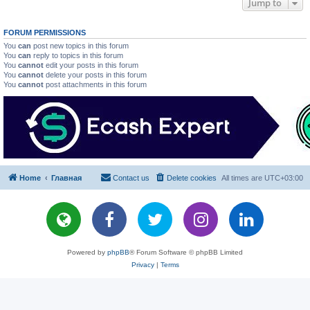
Jump to
FORUM PERMISSIONS
You
can
post new topics in this forum
You
can
reply to topics in this forum
You
cannot
edit your posts in this forum
You
cannot
delete your posts in this forum
You
cannot
post attachments in this forum
Home
Главная
Contact us
Delete cookies
All times are
UTC+03:00
Powered by
phpBB
® Forum Software © phpBB Limited
Privacy
|
Terms