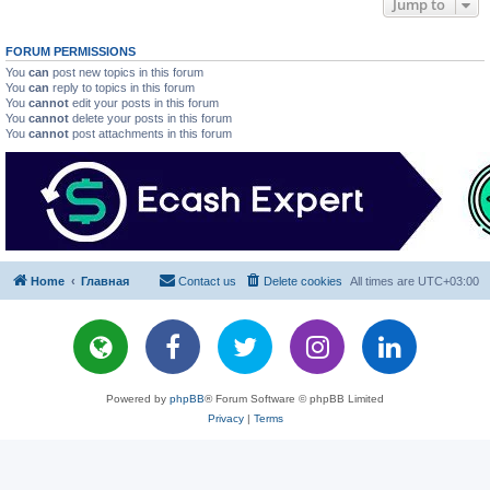
Jump to
FORUM PERMISSIONS
You
can
post new topics in this forum
You
can
reply to topics in this forum
You
cannot
edit your posts in this forum
You
cannot
delete your posts in this forum
You
cannot
post attachments in this forum
Home
Главная
Contact us
Delete cookies
All times are
UTC+03:00
Powered by
phpBB
® Forum Software © phpBB Limited
Privacy
|
Terms