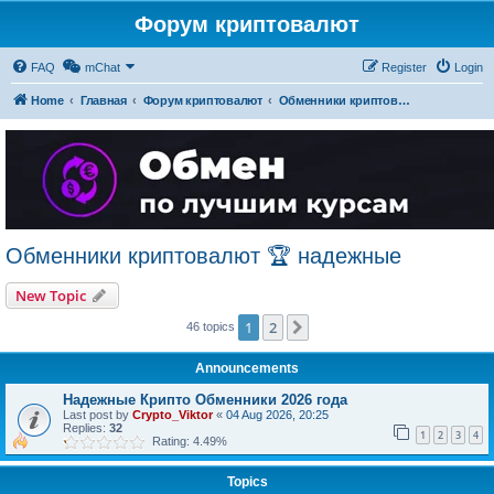
Форум криптовалют
FAQ
mChat
Register
Login
Home
Главная
Форум криптовалют
Обменники криптовалют 🏆 надежные
Обменники криптовалют 🏆 надежные
New Topic
1
2
Next
46 topics
Announcements
Надежные Крипто Обменники 2026 года
Last post by
Crypto_Viktor
«
04 Aug 2026, 20:25
Replies:
32
1
2
3
4
Rating: 4.49%
Topics