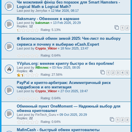
Чи можливий фініш без поразок для Smart Hamsters -
Logical Math в Logical Math?
Last post by
Jerryfax
«
12 Mar 2026, 08:17
Baksmany - Обменник в кармане
Last post by
baksman
«
13 Feb 2026, 20:29
Replies:
12
1
2
Rating: 5.13%
❄️ Безопасный обмен зимой 2025: Чек-лист по выбору
сервиса и почему я выбираю eCash.Expert
Last post by
Crypto_Viktor
«
18 Nov 2025, 13:47
Rating: 0.64%
YVplus.org: меняем крипту быстро и без проблем!
Last post by
ЯВплюс
«
03 Nov 2025, 08:05
Replies:
45
1
2
3
4
5
Rating: 27.56%
PayPal и крипто-арбитраж: Асимметричный риск
чарджбэков и его митигация
Last post by
Crypto_Viktor
«
27 Oct 2025, 19:47
Rating: 0.64%
Обменный пункт OneMoment — Надежный выбор для
обмена криптовалют
Last post by
FinTech_Guru
«
09 Oct 2025, 20:29
Replies:
22
1
2
3
Rating: 0.64%
MafinCash - быстрый обмен криптовалюты