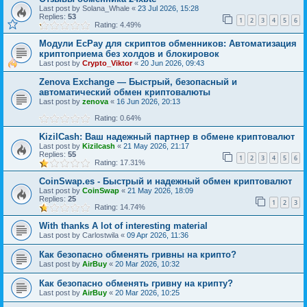
Last post by
Solana_Whale
«
23 Jul 2026, 15:28
Replies:
53
1
2
3
4
5
6
Rating: 4.49%
Модули EcPay для скриптов обменников: Автоматизация
криптоприема без холдов и блокировок
Last post by
Crypto_Viktor
«
20 Jun 2026, 09:43
Zenova Exchange — Быстрый, безопасный и
автоматический обмен криптовалюты
Last post by
zenova
«
16 Jun 2026, 20:13
Rating: 0.64%
KizilCash: Ваш надежный партнер в обмене криптовалют
Last post by
Kizilcash
«
21 May 2026, 21:17
Replies:
55
1
2
3
4
5
6
Rating: 17.31%
CoinSwap.es - Быстрый и надежный обмен криптовалют
Last post by
CoinSwap
«
21 May 2026, 18:09
Replies:
25
1
2
3
Rating: 14.74%
With thanks A lot of interesting material
Last post by
Carlostwila
«
09 Apr 2026, 11:36
Как безопасно обменять гривны на крипто?
Last post by
AirBuy
«
20 Mar 2026, 10:32
Как безопасно обменять гривну на крипту?
Last post by
AirBuy
«
20 Mar 2026, 10:25