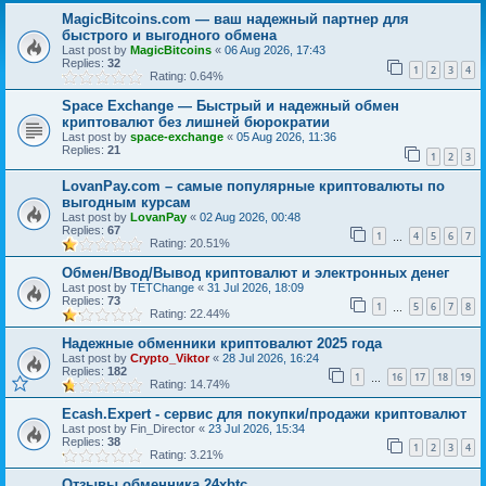
MagicBitcoins.com — ваш надежный партнер для
быстрого и выгодного обмена
Last post by
MagicBitcoins
«
06 Aug 2026, 17:43
Replies:
32
1
2
3
4
Rating: 0.64%
Space Exchange — Быстрый и надежный обмен
криптовалют без лишней бюрократии
Last post by
space-exchange
«
05 Aug 2026, 11:36
Replies:
21
1
2
3
LovanPay.com – самые популярные криптовалюты по
выгодным курсам
Last post by
LovanPay
«
02 Aug 2026, 00:48
Replies:
67
1
4
5
6
7
…
Rating: 20.51%
Обмен/Ввод/Вывод криптовалют и электронных денег
Last post by
TETChange
«
31 Jul 2026, 18:09
Replies:
73
1
5
6
7
8
…
Rating: 22.44%
Надежные обменники криптовалют 2025 года
Last post by
Crypto_Viktor
«
28 Jul 2026, 16:24
Replies:
182
1
16
17
18
19
…
Rating: 14.74%
Ecash.Expert - сервис для покупки/продажи криптовалют
Last post by
Fin_Director
«
23 Jul 2026, 15:34
Replies:
38
1
2
3
4
Rating: 3.21%
Отзывы обменника 24xbtc