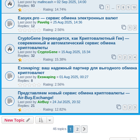
Last post by
mafincash
«
02 Sep 2025, 14:00
Replies:
93
1
7
8
9
10
…
Rating: 14.74%
Easyex.pro — сервис обмена электронных валют
Last post by
Pavelig
«
25 Aug 2025, 14:36
Replies:
12
1
2
Rating: 2.56%
CryptoGene (переводится, как Криптовалютный Ген) —
современный и автоматический сервис обмена
криптовалюты
Last post by
CryptoGene
«
15 Aug 2025, 15:34
Replies:
32
1
2
3
4
Rating: 15.38%
Exswaping: ваш надежный партнер для выгодного обмена
криптовалют
Last post by
Exswaping
«
01 Aug 2025, 00:27
Replies:
8
Rating: 2.56%
Представляем новый сервис обмена криптовалюты —
Air-Buy.Exchange!
Last post by
AirBuy
«
24 Jul 2025, 20:32
Replies:
21
1
2
3
Rating: 12.82%
New Topic
1
2
Next
46 topics