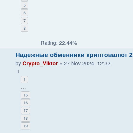
5
6
7
8
Rating: 22.44%
Надежные обменники криптовалют 2
by
Crypto_Viktor
»
27 Nov 2024, 12:32
1
…
15
16
17
18
19