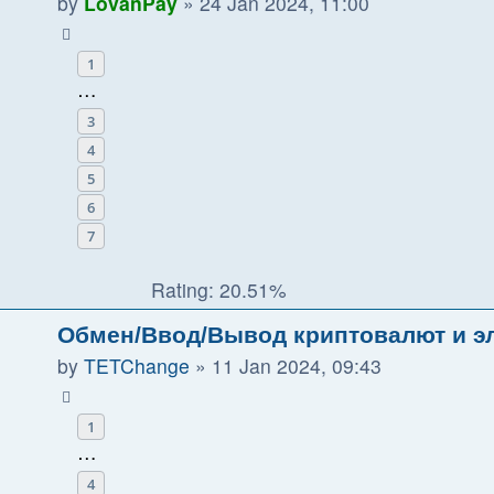
by
LovanPay
»
24 Jan 2024, 11:00
1
…
3
4
5
6
7
Rating: 20.51%
Обмен/Ввод/Вывод криптовалют и э
by
TETChange
»
11 Jan 2024, 09:43
1
…
4