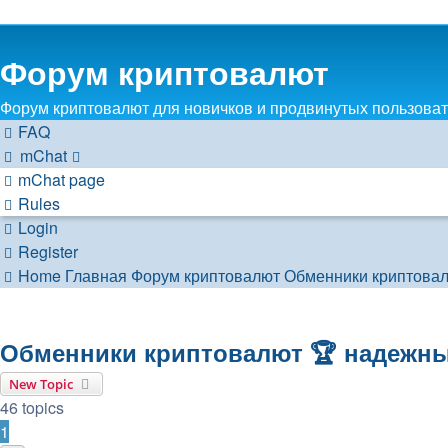
Форум криптовалют
Форум криптовалют для новичков и продвинутых пользовате
FAQ
mChat
mChat page
Rules
Login
Register
Home
Главная
Форум криптовалют
Обменники криптова
Обменники криптовалют 🏆 надежн
New Topic
46 topics
1