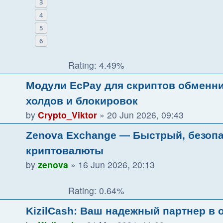
3
4
5
6
Rating: 4.49%
Модули EcPay для скриптов обменни
холдов и блокировок
by
Crypto_Viktor
»
20 Jun 2026, 09:43
Zenova Exchange — Быстрый, безоп
криптовалюты
by
zenova
»
16 Jun 2026, 20:13
Rating: 0.64%
KizilCash: Ваш надежный партнер в