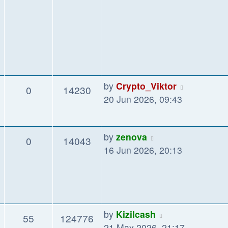
by
Crypto_Viktor
0
14230
20 Jun 2026, 09:43
by
zenova
0
14043
16 Jun 2026, 20:13
by
Kizilcash
55
124776
21 May 2026, 21:17