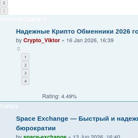
2
Next
ANNOUNCEMENTS
Надежные Крипто Обменники 2026 г
by
Crypto_Viktor
»
16 Jan 2026, 16:39
1
2
3
4
Rating: 4.49%
TOPICS
Space Exchange — Быстрый и надеж
бюрократии
by
space-exchange
»
13 Jun 2026, 16:40