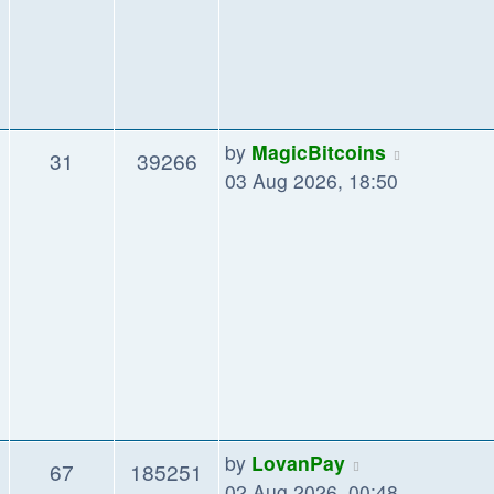
by
MagicBitcoins
31
39266
03 Aug 2026, 18:50
by
LovanPay
67
185251
02 Aug 2026, 00:48