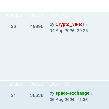
REPLIES
VIEWS
LAST POST
by
Crypto_Viktor
32
46695
04 Aug 2026, 20:25
REPLIES
VIEWS
LAST POST
by
space-exchange
21
38638
05 Aug 2026, 11:36