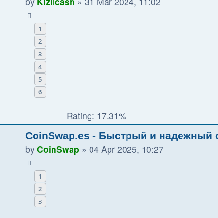
by
Kizilcash
»
31 Mar 2024, 11:02
1
2
3
4
5
6
Rating: 17.31%
CoinSwap.es - Быстрый и надежный
by
CoinSwap
»
04 Apr 2025, 10:27
1
2
3