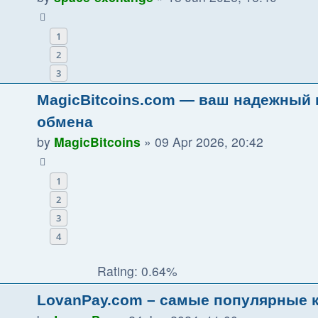
1
2
3
MagicBitcoins.com — ваш надежный 
обмена
by
MagicBitcoins
»
09 Apr 2026, 20:42
1
2
3
4
Rating: 0.64%
LovanPay.com – самые популярные 