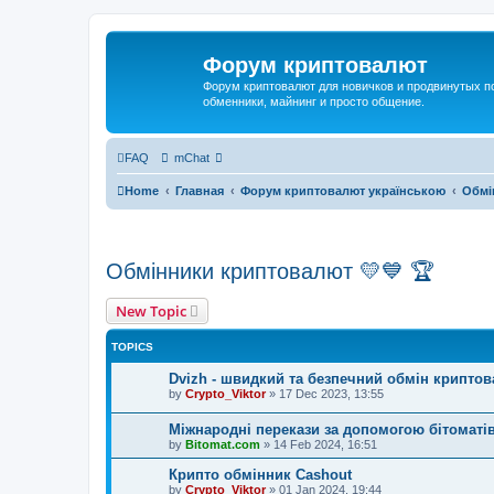
Форум криптовалют
Форум криптовалют для новичков и продвинутых пол
обменники, майнинг и просто общение.
FAQ
mChat
Home
Главная
Форум криптовалют українською
Обмі
Обмінники криптовалют 💛💙 🏆
New Topic
TOPICS
Dvizh - швидкий та безпечний обмін крипто
by
Crypto_Viktor
»
17 Dec 2023, 13:55
Міжнародні перекази за допомогою бітоматі
by
Bitomat.com
»
14 Feb 2024, 16:51
Крипто обмінник Cashout
by
Crypto_Viktor
»
01 Jan 2024, 19:44