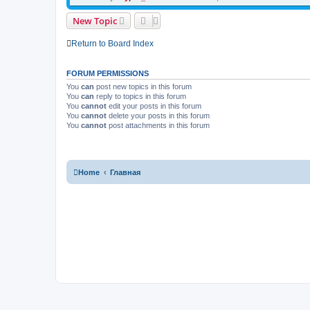
New Topic
Return to Board Index
FORUM PERMISSIONS
You
can
post new topics in this forum
You
can
reply to topics in this forum
You
cannot
edit your posts in this forum
You
cannot
delete your posts in this forum
You
cannot
post attachments in this forum
Home
Главная