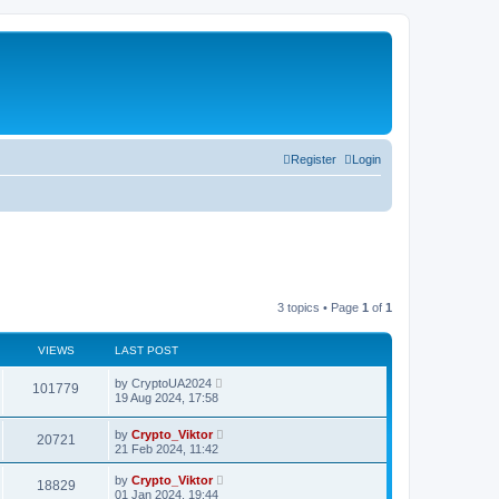
Register
Login
3 topics • Page
1
of
1
VIEWS
LAST POST
by
CryptoUA2024
101779
19 Aug 2024, 17:58
by
Crypto_Viktor
20721
21 Feb 2024, 11:42
by
Crypto_Viktor
18829
01 Jan 2024, 19:44