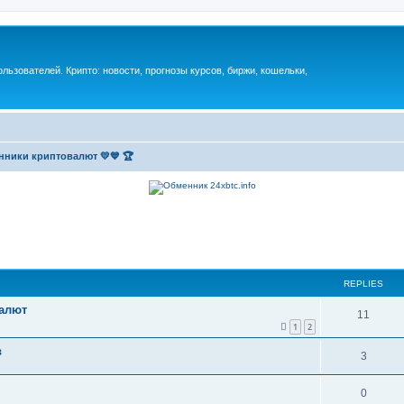
ьзователей. Крипто: новости, прогнозы курсов, биржи, кошельки,
нники криптовалют 💛💙 🏆
REPLIES
валют
11
1
2
в
3
0