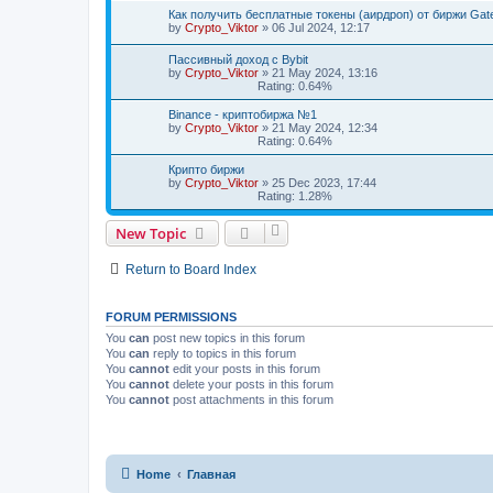
Как получить бесплатные токены (аирдроп) от биржи Gat
by
Crypto_Viktor
»
06 Jul 2024, 12:17
Пассивный доход с Bybit
by
Crypto_Viktor
»
21 May 2024, 13:16
Rating: 0.64%
Binance - криптобиржа №1
by
Crypto_Viktor
»
21 May 2024, 12:34
Rating: 0.64%
Крипто биржи
by
Crypto_Viktor
»
25 Dec 2023, 17:44
Rating: 1.28%
New Topic
Return to Board Index
FORUM PERMISSIONS
You
can
post new topics in this forum
You
can
reply to topics in this forum
You
cannot
edit your posts in this forum
You
cannot
delete your posts in this forum
You
cannot
post attachments in this forum
Home
Главная