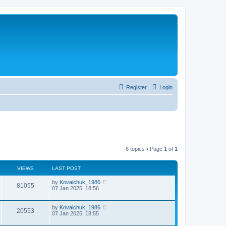
Register
Login
6 topics • Page
1
of
1
VIEWS
LAST POST
by
Kovalchuk_1986
81055
07 Jan 2025, 18:56
by
Kovalchuk_1986
20553
07 Jan 2025, 18:55