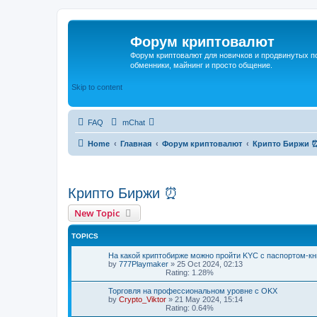
Форум криптовалют
Форум криптовалют для новичков и продвинутых пол
обменники, майнинг и просто общение.
Skip to content
FAQ
mChat
Home
Главная
Форум криптовалют
Крипто Биржи 
Крипто Биржи ⏰
New Topic
TOPICS
На какой криптобирже можно пройти KYC с паспортом-к
by
777Playmaker
»
25 Oct 2024, 02:13
Rating: 1.28%
Торговля на профессиональном уровне с OKX
by
Crypto_Viktor
»
21 May 2024, 15:14
Rating: 0.64%