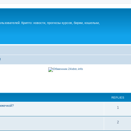
ьзователей. Крипто: новости, прогнозы курсов, биржи, кошельки,
⏰
REPLIES
нижечкой?
1
2