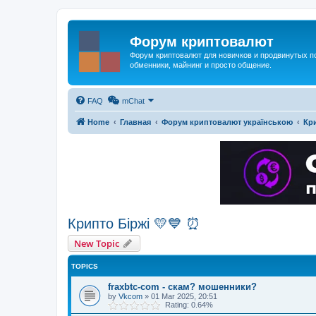
Форум криптовалют
Форум криптовалют для новичков и продвинутых пол
обменники, майнинг и просто общение.
FAQ
mChat
Home
Главная
Форум криптовалют українською
Кри
Крипто Біржі 💛💙 ⏰
New Topic
TOPICS
fraxbtc-com - скам? мошенники?
by
Vkcom
»
01 Mar 2025, 20:51
Rating: 0.64%