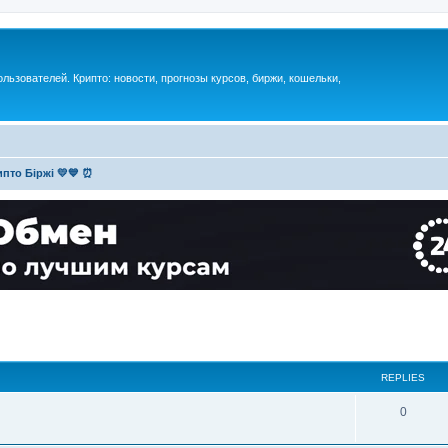
ьзователей. Крипто: новости, прогнозы курсов, биржи, кошельки,
пто Біржі 💛💙 ⏰
REPLIES
0