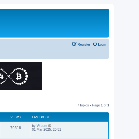
Register
Login
7 topics • Page
1
of
1
VIEWS
LAST POST
by
Vkcom
79318
01 Mar 2025, 20:51