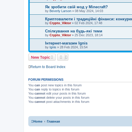
Як зробити свій мод у Minecraft?
by
Beverly Larson
»
08 May 2024, 14:03
Криптовалюти і традиційні фінанси: конкуре
by
Crypto_Viktor
»
02 Feb 2024, 17:48
Спілкування на будь-які теми
by
Crypto_Viktor
»
25 Dec 2023, 18:14
Інтернет-магазин Ignis
by
Ignis
»
28 Feb 2024, 15:54
New Topic
Return to Board Index
FORUM PERMISSIONS
You
can
post new topics in this forum
You
can
reply to topics in this forum
You
cannot
edit your posts in this forum
You
cannot
delete your posts in this forum
You
cannot
post attachments in this forum
Home
Главная