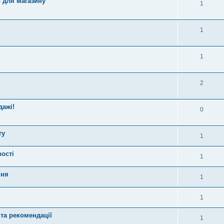
 для магазину
1
1
1
2
дажі!
0
гу
1
вості
1
ння
1
1
та рекомендації
1