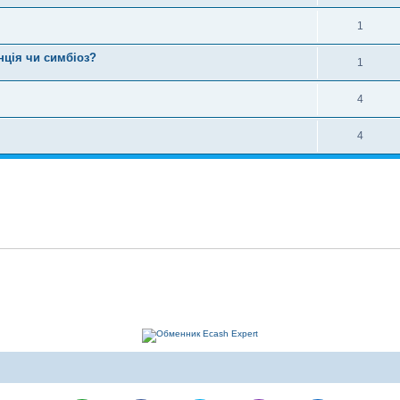
1
нція чи симбіоз?
1
4
4