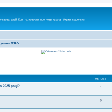
ьзователей. Крипто: новости, прогнозы курсов, биржи, кошельки,
кування 💛💙☕
REPLIES
в 2025 році?
1
0