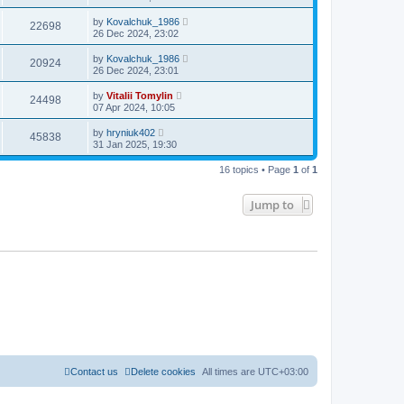
by
Kovalchuk_1986
22698
26 Dec 2024, 23:02
by
Kovalchuk_1986
20924
26 Dec 2024, 23:01
by
Vitalii Tomylin
24498
07 Apr 2024, 10:05
by
hryniuk402
45838
31 Jan 2025, 19:30
16 topics • Page
1
of
1
Jump to
Contact us
Delete cookies
All times are
UTC+03:00