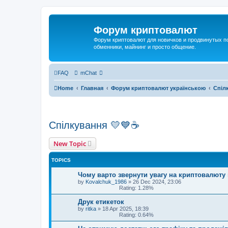
Форум криптовалют
Форум криптовалют для новичков и продвинутых пол
обменники, майнинг и просто общение.
FAQ
mChat
Home
Главная
Форум криптовалют українською
Спіл
Спілкування 💛💙☕
New Topic
TOPICS
Чому варто звернути увагу на криптовалюту 
by
Kovalchuk_1986
»
26 Dec 2024, 23:06
Rating: 1.28%
Друк етикеток
by
ritka
»
18 Apr 2025, 18:39
Rating: 0.64%