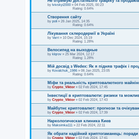
Не отримую достатнього трафіку та продажів
by
lvivskyi2000
»
04 Feb 2025, 00:23
Rating: 0.64%
Створення сайту
by
poli
»
26 Jan 2025, 14:35
Rating: 0.64%
Лікування склеродермії в Україні
by
Varri
»
10 Dec 2024, 15:19
Rating: 1.28%
Велосипед на выходные
by
klqrov
»
25 Mar 2024, 12:17
Rating: 1.28%
Мій досвід з Wedex: Як я підняв трафік і про
by
Kovalchuk_1986
»
06 Jan 2025, 23:05
Rating: 0.64%
Міфи та реальність криптовалютного майнін
by
Crypto_Viktor
»
02 Feb 2024, 17:45
Інвестиції в криптовалюти: ризики та можли
by
Crypto_Viktor
»
02 Feb 2024, 17:43
Майбутнє криптовалют: прогнози та очікува
by
Crypto_Viktor
»
02 Feb 2024, 17:39
Наркологическая клиника Киев
by
Maksimka111
»
22 Feb 2024, 22:11
Як обрати надійний криптогаманець: поради 
by
Crypto_Viktor
»
02 Feb 2024, 17:41