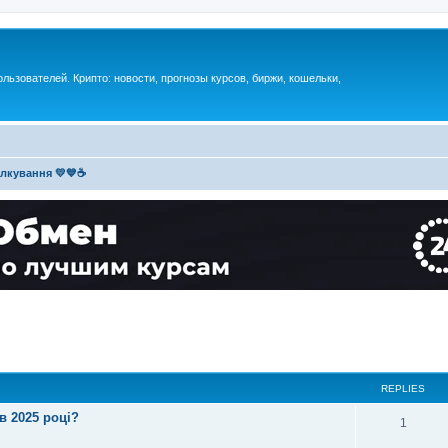
ьзователей. Крипто: новости, прогнозы курсов, биржи, кошельки,
ілкування 💛💙☕
REPLIES
в 2025 році?
1