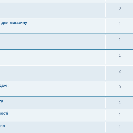
0
 для магазину
1
1
1
2
дажі!
0
гу
1
вості
1
ння
1