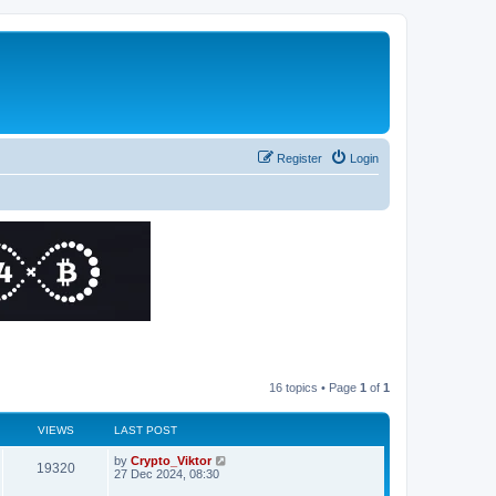
Register
Login
16 topics • Page
1
of
1
VIEWS
LAST POST
by
Crypto_Viktor
19320
27 Dec 2024, 08:30