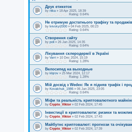
Друк етикеток
by
ritka
»
18 Apr 2025, 18:39
Rating: 0.64%
Не отримую достатнього трафіку та продажів
by
lvivskyi2000
»
04 Feb 2025, 00:23
Rating: 0.64%
Створення сайту
by
poli
»
26 Jan 2025, 14:35
Rating: 0.64%
Лікування склеродермії в Україні
by
Varri
»
10 Dec 2024, 15:19
Rating: 1.28%
Велосипед на выходные
by
klqrov
»
25 Mar 2024, 12:17
Rating: 1.28%
Мій досвід з Wedex: Як я підняв трафік і про
by
Kovalchuk_1986
»
06 Jan 2025, 23:05
Rating: 0.64%
Міфи та реальність криптовалютного майнін
by
Crypto_Viktor
»
02 Feb 2024, 17:45
Інвестиції в криптовалюти: ризики та можли
by
Crypto_Viktor
»
02 Feb 2024, 17:43
Майбутнє криптовалют: прогнози та очікува
by
Crypto_Viktor
»
02 Feb 2024, 17:39