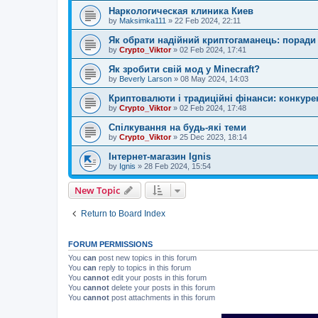
Наркологическая клиника Киев
by
Maksimka111
»
22 Feb 2024, 22:11
Як обрати надійний криптогаманець: поради 
by
Crypto_Viktor
»
02 Feb 2024, 17:41
Як зробити свій мод у Minecraft?
by
Beverly Larson
»
08 May 2024, 14:03
Криптовалюти і традиційні фінанси: конкуре
by
Crypto_Viktor
»
02 Feb 2024, 17:48
Спілкування на будь-які теми
by
Crypto_Viktor
»
25 Dec 2023, 18:14
Інтернет-магазин Ignis
by
Ignis
»
28 Feb 2024, 15:54
New Topic
Return to Board Index
FORUM PERMISSIONS
You
can
post new topics in this forum
You
can
reply to topics in this forum
You
cannot
edit your posts in this forum
You
cannot
delete your posts in this forum
You
cannot
post attachments in this forum