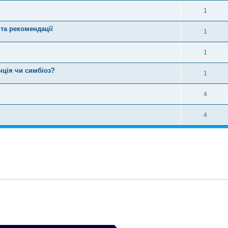
1
та рекомендації
1
1
нція чи симбіоз?
1
4
4