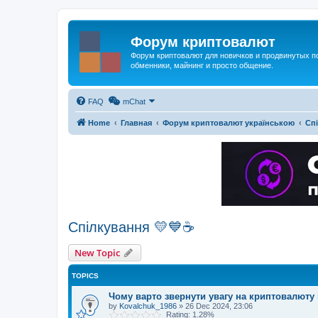
Форум криптовалют
Форум криптовалют для новичков и продвинутых пол
обменники, майнинг и просто общение.
FAQ
mChat
Home
Главная
Форум криптовалют українською
Сп
Спілкування 💛💙☕
New Topic
TOPICS
Чому варто звернути увагу на криптовалюту 
by
Kovalchuk_1986
»
26 Dec 2024, 23:06
Rating: 1.28%