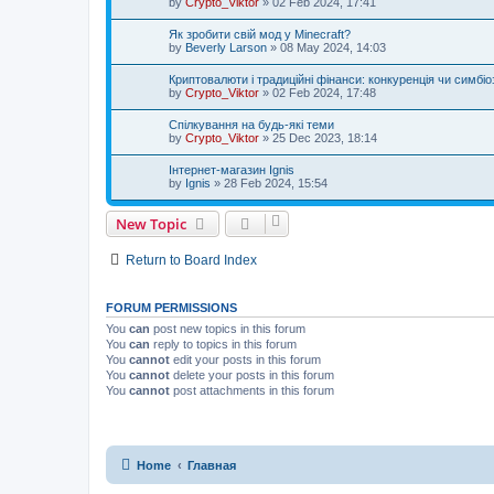
by
Crypto_Viktor
»
02 Feb 2024, 17:41
Як зробити свій мод у Minecraft?
by
Beverly Larson
»
08 May 2024, 14:03
Криптовалюти і традиційні фінанси: конкуренція чи симбіо
by
Crypto_Viktor
»
02 Feb 2024, 17:48
Спілкування на будь-які теми
by
Crypto_Viktor
»
25 Dec 2023, 18:14
Інтернет-магазин Ignis
by
Ignis
»
28 Feb 2024, 15:54
New Topic
Return to Board Index
FORUM PERMISSIONS
You
can
post new topics in this forum
You
can
reply to topics in this forum
You
cannot
edit your posts in this forum
You
cannot
delete your posts in this forum
You
cannot
post attachments in this forum
Home
Главная