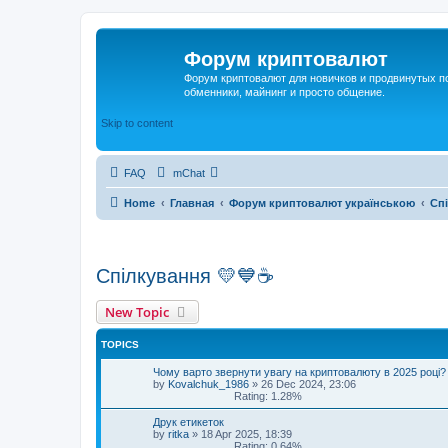
Форум криптовалют
Форум криптовалют для новичков и продвинутых пол
обменники, майнинг и просто общение.
Skip to content
FAQ
mChat
Home
Главная
Форум криптовалют українською
Сп
Спілкування 💛💙☕
New Topic
TOPICS
Чому варто звернути увагу на криптовалюту в 2025 році?
by
Kovalchuk_1986
»
26 Dec 2024, 23:06
Rating: 1.28%
Друк етикеток
by
ritka
»
18 Apr 2025, 18:39
Rating: 0.64%