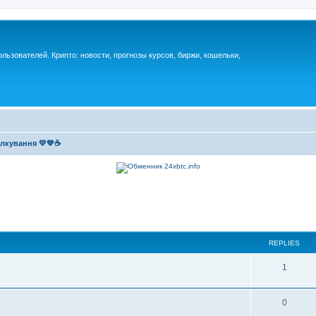
ьзователей. Крипто: новости, прогнозы курсов, биржи, кошельки,
ілкування 💛💙☕
REPLIES
1
0