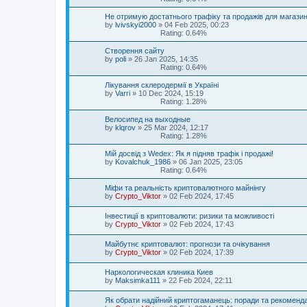
Не отримую достатнього трафіку та продажів для магази
by
lvivskyi2000
»
04 Feb 2025, 00:23
Rating: 0.64%
Створення сайту
by
poli
»
26 Jan 2025, 14:35
Rating: 0.64%
Лікування склеродермії в Україні
by
Varri
»
10 Dec 2024, 15:19
Rating: 1.28%
Велосипед на выходные
by
klqrov
»
25 Mar 2024, 12:17
Rating: 1.28%
Мій досвід з Wedex: Як я підняв трафік і продажі!
by
Kovalchuk_1986
»
06 Jan 2025, 23:05
Rating: 0.64%
Міфи та реальність криптовалютного майнінгу
by
Crypto_Viktor
»
02 Feb 2024, 17:45
Інвестиції в криптовалюти: ризики та можливості
by
Crypto_Viktor
»
02 Feb 2024, 17:43
Майбутнє криптовалют: прогнози та очікування
by
Crypto_Viktor
»
02 Feb 2024, 17:39
Наркологическая клиника Киев
by
Maksimka111
»
22 Feb 2024, 22:11
Як обрати надійний криптогаманець: поради та рекоменда