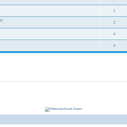
1
з?
1
4
4