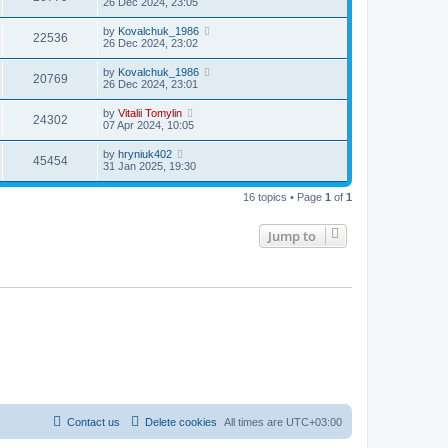
26 Dec 2024, 23:05
by
Kovalchuk_1986
22536
26 Dec 2024, 23:02
by
Kovalchuk_1986
20769
26 Dec 2024, 23:01
by
Vitalii Tomylin
24302
07 Apr 2024, 10:05
by
hryniuk402
45454
31 Jan 2025, 19:30
16 topics • Page
1
of
1
Jump to
Contact us
Delete cookies
All times are
UTC+03:00