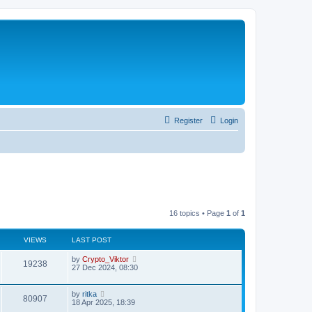
Register
Login
16 topics • Page
1
of
1
VIEWS
LAST POST
by
Crypto_Viktor
19238
27 Dec 2024, 08:30
by
ritka
80907
18 Apr 2025, 18:39