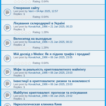
Rating: 0.64%
Створення сайту
Last post by
Varri
«
04 Apr 2025, 12:57
Replies:
1
Rating: 0.64%
Лікування склеродермії в Україні
Last post by
Kovalchuk_1986
«
21 Jan 2025, 00:23
Replies:
1
Rating: 1.28%
Велосипед на выходные
Last post by
Kovalchuk_1986
«
21 Jan 2025, 00:22
Replies:
2
Rating: 1.28%
Мій досвід з Wedex: Як я підняв трафік і продажі!
Last post by
Kovalchuk_1986
«
06 Jan 2025, 23:05
Rating: 0.64%
Міфи та реальність криптовалютного майнінгу
Last post by
Kovalchuk_1986
«
06 Jan 2025, 23:03
Replies:
1
Інвестиції в криптовалюти: ризики та можливості
Last post by
Kovalchuk_1986
«
06 Jan 2025, 23:03
Replies:
1
Майбутнє криптовалют: прогнози та очікування
Last post by
Kovalchuk_1986
«
06 Jan 2025, 23:02
Replies:
1
Наркологическая клиника Киев