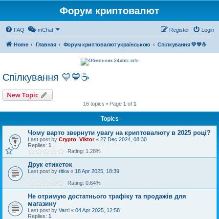
Форум криптовалют
FAQ
mChat
Register
Login
Home
Главная
Форум криптовалют українською
Спілкування 💛💙☕
Спілкування 💛💙☕
New Topic
16 topics • Page
1
of
1
Topics
Чому варто звернути увагу на криптовалюту в 2025 році?
Last post by
Crypto_Viktor
«
27 Dec 2024, 08:30
Replies:
1
Rating: 1.28%
Друк етикеток
Last post by
ritka
«
18 Apr 2025, 18:39
Rating: 0.64%
Не отримую достатнього трафіку та продажів для
магазину
Last post by
Varri
«
04 Apr 2025, 12:58
Replies:
1