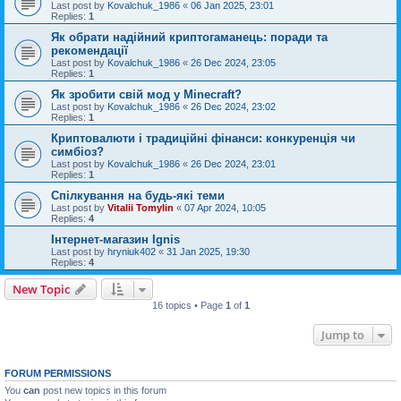
Last post by
Kovalchuk_1986
«
06 Jan 2025, 23:01
Replies:
1
Як обрати надійний криптогаманець: поради та
рекомендації
Last post by
Kovalchuk_1986
«
26 Dec 2024, 23:05
Replies:
1
Як зробити свій мод у Minecraft?
Last post by
Kovalchuk_1986
«
26 Dec 2024, 23:02
Replies:
1
Криптовалюти і традиційні фінанси: конкуренція чи
симбіоз?
Last post by
Kovalchuk_1986
«
26 Dec 2024, 23:01
Replies:
1
Спілкування на будь-які теми
Last post by
Vitalii Tomylin
«
07 Apr 2024, 10:05
Replies:
4
Інтернет-магазин Ignis
Last post by
hryniuk402
«
31 Jan 2025, 19:30
Replies:
4
New Topic
16 topics • Page
1
of
1
Jump to
FORUM PERMISSIONS
You
can
post new topics in this forum