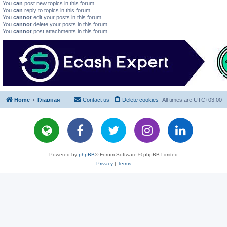
You
can
post new topics in this forum
You
can
reply to topics in this forum
You
cannot
edit your posts in this forum
You
cannot
delete your posts in this forum
You
cannot
post attachments in this forum
Home
Главная
Contact us
Delete cookies
All times are
UTC+03:00
Powered by
phpBB
® Forum Software © phpBB Limited
Privacy
|
Terms