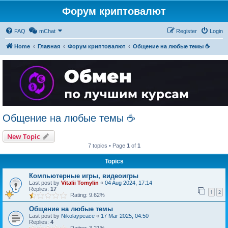
Форум криптовалют
FAQ
mChat
Register
Login
Home
Главная
Форум криптовалют
Общение на любые темы ☕
Общение на любые темы ☕
New Topic
7 topics • Page
1
of
1
Topics
Компьютерные игры, видеоигры
Last post by
Vitalii Tomylin
«
04 Aug 2024, 17:14
Replies:
17
1
2
Rating: 9.62%
Общение на любые темы
Last post by
Nikolaypeace
«
17 Mar 2025, 04:50
Replies:
4