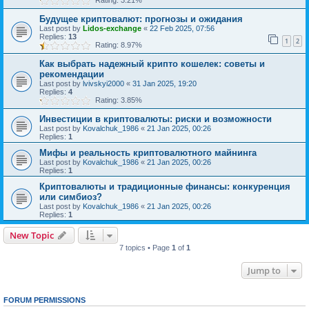
Rating: 3.21%
Будущее криптовалют: прогнозы и ожидания
Last post by
Lidos-exchange
«
22 Feb 2025, 07:56
Replies:
13
1
2
Rating: 8.97%
Как выбрать надежный крипто кошелек: советы и
рекомендации
Last post by
lvivskyi2000
«
31 Jan 2025, 19:20
Replies:
4
Rating: 3.85%
Инвестиции в криптовалюты: риски и возможности
Last post by
Kovalchuk_1986
«
21 Jan 2025, 00:26
Replies:
1
Мифы и реальность криптовалютного майнинга
Last post by
Kovalchuk_1986
«
21 Jan 2025, 00:26
Replies:
1
Криптовалюты и традиционные финансы: конкуренция
или симбиоз?
Last post by
Kovalchuk_1986
«
21 Jan 2025, 00:26
Replies:
1
New Topic
7 topics • Page
1
of
1
Jump to
FORUM PERMISSIONS