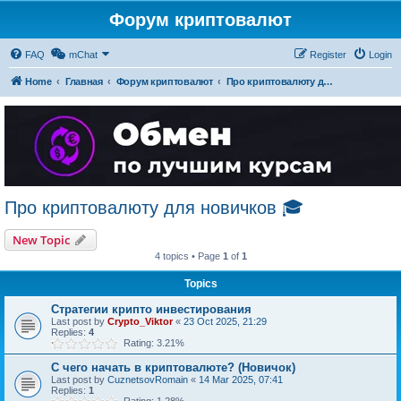
Форум криптовалют
FAQ
mChat
Register
Login
Home
Главная
Форум криптовалют
Про криптовалюту для новичков 🎓
Про криптовалюту для новичков 🎓
New Topic
4 topics • Page
1
of
1
Topics
Стратегии крипто инвестирования
Last post by
Crypto_Viktor
«
23 Oct 2025, 21:29
Replies:
4
Rating: 3.21%
С чего начать в криптовалюте? (Новичок)
Last post by
CuznetsovRomain
«
14 Mar 2025, 07:41
Replies:
1