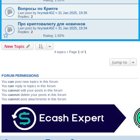
Rating: 1.28%
Вопросы по Крипте
Last post by
hryniuk402
«
31 Jan 2025, 19:35
Replies:
2
Про криптовалюту для новичков
Last post by
hryniuk402
«
31 Jan 2025, 19:34
Replies:
2
Rating: 1.92%
New Topic
4 topics • Page
1
of
1
Jump to
FORUM PERMISSIONS
You
can
post new topics in this forum
You
can
reply to topics in this forum
You
cannot
edit your posts in this forum
You
cannot
delete your posts in this forum
You
cannot
post attachments in this forum