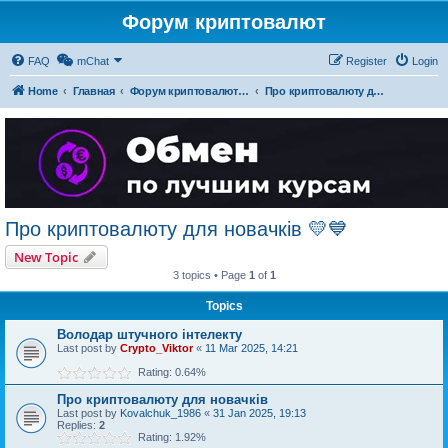
Форум криптовалют
FAQ
mChat
Register
Login
Home
Главная
Форум криптовалют українською
Про криптовалюту для новачків 💛💙
Про криптовалюту для новачків 💛💙
New Topic
3 topics • Page
1
of
1
Topics
Володар штучного інтелекту
Last post by
Crypto_Viktor
«
11 Mar 2025, 14:21
Rating: 0.64%
Про криптовалюту для новачків
Last post by
Kovalchuk_1986
«
31 Jan 2025, 19:13
Replies:
2
Rating: 1.92%