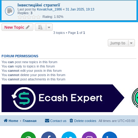
Інвестиційні стратегії
Last post by
Kovalchuk_1986
«
31 Jan 2025, 19:13
Replies:
3
Rating: 1.92%
New Topic
3 topics • Page
1
of
1
Jump to
FORUM PERMISSIONS
You
can
post new topics in this forum
You
can
reply to topics in this forum
You
cannot
edit your posts in this forum
You
cannot
delete your posts in this forum
You
cannot
post attachments in this forum
Home
Главная
Contact us
Delete cookies
All times are
UTC+03:00