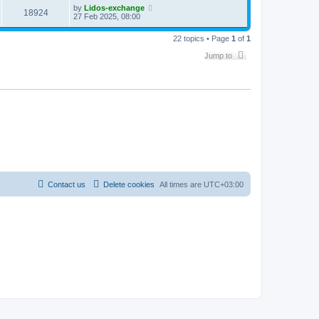
by
Lidos-exchange
18924
27 Feb 2025, 08:00
22 topics • Page
1
of
1
Jump to
Contact us
Delete cookies
All times are
UTC+03:00