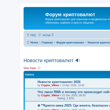
Форум криптовалют
Форум криптовалют для новичков и продвинутых пол
обменники, майнинг и просто общение.
FAQ
mChat
Home
Главная
Форум криптовалют
Новости крипто
Новости криптовалют 🔉
New Topic
TOPICS
Новости криптовалют 2026
by
Crypto_Viktor
»
10 Apr 2026, 10:02
Что такое RWA и почему это происходит сей
by
Crypto_Viktor
»
21 Dec 2025, 06:43
Rating: 1.92%
❄️ **Крипто-зима 2025: Где менять безопасно
by
Crypto_Viktor
»
18 Nov 2025, 15:09