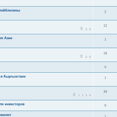
стейблкоины
2
12
1
2
ля Азии
1
18
1
2
0
 в Кыргызстане
1
39
1
2
3
4
для инвесторов
0
овалют
1