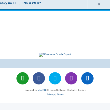
авку на FET, LINK и WLD?
0
Powered by
phpBB
® Forum Software © phpBB Limited
Privacy
|
Terms