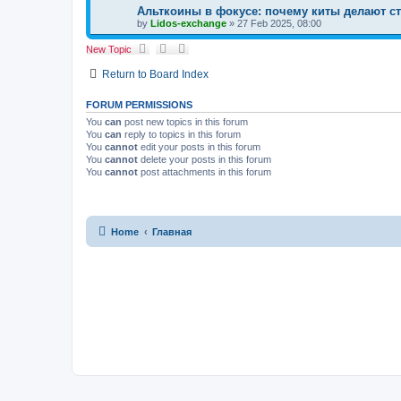
Альткоины в фокусе: почему киты делают ст
by
Lidos-exchange
»
27 Feb 2025, 08:00
New Topic
Return to Board Index
FORUM PERMISSIONS
You
can
post new topics in this forum
You
can
reply to topics in this forum
You
cannot
edit your posts in this forum
You
cannot
delete your posts in this forum
You
cannot
post attachments in this forum
Home
Главная