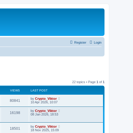
Register
Login
22 topics • Page
1
of
1
VIEWS
LAST POST
by
Crypto_Viktor
80841
10 Apr 2026, 10:07
by
Crypto_Viktor
16198
08 Jan 2026, 18:53
by
Crypto_Viktor
18501
18 Nov 2025, 15:09