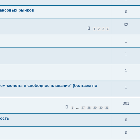
нансовых рынков
0
32
1
2
3
4
1
1
1
 мем-монеты в свободное плавание" (болтаем по
1
301
1
…
27
28
29
30
31
ость
0
0