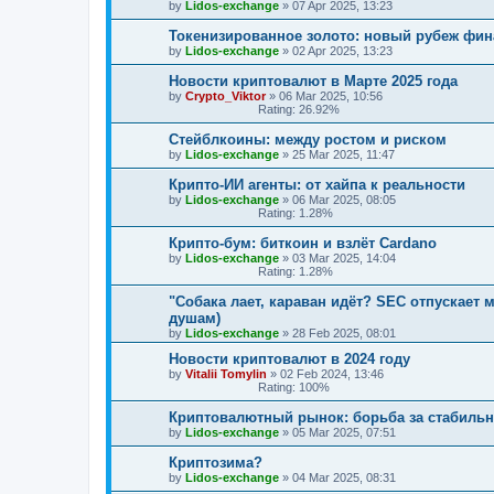
by
Lidos-exchange
»
07 Apr 2025, 13:23
Токенизированное золото: новый рубеж фи
by
Lidos-exchange
»
02 Apr 2025, 13:23
Новости криптовалют в Марте 2025 года
by
Crypto_Viktor
»
06 Mar 2025, 10:56
Rating: 26.92%
Стейблкоины: между ростом и риском
by
Lidos-exchange
»
25 Mar 2025, 11:47
Крипто-ИИ агенты: от хайпа к реальности
by
Lidos-exchange
»
06 Mar 2025, 08:05
Rating: 1.28%
Крипто-бум: биткоин и взлёт Cardano
by
Lidos-exchange
»
03 Mar 2025, 14:04
Rating: 1.28%
"Собака лает, караван идёт? SEC отпускает
душам)
by
Lidos-exchange
»
28 Feb 2025, 08:01
Новости криптовалют в 2024 году
by
Vitalii Tomylin
»
02 Feb 2024, 13:46
Rating: 100%
Криптовалютный рынок: борьба за стабильн
by
Lidos-exchange
»
05 Mar 2025, 07:51
Криптозима?
by
Lidos-exchange
»
04 Mar 2025, 08:31