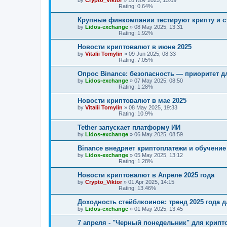
Rating: 0.64%
Крупные финкомпании тестируют крипту и 
by
Lidos-exchange
»
08 May 2025, 13:31
Rating: 1.92%
Новости криптовалют в июне 2025
by
Vitalii Tomylin
»
09 Jun 2025, 08:33
Rating: 7.05%
Опрос Binance: безопасность — приоритет д
by
Lidos-exchange
»
07 May 2025, 08:50
Rating: 1.28%
Новости криптовалют в мае 2025
by
Vitalii Tomylin
»
08 May 2025, 19:33
Rating: 10.9%
Tether запускает платформу ИИ
by
Lidos-exchange
»
06 May 2025, 08:59
Binance внедряет криптоплатежи и обучение
by
Lidos-exchange
»
05 May 2025, 13:12
Rating: 1.28%
Новости криптовалют в Апреле 2025 года
by
Crypto_Viktor
»
01 Apr 2025, 14:15
Rating: 13.46%
Доходность стейблкоинов: тренд 2025 года 
by
Lidos-exchange
»
01 May 2025, 13:45
7 апреля - "Черный понедельник" для крипт