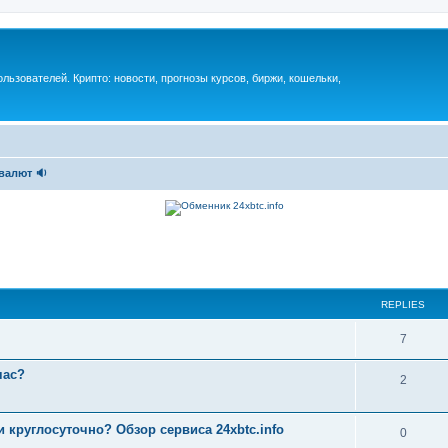
ьзователей. Крипто: новости, прогнозы курсов, биржи, кошельки,
валют 🔉
REPLIES
7
час?
2
 и круглосуточно? Обзор сервиса 24xbtc.info
0