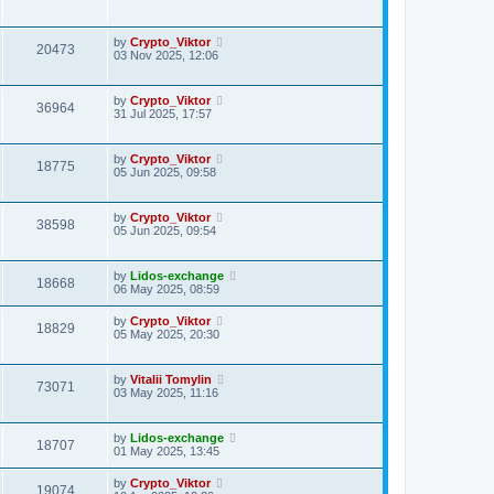
by
Crypto_Viktor
20473
03 Nov 2025, 12:06
by
Crypto_Viktor
36964
31 Jul 2025, 17:57
by
Crypto_Viktor
18775
05 Jun 2025, 09:58
by
Crypto_Viktor
38598
05 Jun 2025, 09:54
by
Lidos-exchange
18668
06 May 2025, 08:59
by
Crypto_Viktor
18829
05 May 2025, 20:30
by
Vitalii Tomylin
73071
03 May 2025, 11:16
by
Lidos-exchange
18707
01 May 2025, 13:45
by
Crypto_Viktor
19074