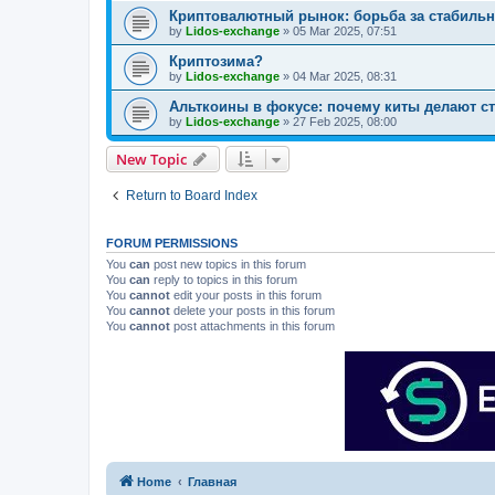
Криптовалютный рынок: борьба за стабильн
by
Lidos-exchange
»
05 Mar 2025, 07:51
Криптозима?
by
Lidos-exchange
»
04 Mar 2025, 08:31
Альткоины в фокусе: почему киты делают ст
by
Lidos-exchange
»
27 Feb 2025, 08:00
New Topic
Return to Board Index
FORUM PERMISSIONS
You
can
post new topics in this forum
You
can
reply to topics in this forum
You
cannot
edit your posts in this forum
You
cannot
delete your posts in this forum
You
cannot
post attachments in this forum
Home
Главная