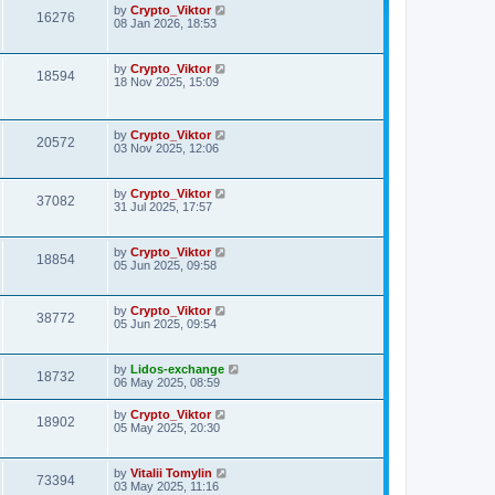
by
Crypto_Viktor
16276
08 Jan 2026, 18:53
by
Crypto_Viktor
18594
18 Nov 2025, 15:09
by
Crypto_Viktor
20572
03 Nov 2025, 12:06
by
Crypto_Viktor
37082
31 Jul 2025, 17:57
by
Crypto_Viktor
18854
05 Jun 2025, 09:58
by
Crypto_Viktor
38772
05 Jun 2025, 09:54
by
Lidos-exchange
18732
06 May 2025, 08:59
by
Crypto_Viktor
18902
05 May 2025, 20:30
by
Vitalii Tomylin
73394
03 May 2025, 11:16