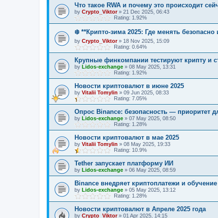
Что такое RWA и почему это происходит сей
by
Crypto_Viktor
»
21 Dec 2025, 06:43
Rating: 1.92%
❄️ **Крипто-зима 2025: Где менять безопасно
by
Crypto_Viktor
»
18 Nov 2025, 15:09
Rating: 0.64%
Крупные финкомпании тестируют крипту и 
by
Lidos-exchange
»
08 May 2025, 13:31
Rating: 1.92%
Новости криптовалют в июне 2025
by
Vitalii Tomylin
»
09 Jun 2025, 08:33
Rating: 7.05%
Опрос Binance: безопасность — приоритет д
by
Lidos-exchange
»
07 May 2025, 08:50
Rating: 1.28%
Новости криптовалют в мае 2025
by
Vitalii Tomylin
»
08 May 2025, 19:33
Rating: 10.9%
Tether запускает платформу ИИ
by
Lidos-exchange
»
06 May 2025, 08:59
Binance внедряет криптоплатежи и обучение
by
Lidos-exchange
»
05 May 2025, 13:12
Rating: 1.28%
Новости криптовалют в Апреле 2025 года
by
Crypto_Viktor
»
01 Apr 2025, 14:15