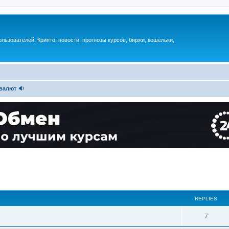
ьзователей. Крипто: новости, прогнозы курсов, биржи, кошельки,
валют 🔉
REPLIES
7