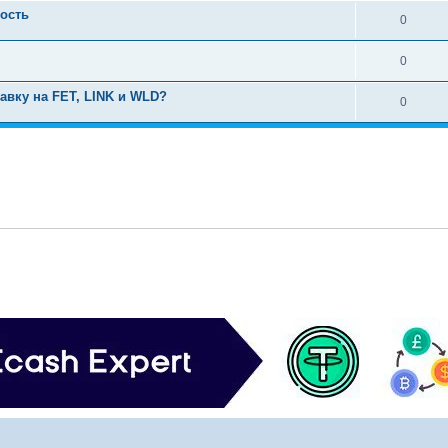
ость
0
0
авку на FET, LINK и WLD?
0