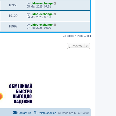
by
Lidos-exchange
18950
05 Mar 2025, 07:51
by
Lidos-exchange
19120
04 Mar 2025, 08:31
by
Lidos-exchange
18992
27 Feb 2025, 08:00
22 topics • Page
1
of
1
Jump to
Contact us
Delete cookies
All times are
UTC+03:00