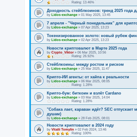
Rating: 13.46%
Доходность стейблкоинов: тренд 2025 года 
by
Lidos-exchange
»
01 May 2025, 13:45
7 апреля - "Черный понедельник" для крипт
by
Lidos-exchange
»
07 Apr 2025, 13:23
Токенизированное золото: новый рубеж фи
by
Lidos-exchange
»
02 Apr 2025, 13:23
Новости криптовалют в Марте 2025 года
by
Crypto_Viktor
»
06 Mar 2025, 10:56
Rating: 26.92%
Стейблкоины: между ростом и риском
by
Lidos-exchange
»
25 Mar 2025, 11:47
Крипто-ИИ агенты: от хайпа к реальности
by
Lidos-exchange
»
06 Mar 2025, 08:05
Rating: 1.28%
Крипто-бум: биткоин и взлёт Cardano
by
Lidos-exchange
»
03 Mar 2025, 14:04
Rating: 1.28%
"Собака лает, караван идёт? SEC отпускает
душам)
by
Lidos-exchange
»
28 Feb 2025, 08:01
Новости криптовалют в 2024 году
by
Vitalii Tomylin
»
02 Feb 2024, 13:46
Rating: 100%