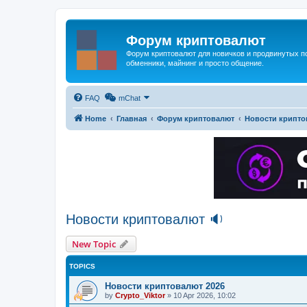
Форум криптовалют
Форум криптовалют для новичков и продвинутых пол
обменники, майнинг и просто общение.
FAQ
mChat
Home
Главная
Форум криптовалют
Новости крипто
Новости криптовалют 🔉
New Topic
TOPICS
Новости криптовалют 2026
by
Crypto_Viktor
»
10 Apr 2026, 10:02