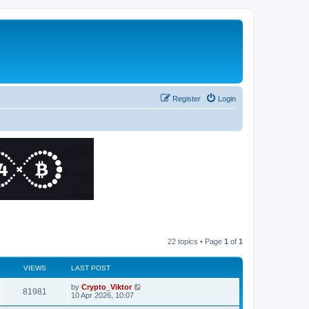
Register
Login
22 topics • Page
1
of
1
VIEWS
LAST POST
by
Crypto_Viktor
81981
10 Apr 2026, 10:07