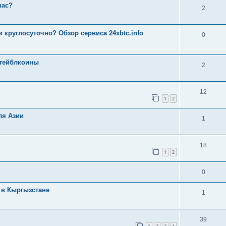
час?
2
 и круглосуточно? Обзор сервиса 24xbtc.info
0
стейблкоины
2
12
1
2
ля Азии
1
18
1
2
0
 в Кыргызстане
1
39