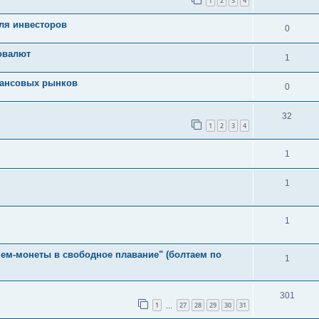
1
2
3
4
для инвесторов
0
овалют
1
нансовых рынков
0
32
1
2
3
4
1
1
1
 мем-монеты в свободное плавание" (болтаем по
1
301
1
27
28
29
30
31
…