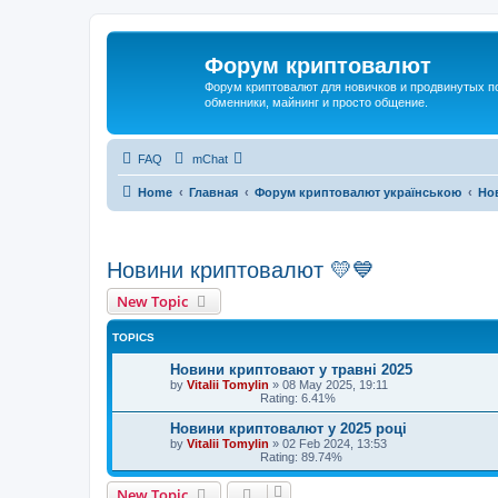
Форум криптовалют
Форум криптовалют для новичков и продвинутых пол
обменники, майнинг и просто общение.
FAQ
mChat
Home
Главная
Форум криптовалют українською
Но
Новини криптовалют 💛💙
New Topic
TOPICS
Новини криптовают у травні 2025
by
Vitalii Tomylin
»
08 May 2025, 19:11
Rating: 6.41%
Новини криптовалют у 2025 році
by
Vitalii Tomylin
»
02 Feb 2024, 13:53
Rating: 89.74%
New Topic