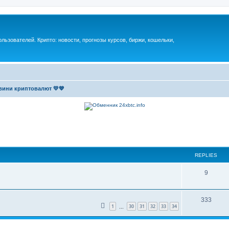
ьзователей. Крипто: новости, прогнозы курсов, биржи, кошельки,
вини криптовалют 💛💙
REPLIES
9
333
1
30
31
32
33
34
…