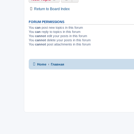
Return to Board Index
FORUM PERMISSIONS
You
can
post new topics in this forum
You
can
reply to topics in this forum
You
cannot
edit your posts in this forum
You
cannot
delete your posts in this forum
You
cannot
post attachments in this forum
Home
Главная