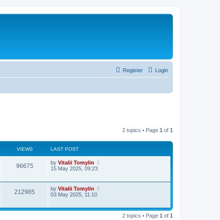
Register
Login
2 topics • Page
1
of
1
VIEWS
LAST POST
by
Vitalii Tomylin
96675
15 May 2025, 09:23
by
Vitalii Tomylin
212985
03 May 2025, 11:10
2 topics • Page
1
of
1