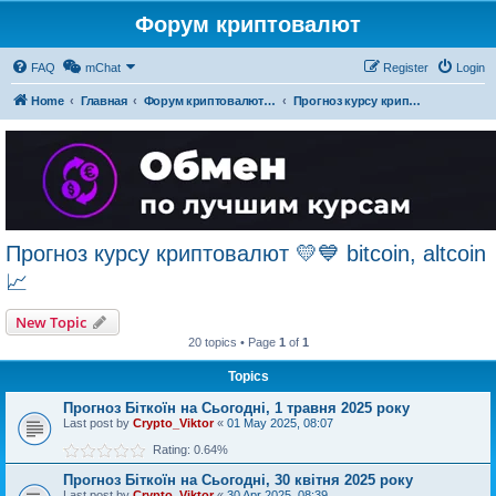
Форум криптовалют
FAQ
mChat
Register
Login
Home
Главная
Форум криптовалют українською
Прогноз курсу криптовалют 💛💙 bitcoin, altcoin 📈
Прогноз курсу криптовалют 💛💙 bitcoin, altcoin
📈
New Topic
20 topics • Page
1
of
1
Topics
Прогноз Біткоїн на Сьогодні, 1 травня 2025 року
Last post by
Crypto_Viktor
«
01 May 2025, 08:07
Rating: 0.64%
Прогноз Біткоїн на Сьогодні, 30 квітня 2025 року
Last post by
Crypto_Viktor
«
30 Apr 2025, 08:39