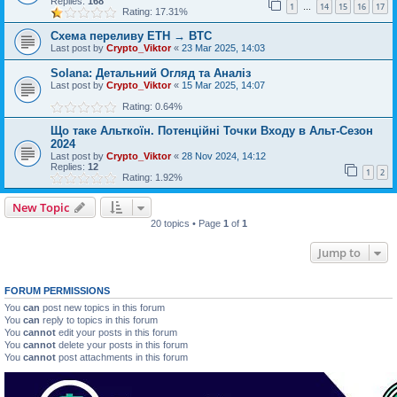
Replies:
168
1
14
15
16
17
…
Rating: 17.31%
Схема переливу ETH → BTC
Last post by
Crypto_Viktor
«
23 Mar 2025, 14:03
Solana: Детальний Огляд та Аналіз
Last post by
Crypto_Viktor
«
15 Mar 2025, 14:07
Rating: 0.64%
Що таке Альткоїн. Потенційні Точки Входу в Альт-Сезон
2024
Last post by
Crypto_Viktor
«
28 Nov 2024, 14:12
Replies:
12
1
2
Rating: 1.92%
New Topic
20 topics • Page
1
of
1
Jump to
FORUM PERMISSIONS
You
can
post new topics in this forum
You
can
reply to topics in this forum
You
cannot
edit your posts in this forum
You
cannot
delete your posts in this forum
You
cannot
post attachments in this forum