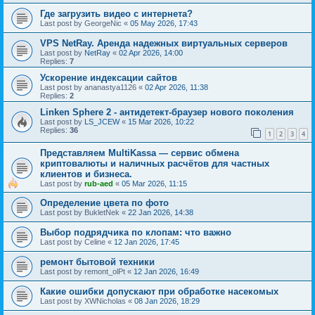
Где загрузить видео с интернета?
Last post by
GeorgeNic
«
05 May 2026, 17:43
VPS NetRay. Аренда надежных виртуальных серверов
Last post by
NetRay
«
02 Apr 2026, 14:00
Replies:
7
Ускорение индексации сайтов
Last post by
ananastya1126
«
02 Apr 2026, 11:38
Replies:
2
Linken Sphere 2 - антидетект-браузер нового поколения
Last post by
LS_JCEW
«
15 Mar 2026, 10:22
Replies:
36
1
2
3
4
Представляем MultiKassa — сервис обмена
криптовалюты и наличных расчётов для частных
клиентов и бизнеса.
Last post by
rub-aed
«
05 Mar 2026, 11:15
Определение цвета по фото
Last post by
BukletNek
«
22 Jan 2026, 14:38
Выбор подрядчика по клопам: что важно
Last post by
Celine
«
12 Jan 2026, 17:45
ремонт бытовой техники
Last post by
remont_olPt
«
12 Jan 2026, 16:49
Какие ошибки допускают при обработке насекомых
Last post by
XWNicholas
«
08 Jan 2026, 18:29