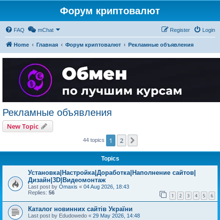
Форум криптовалют
FAQ
mChat
Register
Login
Home
Главная
Форум криптовалют
Рекламные объявления
Рекламные объявления
New Topic
1
2
Next
44 topics
Topics
Установка|Настройка|Доработка|Наполнение сайтов|
Дизайн|3D|Видеомонтаж
Last post by
Omaxis
«
04 Aug 2026, 18:43
Replies:
56
1
2
3
4
5
6
Каталог новинних сайтів України
Last post by
Edudowedo
«
29 May 2026, 14:48