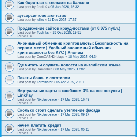
Как бороться с клопами на балконе
Last post by
JoelLX
«
05 Jan 2026, 15:32
аутсорсингове агентство
Last post by
loliks
«
11 Dec 2025, 17:37
Продвижение сайтов крауд-постами (от 0,97$ публ.)
Last post by
Toplinks
«
25 Oct 2025, 19:51
Replies:
6
Анонимный обменник криптовалюты: Безопасность на
первом месте | Удобный анонимный обменник
криптовалюты без KYC | Аноним
Last post by
ComCASH24biags
«
10 May 2025, 04:34
Где читать и слушать новости на английском языке
Last post by
Darrenhef
«
08 May 2025, 17:02
Пакеты банан с логотипом
Last post by
Terminator
«
05 Apr 2025, 20:51
Виртуальные карты с кэшбэком 3% на все покупки |
LinkPay
Last post by
Nikolaypeace
«
17 Mar 2025, 16:49
Replies:
2
Сколько стоит сделать утепление фасада
Last post by
Nikolaypeace
«
17 Mar 2025, 09:17
Replies:
2
нечем платить кредит
Last post by
Nikolaypeace
«
17 Mar 2025, 05:11
Replies:
1