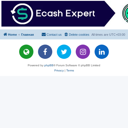
Home
Главная
Contact us
Delete cookies
All times are
UTC+03:00
Powered by
phpBB
® Forum Software © phpBB Limited
Privacy
|
Terms