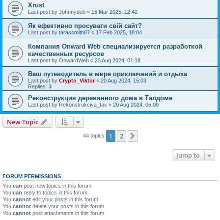
Xrust
Last post by
Johnnydob
«
15 Mar 2025, 12:42
Як ефективно просувати свій сайт?
Last post by
tarassmith87
«
17 Feb 2025, 18:04
Компания Onward Web специализируется разработкой
качественных ресурсов
Last post by
OnwardWeb
«
23 Aug 2024, 01:18
Ваш путеводитель в мире приключений и отдыха
Last post by
Crypto_Viktor
«
20 Aug 2024, 15:03
Replies:
3
Реконструкция деревянного дома в Талдоме
Last post by
Rekonstrukciya_fax
«
20 Aug 2024, 06:00
New Topic
1
2
Next
44 topics
Jump to
FORUM PERMISSIONS
You
can
post new topics in this forum
You
can
reply to topics in this forum
You
cannot
edit your posts in this forum
You
cannot
delete your posts in this forum
You
cannot
post attachments in this forum