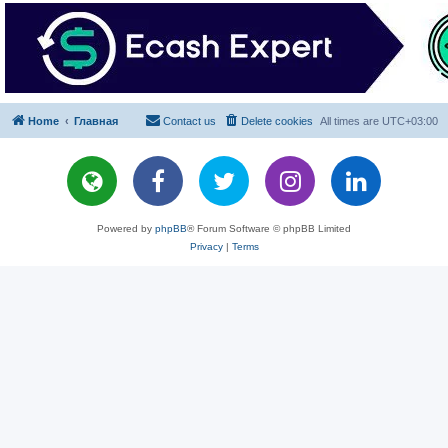
Home
Главная
Contact us
Delete cookies
All times are
UTC+03:00
Powered by
phpBB
® Forum Software © phpBB Limited
Privacy
|
Terms