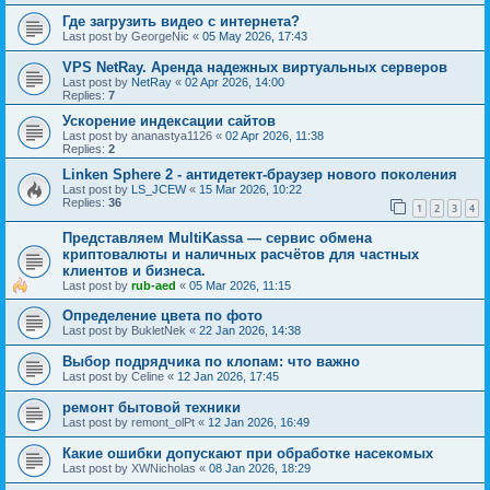
Где загрузить видео с интернета?
Last post by
GeorgeNic
«
05 May 2026, 17:43
VPS NetRay. Аренда надежных виртуальных серверов
Last post by
NetRay
«
02 Apr 2026, 14:00
Replies:
7
Ускорение индексации сайтов
Last post by
ananastya1126
«
02 Apr 2026, 11:38
Replies:
2
Linken Sphere 2 - антидетект-браузер нового поколения
Last post by
LS_JCEW
«
15 Mar 2026, 10:22
Replies:
36
1
2
3
4
Представляем MultiKassa — сервис обмена
криптовалюты и наличных расчётов для частных
клиентов и бизнеса.
Last post by
rub-aed
«
05 Mar 2026, 11:15
Определение цвета по фото
Last post by
BukletNek
«
22 Jan 2026, 14:38
Выбор подрядчика по клопам: что важно
Last post by
Celine
«
12 Jan 2026, 17:45
ремонт бытовой техники
Last post by
remont_olPt
«
12 Jan 2026, 16:49
Какие ошибки допускают при обработке насекомых
Last post by
XWNicholas
«
08 Jan 2026, 18:29