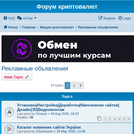
Форум криптовалют
FAQ
mChat
Register
Login
Home
Главная
Форум криптовалют
Рекламные объявления
Рекламные объявления
New Topic
1
2
Next
44 topics
Topics
Установка|Настройка|Доработка|Наполнение сайтов|
Дизайн|3D|Видеомонтаж
Last post by
Omaxis
«
04 Aug 2026, 18:43
Replies:
56
1
2
3
4
5
6
Каталог новинних сайтів України
Last post by
Edudowedo
«
29 May 2026, 14:48