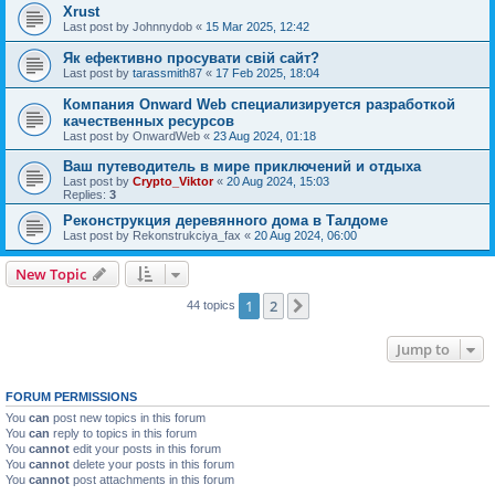
Xrust
Last post by
Johnnydob
«
15 Mar 2025, 12:42
Як ефективно просувати свій сайт?
Last post by
tarassmith87
«
17 Feb 2025, 18:04
Компания Onward Web специализируется разработкой
качественных ресурсов
Last post by
OnwardWeb
«
23 Aug 2024, 01:18
Ваш путеводитель в мире приключений и отдыха
Last post by
Crypto_Viktor
«
20 Aug 2024, 15:03
Replies:
3
Реконструкция деревянного дома в Талдоме
Last post by
Rekonstrukciya_fax
«
20 Aug 2024, 06:00
New Topic
1
2
Next
44 topics
Jump to
FORUM PERMISSIONS
You
can
post new topics in this forum
You
can
reply to topics in this forum
You
cannot
edit your posts in this forum
You
cannot
delete your posts in this forum
You
cannot
post attachments in this forum