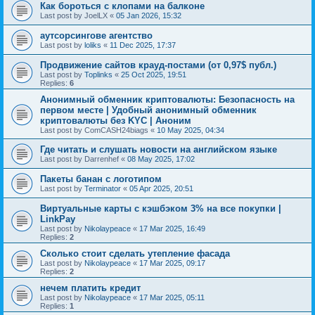
Как бороться с клопами на балконе
Last post by
JoelLX
«
05 Jan 2026, 15:32
аутсорсингове агентство
Last post by
loliks
«
11 Dec 2025, 17:37
Продвижение сайтов крауд-постами (от 0,97$ публ.)
Last post by
Toplinks
«
25 Oct 2025, 19:51
Replies:
6
Анонимный обменник криптовалюты: Безопасность на
первом месте | Удобный анонимный обменник
криптовалюты без KYC | Аноним
Last post by
ComCASH24biags
«
10 May 2025, 04:34
Где читать и слушать новости на английском языке
Last post by
Darrenhef
«
08 May 2025, 17:02
Пакеты банан с логотипом
Last post by
Terminator
«
05 Apr 2025, 20:51
Виртуальные карты с кэшбэком 3% на все покупки |
LinkPay
Last post by
Nikolaypeace
«
17 Mar 2025, 16:49
Replies:
2
Сколько стоит сделать утепление фасада
Last post by
Nikolaypeace
«
17 Mar 2025, 09:17
Replies:
2
нечем платить кредит
Last post by
Nikolaypeace
«
17 Mar 2025, 05:11
Replies:
1