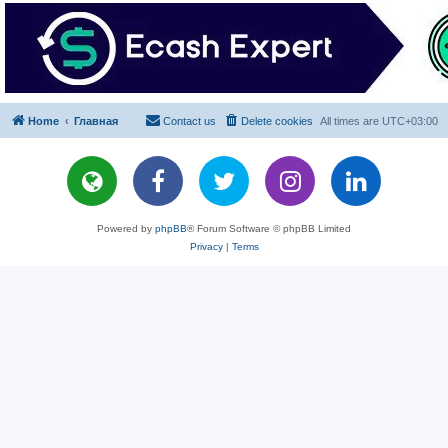
Home
Главная
Contact us
Delete cookies
All times are
UTC+03:00
Powered by
phpBB
® Forum Software © phpBB Limited
Privacy
|
Terms