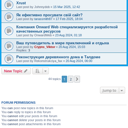
Xrust
Last post by
Johnnydob
«
15 Mar 2025, 12:42
Як ефективно просувати свій сайт?
Last post by
tarassmith87
«
17 Feb 2025, 18:04
Компания Onward Web специализируется разработкой
качественных ресурсов
Last post by
OnwardWeb
«
23 Aug 2024, 01:18
Ваш путеводитель в мире приключений и отдыха
Last post by
Crypto_Viktor
«
20 Aug 2024, 15:03
Replies:
3
Реконструкция деревянного дома в Талдоме
Last post by
Rekonstrukciya_fax
«
20 Aug 2024, 06:00
New Topic
1
2
Next
44 topics
Jump to
FORUM PERMISSIONS
You
can
post new topics in this forum
You
can
reply to topics in this forum
You
cannot
edit your posts in this forum
You
cannot
delete your posts in this forum
You
cannot
post attachments in this forum