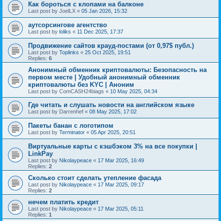
Как бороться с клопами на балконе
Last post by
JoelLX
«
05 Jan 2026, 15:32
аутсорсингове агентство
Last post by
loliks
«
11 Dec 2025, 17:37
Продвижение сайтов крауд-постами (от 0,97$ публ.)
Last post by
Toplinks
«
25 Oct 2025, 19:51
Replies:
6
Анонимный обменник криптовалюты: Безопасность на
первом месте | Удобный анонимный обменник
криптовалюты без KYC | Аноним
Last post by
ComCASH24biags
«
10 May 2025, 04:34
Где читать и слушать новости на английском языке
Last post by
Darrenhef
«
08 May 2025, 17:02
Пакеты банан с логотипом
Last post by
Terminator
«
05 Apr 2025, 20:51
Виртуальные карты с кэшбэком 3% на все покупки |
LinkPay
Last post by
Nikolaypeace
«
17 Mar 2025, 16:49
Replies:
2
Сколько стоит сделать утепление фасада
Last post by
Nikolaypeace
«
17 Mar 2025, 09:17
Replies:
2
нечем платить кредит
Last post by
Nikolaypeace
«
17 Mar 2025, 05:11
Replies:
1