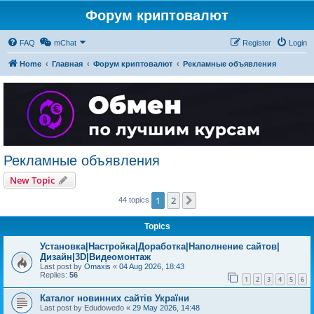
Форум криптовалют
FAQ
mChat
Register
Login
Home
Главная
Форум криптовалют
Рекламные объявления
Рекламные объявления
New Topic
1
2
Next
44 topics
Topics
Установка|Настройка|Доработка|Наполнение сайтов|
Дизайн|3D|Видеомонтаж
Last post by
Omaxis
«
04 Aug 2026, 18:43
Replies:
56
1
2
3
4
5
6
Каталог новинних сайтів України
Last post by
Edudowedo
«
29 May 2026, 14:48