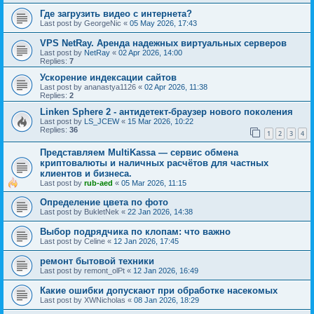
Где загрузить видео с интернета?
Last post by
GeorgeNic
«
05 May 2026, 17:43
VPS NetRay. Аренда надежных виртуальных серверов
Last post by
NetRay
«
02 Apr 2026, 14:00
Replies:
7
Ускорение индексации сайтов
Last post by
ananastya1126
«
02 Apr 2026, 11:38
Replies:
2
Linken Sphere 2 - антидетект-браузер нового поколения
Last post by
LS_JCEW
«
15 Mar 2026, 10:22
Replies:
36
1
2
3
4
Представляем MultiKassa — сервис обмена
криптовалюты и наличных расчётов для частных
клиентов и бизнеса.
Last post by
rub-aed
«
05 Mar 2026, 11:15
Определение цвета по фото
Last post by
BukletNek
«
22 Jan 2026, 14:38
Выбор подрядчика по клопам: что важно
Last post by
Celine
«
12 Jan 2026, 17:45
ремонт бытовой техники
Last post by
remont_olPt
«
12 Jan 2026, 16:49
Какие ошибки допускают при обработке насекомых
Last post by
XWNicholas
«
08 Jan 2026, 18:29