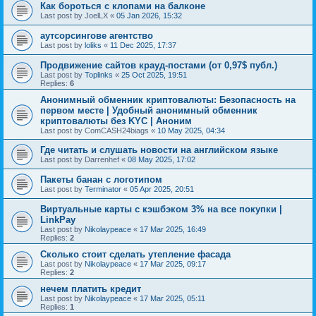
Как бороться с клопами на балконе
Last post by
JoelLX
«
05 Jan 2026, 15:32
аутсорсингове агентство
Last post by
loliks
«
11 Dec 2025, 17:37
Продвижение сайтов крауд-постами (от 0,97$ публ.)
Last post by
Toplinks
«
25 Oct 2025, 19:51
Replies:
6
Анонимный обменник криптовалюты: Безопасность на
первом месте | Удобный анонимный обменник
криптовалюты без KYC | Аноним
Last post by
ComCASH24biags
«
10 May 2025, 04:34
Где читать и слушать новости на английском языке
Last post by
Darrenhef
«
08 May 2025, 17:02
Пакеты банан с логотипом
Last post by
Terminator
«
05 Apr 2025, 20:51
Виртуальные карты с кэшбэком 3% на все покупки |
LinkPay
Last post by
Nikolaypeace
«
17 Mar 2025, 16:49
Replies:
2
Сколько стоит сделать утепление фасада
Last post by
Nikolaypeace
«
17 Mar 2025, 09:17
Replies:
2
нечем платить кредит
Last post by
Nikolaypeace
«
17 Mar 2025, 05:11
Replies:
1