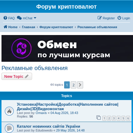
Форум криптовалют
FAQ
mChat
Register
Login
Home
Главная
Форум криптовалют
Рекламные объявления
Рекламные объявления
New Topic
1
2
Next
44 topics
Topics
Установка|Настройка|Доработка|Наполнение сайтов|
Дизайн|3D|Видеомонтаж
Last post by
Omaxis
«
04 Aug 2026, 18:43
Replies:
56
1
2
3
4
5
6
Каталог новинних сайтів України
Last post by
Edudowedo
«
29 May 2026, 14:48