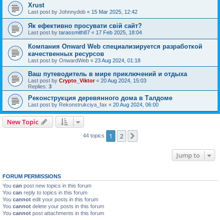
Xrust
Last post by
Johnnydob
«
15 Mar 2025, 12:42
Як ефективно просувати свій сайт?
Last post by
tarassmith87
«
17 Feb 2025, 18:04
Компания Onward Web специализируется разработкой
качественных ресурсов
Last post by
OnwardWeb
«
23 Aug 2024, 01:18
Ваш путеводитель в мире приключений и отдыха
Last post by
Crypto_Viktor
«
20 Aug 2024, 15:03
Replies:
3
Реконструкция деревянного дома в Талдоме
Last post by
Rekonstrukciya_fax
«
20 Aug 2024, 06:00
New Topic
1
2
Next
44 topics
Jump to
FORUM PERMISSIONS
You
can
post new topics in this forum
You
can
reply to topics in this forum
You
cannot
edit your posts in this forum
You
cannot
delete your posts in this forum
You
cannot
post attachments in this forum