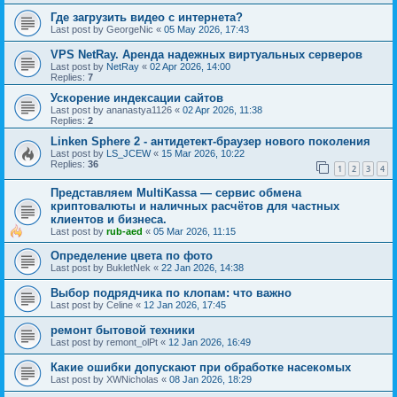
Где загрузить видео с интернета?
Last post by
GeorgeNic
«
05 May 2026, 17:43
VPS NetRay. Аренда надежных виртуальных серверов
Last post by
NetRay
«
02 Apr 2026, 14:00
Replies:
7
Ускорение индексации сайтов
Last post by
ananastya1126
«
02 Apr 2026, 11:38
Replies:
2
Linken Sphere 2 - антидетект-браузер нового поколения
Last post by
LS_JCEW
«
15 Mar 2026, 10:22
Replies:
36
1
2
3
4
Представляем MultiKassa — сервис обмена
криптовалюты и наличных расчётов для частных
клиентов и бизнеса.
Last post by
rub-aed
«
05 Mar 2026, 11:15
Определение цвета по фото
Last post by
BukletNek
«
22 Jan 2026, 14:38
Выбор подрядчика по клопам: что важно
Last post by
Celine
«
12 Jan 2026, 17:45
ремонт бытовой техники
Last post by
remont_olPt
«
12 Jan 2026, 16:49
Какие ошибки допускают при обработке насекомых
Last post by
XWNicholas
«
08 Jan 2026, 18:29