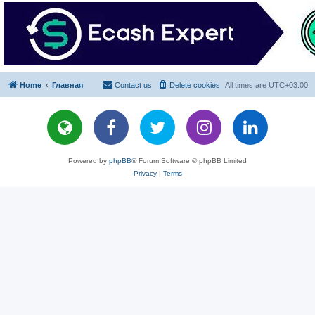
Home
Главная
Contact us
Delete cookies
All times are
UTC+03:00
Powered by
phpBB
® Forum Software © phpBB Limited
Privacy
|
Terms