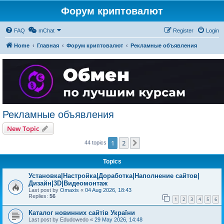
Форум криптовалют
FAQ
mChat
Register
Login
Home
Главная
Форум криптовалют
Рекламные объявления
Рекламные объявления
New Topic
1
2
Next
44 topics
Topics
Установка|Настройка|Доработка|Наполнение сайтов|
Дизайн|3D|Видеомонтаж
Last post by
Omaxis
«
04 Aug 2026, 18:43
Replies:
56
1
2
3
4
5
6
Каталог новинних сайтів України
Last post by
Edudowedo
«
29 May 2026, 14:48