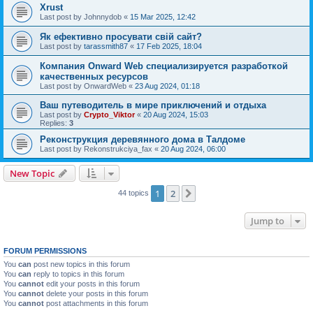
Xrust
Last post by
Johnnydob
«
15 Mar 2025, 12:42
Як ефективно просувати свій сайт?
Last post by
tarassmith87
«
17 Feb 2025, 18:04
Компания Onward Web специализируется разработкой
качественных ресурсов
Last post by
OnwardWeb
«
23 Aug 2024, 01:18
Ваш путеводитель в мире приключений и отдыха
Last post by
Crypto_Viktor
«
20 Aug 2024, 15:03
Replies:
3
Реконструкция деревянного дома в Талдоме
Last post by
Rekonstrukciya_fax
«
20 Aug 2024, 06:00
New Topic
1
2
Next
44 topics
Jump to
FORUM PERMISSIONS
You
can
post new topics in this forum
You
can
reply to topics in this forum
You
cannot
edit your posts in this forum
You
cannot
delete your posts in this forum
You
cannot
post attachments in this forum