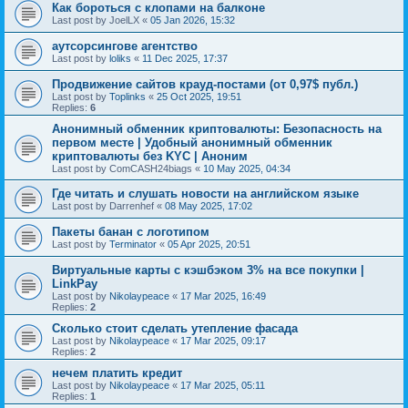
Как бороться с клопами на балконе
Last post by
JoelLX
«
05 Jan 2026, 15:32
аутсорсингове агентство
Last post by
loliks
«
11 Dec 2025, 17:37
Продвижение сайтов крауд-постами (от 0,97$ публ.)
Last post by
Toplinks
«
25 Oct 2025, 19:51
Replies:
6
Анонимный обменник криптовалюты: Безопасность на
первом месте | Удобный анонимный обменник
криптовалюты без KYC | Аноним
Last post by
ComCASH24biags
«
10 May 2025, 04:34
Где читать и слушать новости на английском языке
Last post by
Darrenhef
«
08 May 2025, 17:02
Пакеты банан с логотипом
Last post by
Terminator
«
05 Apr 2025, 20:51
Виртуальные карты с кэшбэком 3% на все покупки |
LinkPay
Last post by
Nikolaypeace
«
17 Mar 2025, 16:49
Replies:
2
Сколько стоит сделать утепление фасада
Last post by
Nikolaypeace
«
17 Mar 2025, 09:17
Replies:
2
нечем платить кредит
Last post by
Nikolaypeace
«
17 Mar 2025, 05:11
Replies:
1