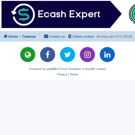
Home
Главная
Contact us
Delete cookies
All times are
UTC+03:00
Powered by
phpBB
® Forum Software © phpBB Limited
Privacy
|
Terms