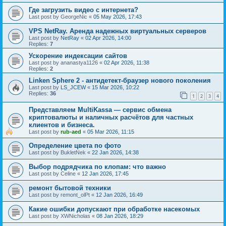
Где загрузить видео с интернета?
Last post by
GeorgeNic
«
05 May 2026, 17:43
VPS NetRay. Аренда надежных виртуальных серверов
Last post by
NetRay
«
02 Apr 2026, 14:00
Replies:
7
Ускорение индексации сайтов
Last post by
ananastya1126
«
02 Apr 2026, 11:38
Replies:
2
Linken Sphere 2 - антидетект-браузер нового поколения
Last post by
LS_JCEW
«
15 Mar 2026, 10:22
Replies:
36
1
2
3
4
Представляем MultiKassa — сервис обмена
криптовалюты и наличных расчётов для частных
клиентов и бизнеса.
Last post by
rub-aed
«
05 Mar 2026, 11:15
Определение цвета по фото
Last post by
BukletNek
«
22 Jan 2026, 14:38
Выбор подрядчика по клопам: что важно
Last post by
Celine
«
12 Jan 2026, 17:45
ремонт бытовой техники
Last post by
remont_olPt
«
12 Jan 2026, 16:49
Какие ошибки допускают при обработке насекомых
Last post by
XWNicholas
«
08 Jan 2026, 18:29