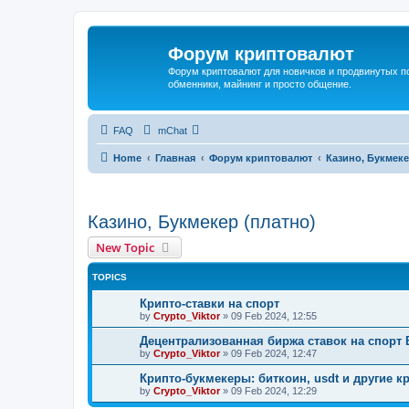
Форум криптовалют
Форум криптовалют для новичков и продвинутых пол
обменники, майнинг и просто общение.
FAQ
mChat
Home
Главная
Форум криптовалют
Казино, Букмеке
Казино, Букмекер (платно)
New Topic
TOPICS
Крипто-ставки на спорт
by
Crypto_Viktor
»
09 Feb 2024, 12:55
Децентрализованная биржа ставок на спорт 
by
Crypto_Viktor
»
09 Feb 2024, 12:47
Крипто-букмекеры: биткоин, usdt и другие 
by
Crypto_Viktor
»
09 Feb 2024, 12:29