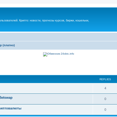
ьзователей. Крипто: новости, прогнозы курсов, биржи, кошельки,
р (платно)
REPLIES
4
Betswap
0
криптовалюты
0