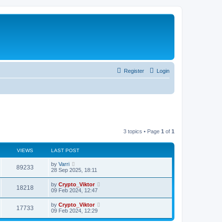
Register
Login
3 topics • Page
1
of
1
VIEWS
LAST POST
by
Varri
89233
28 Sep 2025, 18:11
by
Crypto_Viktor
18218
09 Feb 2024, 12:47
by
Crypto_Viktor
17733
09 Feb 2024, 12:29