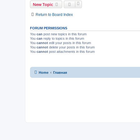
New Topic
Return to Board Index
FORUM PERMISSIONS
You
can
post new topics in this forum
You
can
reply to topics in this forum
You
cannot
edit your posts in this forum
You
cannot
delete your posts in this forum
You
cannot
post attachments in this forum
Home
Главная