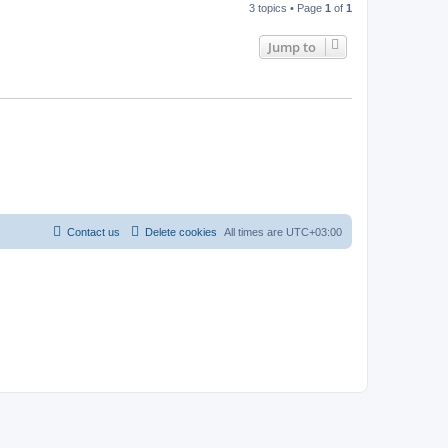
3 topics • Page
1
of
1
Jump to
Contact us
Delete cookies
All times are
UTC+03:00