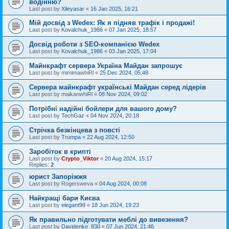
водінню?
Last post by
Xileyasar
«
16 Jan 2025, 16:21
Мій досвід з Wedex: Як я підняв трафік і продажі!
Last post by
Kovalchuk_1986
«
07 Jan 2025, 18:57
Досвід роботи з SEO-компанією Wedex
Last post by
Kovalchuk_1986
«
03 Jan 2025, 17:04
Майнкрафт сервера Україна Майдан запрошує
Last post by
mimimawhiRl
«
25 Dec 2024, 05:48
Сервера майнкрафт українські Майдан серед лідерів
Last post by
maikanwhiRl
«
08 Nov 2024, 09:02
Потрібні надійні бойлери для вашого дому?
Last post by
TechGaz
«
04 Nov 2024, 20:18
Стрічка безкінцева з повсті
Last post by
Trumpa
«
22 Aug 2024, 12:50
Заробіток в крипті
Last post by
Crypto_Viktor
«
20 Aug 2024, 15:17
Replies:
2
юрист Запоріжжя
Last post by
Rogersweva
«
04 Aug 2024, 00:08
Найкращі бари Києва
Last post by
elegant99
«
18 Jun 2024, 19:23
Як правильно підготувати меблі до вивезення?
Last post by
Davidenko_830
«
07 Jun 2024, 21:46