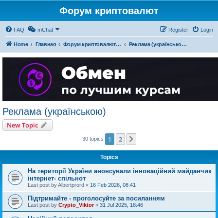
Форум криптовалют
FAQ
mChat
Register
Login
Home
Главная
Форум криптовалют українською
Реклама (українською)
Реклама (українською)
New Topic
1
2
Next
30 topics
Topics
На території України анонсували інноваційний майданчик
інтернет- спільнот
Last post by
Albertprord
«
16 Feb 2026, 08:41
Підтримайте - проголосуйте за посиланням
Last post by
Crypto_Viktor
«
31 Jul 2025, 18:46