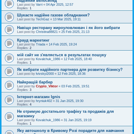
Надійний велосипед
Last post by
Varri
«
04 Apr 2025, 12:57
Replies:
1
Шукаєте надійне газове обладнання?
Last post by
TechGaz
«
13 Mar 2025, 19:11
Навіщо ресторану жироуловлювач і як його вибрати
Last post by
Christina88821
«
25 Feb 2025, 21:13
Крауд маркетинг
Last post by
Triada
«
14 Feb 2025, 19:24
Replies:
2
мій сайт не з'являється в результатах пошуку
Last post by
Kovalchuk_1986
«
12 Feb 2025, 18:40
Replies:
1
Як вибрати надійного партнера для розвитку бізнесу?
Last post by
lvivskyi2000
«
12 Feb 2025, 18:36
Найкращій барбер
Last post by
Crypto_Viktor
«
03 Feb 2025, 19:51
Replies:
3
Інтернет-магазин Ignis
Last post by
hryniuk402
«
31 Jan 2025, 19:30
Replies:
4
Не отримую достатнього трафіку та продажів для
магазину
Last post by
Kovalchuk_1986
«
31 Jan 2025, 19:19
Replies:
1
Яку автошколу в Кривому Розі порадите для навчання