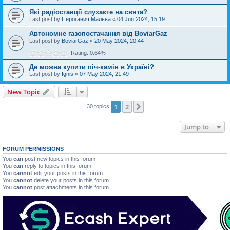
Які радіостанції слухаєте на свята?
Last post by
Пероганич Мальва
«
04 Jun 2024, 15:19
Автономне газопостачання від BoviarGaz
Last post by
BoviarGaz
«
20 May 2024, 20:44
Rating: 0.64%
Де можна купити піч-камін в Україні?
Last post by
Ignis
«
07 May 2024, 21:49
New Topic
1
2
Next
30 topics
Jump to
FORUM PERMISSIONS
You
can
post new topics in this forum
You
can
reply to topics in this forum
You
cannot
edit your posts in this forum
You
cannot
delete your posts in this forum
You
cannot
post attachments in this forum