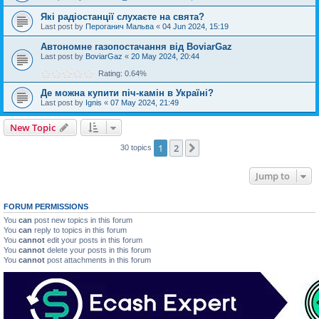
Які радіостанції слухаєте на свята?
Last post by
Пероганич Мальва
«
04 Jun 2024, 15:19
Автономне газопостачання від BoviarGaz
Last post by
BoviarGaz
«
20 May 2024, 20:44
Rating: 0.64%
Де можна купити піч-камін в Україні?
Last post by
Ignis
«
07 May 2024, 21:49
New Topic
1
2
Next
30 topics
Jump to
FORUM PERMISSIONS
You
can
post new topics in this forum
You
can
reply to topics in this forum
You
cannot
edit your posts in this forum
You
cannot
delete your posts in this forum
You
cannot
post attachments in this forum