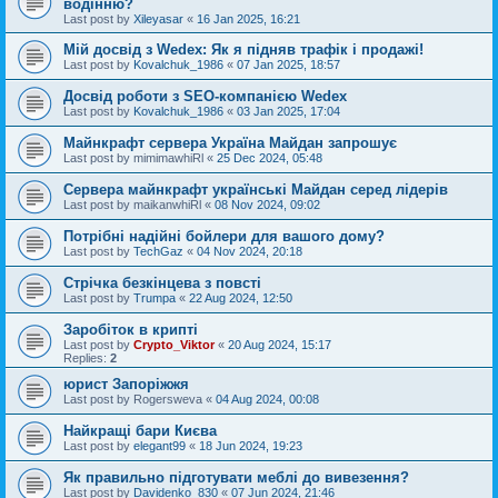
водінню?
Last post by
Xileyasar
«
16 Jan 2025, 16:21
Мій досвід з Wedex: Як я підняв трафік і продажі!
Last post by
Kovalchuk_1986
«
07 Jan 2025, 18:57
Досвід роботи з SEO-компанією Wedex
Last post by
Kovalchuk_1986
«
03 Jan 2025, 17:04
Майнкрафт сервера Україна Майдан запрошує
Last post by
mimimawhiRl
«
25 Dec 2024, 05:48
Сервера майнкрафт українські Майдан серед лідерів
Last post by
maikanwhiRl
«
08 Nov 2024, 09:02
Потрібні надійні бойлери для вашого дому?
Last post by
TechGaz
«
04 Nov 2024, 20:18
Стрічка безкінцева з повсті
Last post by
Trumpa
«
22 Aug 2024, 12:50
Заробіток в крипті
Last post by
Crypto_Viktor
«
20 Aug 2024, 15:17
Replies:
2
юрист Запоріжжя
Last post by
Rogersweva
«
04 Aug 2024, 00:08
Найкращі бари Києва
Last post by
elegant99
«
18 Jun 2024, 19:23
Як правильно підготувати меблі до вивезення?
Last post by
Davidenko_830
«
07 Jun 2024, 21:46