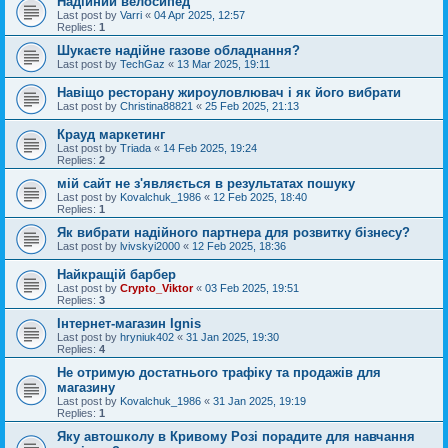
Надійний велосипед
Last post by
Varri
«
04 Apr 2025, 12:57
Replies:
1
Шукаєте надійне газове обладнання?
Last post by
TechGaz
«
13 Mar 2025, 19:11
Навіщо ресторану жироуловлювач і як його вибрати
Last post by
Christina88821
«
25 Feb 2025, 21:13
Крауд маркетинг
Last post by
Triada
«
14 Feb 2025, 19:24
Replies:
2
мій сайт не з'являється в результатах пошуку
Last post by
Kovalchuk_1986
«
12 Feb 2025, 18:40
Replies:
1
Як вибрати надійного партнера для розвитку бізнесу?
Last post by
lvivskyi2000
«
12 Feb 2025, 18:36
Найкращій барбер
Last post by
Crypto_Viktor
«
03 Feb 2025, 19:51
Replies:
3
Інтернет-магазин Ignis
Last post by
hryniuk402
«
31 Jan 2025, 19:30
Replies:
4
Не отримую достатнього трафіку та продажів для
магазину
Last post by
Kovalchuk_1986
«
31 Jan 2025, 19:19
Replies:
1
Яку автошколу в Кривому Розі порадите для навчання