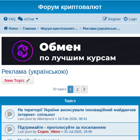
Форум криптовалют
FAQ
mChat
Register
Login
Home
Главная
Форум криптовалют українською
Реклама (українською)
Реклама (українською)
New Topic
1
2
Next
30 topics
Topics
На території України анонсували інноваційний майданчик
інтернет- спільнот
Last post by
Albertprord
«
16 Feb 2026, 08:41
Підтримайте - проголосуйте за посиланням
Last post by
Crypto_Viktor
«
31 Jul 2025, 18:46